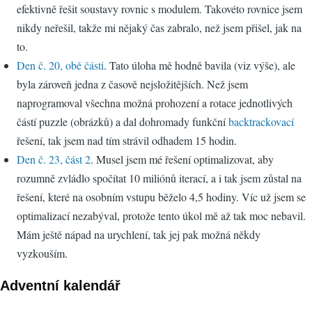
efektivně řešit soustavy rovnic s modulem. Takovéto rovnice jsem
nikdy neřešil, takže mi nějaký čas zabralo, než jsem přišel, jak na
to.
Den č. 20, obě části
. Tato úloha mě hodně bavila (viz výše), ale
byla zároveň jedna z časově nejsložitějších. Než jsem
naprogramoval všechna možná prohození a rotace jednotlivých
částí puzzle (obrázků) a dal dohromady funkční
backtrackovací
řešení, tak jsem nad tím strávil odhadem 15 hodin.
Den č. 23, část 2
. Musel jsem mé řešení optimalizovat, aby
rozumně zvládlo spočítat 10 miliónů iterací, a i tak jsem zůstal na
řešení, které na osobním vstupu běželo 4,5 hodiny. Víc už jsem se
optimalizací nezabýval, protože tento úkol mě až tak moc nebavil.
Mám ještě nápad na urychlení, tak jej pak možná někdy
vyzkouším.
Adventní kalendář