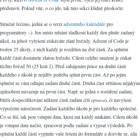
představit. Pokud víte, o co jde, tak tuto sekci klidně přeskočte.
Stručně řečeno, jedná se o verzi
adventního kalendáře
pro
programátory :-). Jen místo mlsání sladkostí každý den plníte zadaný
úkol, za jehož vyřešení získáváte zlaté hvězdy. Advent of Code je
tvořen 25 úkoly, z nich každý je rozdělen na dvě části. Za splnění
každé části dostanete zlatou hvězdu. Cílem celého snažení je získat
těchto hvězd 50 (25 krát 2). Před zahájením práce na druhé části
každého z úkolů je nejdřív potřeba splnit první část. Až po jejím
splnění se vám odtajní zadání druhé části. Druhá část většinou nějakým
způsobem navazuje na první část. Např. se jedná o rozšíření zadání,
bližší dospecifikování některé části zadání (čti
oprava
), či navýšení
výpočetní náročnosti. Zadání každého úkolu je pro každého společné.
Co se liší, tak jsou vstupní data, která má každý unikátní. Cílem úkolů
je vstupní data načíst, zpracovat podle zadání a vypsat výsledek. Po
splnění každé části vyplníte vaše řešení do formuláře a dozvíte se, zda