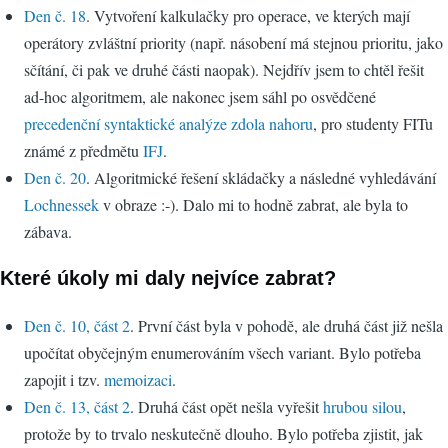
Den č. 18
. Vytvoření kalkulačky pro operace, ve kterých mají
operátory zvláštní priority (např. násobení má stejnou prioritu, jako
sčítání, či pak ve druhé části naopak). Nejdřív jsem to chtěl řešit
ad-hoc algoritmem, ale nakonec jsem sáhl po osvědčené
precedenční syntaktické analýze zdola nahoru
, pro studenty FITu
známé z předmětu
IFJ
.
Den č. 20
. Algoritmické řešení skládačky a následné vyhledávání
Lochnessek
v obraze :-). Dalo mi to hodně zabrat, ale byla to
zábava.
Které úkoly mi daly nejvíce zabrat?
Den č. 10, část 2
. První část byla v pohodě, ale druhá část již nešla
upočítat obyčejným enumerováním všech variant. Bylo potřeba
zapojit i tzv.
memoizaci
.
Den č. 13, část 2
. Druhá část opět nešla vyřešit
hrubou silou
,
protože by to trvalo neskutečně dlouho. Bylo potřeba zjistit, jak