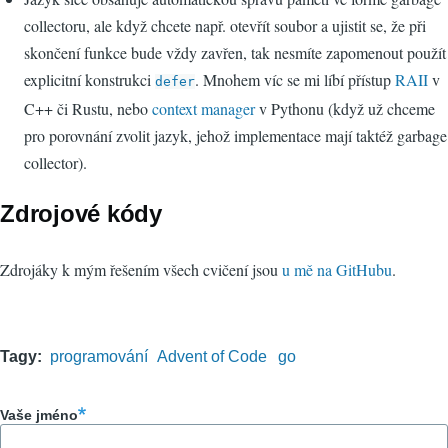
collectoru, ale když chcete např. otevřít soubor a ujistit se, že při
skončení funkce bude vždy zavřen, tak nesmíte zapomenout použít
explicitní konstrukci
. Mnohem víc se mi líbí přístup
RAII
v
defer
C++ či Rustu, nebo
context manager
v Pythonu (když už chceme
pro porovnání zvolit jazyk, jehož implementace mají taktéž garbage
collector).
Zdrojové kódy
Zdrojáky k mým řešením všech cvičení jsou
u mě na GitHubu
.
Tagy
programování
Advent of Code
go
Vaše jméno