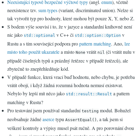
Neexistující typově bezpečné výčtové typy
(angl.
enum
), včetně
neexistence tzv.
sum types
(variant, discriminated union). Nelze si
tak vytvořit typ pro hodnoty, které mohou být pouze X, Y, nebo Z.
S bodem výše souvisí i to, že v jazyce a standardní knihovně není
nic jako
v C++ či
v
std::optional
std::option::Option
Rustu a s tím související podpora pro
pattern matching
. Ano,
lze
místo toho použít ukazatele
a místo
vrátit
(či vrátit nulu v
None
nil
případě číselných typů a prázdný řetězec v případě řetězců), ale
zbytečně to znepřehledňuje kód.
V případě funkce, která vrací buď hodnotu, nebo chybu, je potřeba
vrátit obojí, i když žádná rozumná hodnota nemusí existovat.
Nebylo by lepší mít něco jako
a pattern
std::result::Result
matching v Rustu?
Pro testování jsem používal standardní
modul. Bohužel
testing
neobsahuje žádné
aserce
typu
, a tak jsem si
AssertEqual()
veškeré kontroly a výpisy musel psát ručně. A pro porovnání dvou