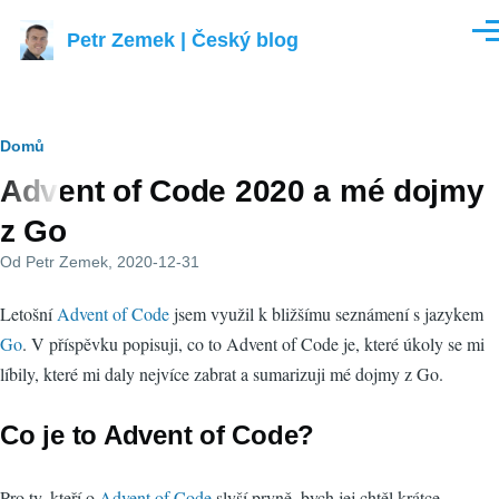
Přejít k hlavnímu obsahu
Petr Zemek | Český blog
Men
Drobečková
Domů
Advent of Code 2020 a mé dojmy
navigace
z Go
Od
Petr Zemek
, 2020-12-31
Letošní
Advent of Code
jsem využil k bližšímu seznámení s jazykem
Go
. V příspěvku popisuji, co to Advent of Code je, které úkoly se mi
líbily, které mi daly nejvíce zabrat a sumarizuji mé dojmy z Go.
Co je to Advent of Code?
Pro ty, kteří o
Advent of Code
slyší prvně, bych jej chtěl krátce