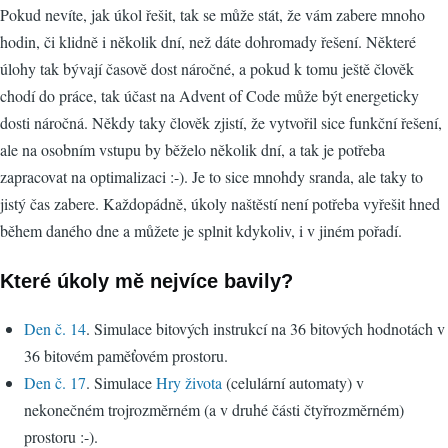
Pokud nevíte, jak úkol řešit, tak se může stát, že vám zabere mnoho
hodin, či klidně i několik dní, než dáte dohromady řešení. Některé
úlohy tak bývají časově dost náročné, a pokud k tomu ještě člověk
chodí do práce, tak účast na Advent of Code může být energeticky
dosti náročná. Někdy taky člověk zjistí, že vytvořil sice funkční řešení,
ale na osobním vstupu by běželo několik dní, a tak je potřeba
zapracovat na optimalizaci :-). Je to sice mnohdy sranda, ale taky to
jistý čas zabere. Každopádně, úkoly naštěstí není potřeba vyřešit hned
během daného dne a můžete je splnit kdykoliv, i v jiném pořadí.
Které úkoly mě nejvíce bavily?
Den č. 14
. Simulace bitových instrukcí na 36 bitových hodnotách v
36 bitovém paměťovém prostoru.
Den č. 17
. Simulace
Hry života
(celulární automaty) v
nekonečném trojrozměrném (a v druhé části čtyřrozměrném)
prostoru :-).