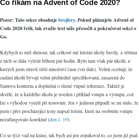
Co říkám na Advent of Code 2020?
Pozor: Tato sekce obsahuje
brojlery
. Pokud plánujete Advent of
Code 2020 řešit, tak zvažte text níže přesočit a pokračovat sekcí o
Go.
Kdybych to měl shrnout, tak celkově mě letošní úkoly bavily, a většina
z nich se dala vyřešit během pár hodin. Bylo tam však pár úkolů, u
kterých jsem strávil větší množství času (viz dále). Velmi oceňuji, že
zadání úkolů bývají velmi přehledně specifikovaná, zasazená do
Santova kontextu a doplněná o různé vtipné reference. Taktéž je
skvělé, že u každého úkolu je uveden i příklad vstupu a výstupu, což
lze s výhodou využít při testování. Jen v jednom případě se mi stalo, že
jsem i přes procházející testy napsal řešení, které na osobním vstupu
nezafungovalo korektně (
den č. 19
).
Co se týče vad na kráse, tak bych asi jen zopakoval to, co jsem již psal: