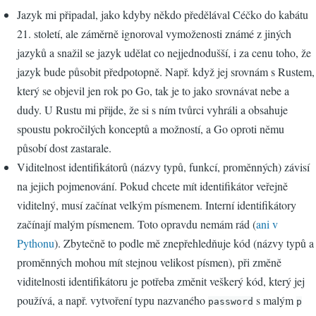
Jazyk mi připadal, jako kdyby někdo předělával Céčko do kabátu
21. století, ale záměrně ignoroval vymoženosti známé z jiných
jazyků a snažil se jazyk udělat co nejjednodušší, i za cenu toho, že
jazyk bude působit předpotopně. Např. když jej srovnám s Rustem,
který se objevil jen rok po Go, tak je to jako srovnávat nebe a
dudy. U Rustu mi přijde, že si s ním tvůrci vyhráli a obsahuje
spoustu pokročilých konceptů a možností, a Go oproti němu
působí dost zastarale.
Viditelnost identifikátorů (názvy typů, funkcí, proměnných) závisí
na jejich pojmenování. Pokud chcete mít identifikátor veřejně
viditelný, musí začínat velkým písmenem. Interní identifikátory
začínají malým písmenem. Toto opravdu nemám rád (
ani v
Pythonu
). Zbytečně to podle mě znepřehledňuje kód (názvy typů a
proměnných mohou mít stejnou velikost písmen), při změně
viditelnosti identifikátoru je potřeba změnit veškerý kód, který jej
používá, a např. vytvoření typu nazvaného
s malým
password
p