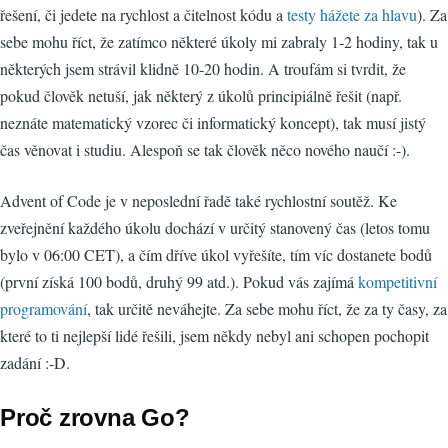
řešení, či jedete na rychlost a čitelnost kódu a
testy hážete za hlavu
). Za
sebe mohu říct, že zatímco některé úkoly mi zabraly 1-2 hodiny, tak u
některých jsem strávil klidně 10-20 hodin. A troufám si tvrdit, že
pokud člověk netuší, jak některý z úkolů principiálně řešit (např.
neznáte matematický vzorec či informatický koncept), tak musí jistý
čas věnovat i studiu. Alespoň se tak člověk něco nového naučí :-).
Advent of Code je v neposlední řadě také rychlostní soutěž. Ke
zveřejnění každého úkolu dochází v určitý stanovený čas (letos tomu
bylo v 06:00 CET), a čím dříve úkol vyřešíte, tím víc dostanete bodů
(první získá 100 bodů, druhý 99 atd.). Pokud vás zajímá
kompetitivní
programování
, tak určitě neváhejte. Za sebe mohu říct, že za ty časy, za
které to ti nejlepší lidé řešili, jsem někdy nebyl ani schopen pochopit
zadání :-D.
Proč zrovna Go?