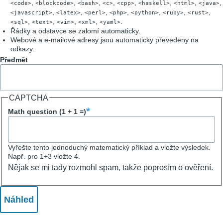
,
,
,
,
,
,
,
,
<code>
<blockcode>
<bash>
<c>
<cpp>
<haskell>
<html>
<java>
,
,
,
,
,
,
,
<javascript>
<latex>
<perl>
<php>
<python>
<ruby>
<rust>
,
,
,
,
.
<sql>
<text>
<vim>
<xml>
<yaml>
Řádky a odstavce se zalomí automaticky.
Webové a e-mailové adresy jsou automaticky převedeny na
odkazy.
Předmět
CAPTCHA
Math question (1 + 1 =)
Vyřešte tento jednoduchý matematický příklad a vložte výsledek.
Např. pro 1+3 vložte 4.
Nějak se mi tady rozmohl spam, takže poprosím o ověření.