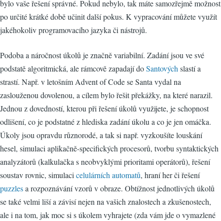
bylo vaše řešení správné. Pokud nebylo, tak máte samozřejmě možnost
po určité krátké době učinit další pokus. K vypracování můžete využít
jakéhokoliv programovacího jazyka či nástrojů.
Podoba a náročnost úkolů je značně variabilní. Zadání jsou ve své
podstatě algoritmická, ale rámcově zapadají do
Santových
slastí a
strastí. Např. v letošním Advent of Code se Santa vydal na
zaslouženou dovolenou, a cílem bylo řešit překážky, na které narazil.
Jednou z dovedností, kterou při řešení úkolů využijete, je schopnost
odlišení, co je podstatné z hlediska zadání úkolu a co je jen omáčka.
Úkoly jsou opravdu různorodé, a tak si např. vyzkoušíte louskání
hesel, simulaci aplikačně-specifických procesorů, tvorbu syntaktických
analyzátorů (kalkulačka s neobvyklými prioritami operátorů), řešení
soustav rovnic, simulaci
celulárních automatů
, hraní her či řešení
puzzles
a rozpoznávání vzorů v obraze. Obtížnost jednotlivých úkolů
se také velmi liší a závisí nejen na vašich znalostech a zkušenostech,
ale i na tom, jak moc si s úkolem vyhrajete (zda vám jde o vymazlené