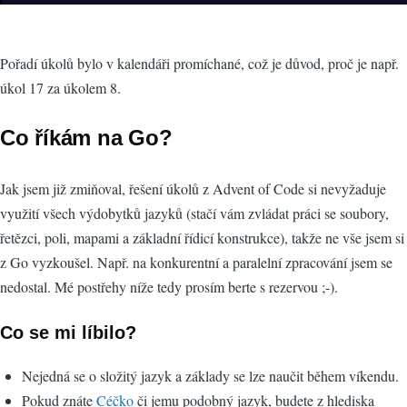
Pořadí úkolů bylo v kalendáři promíchané, což je důvod, proč je např.
úkol 17 za úkolem 8.
Co říkám na Go?
Jak jsem již zmiňoval, řešení úkolů z Advent of Code si nevyžaduje
využití všech výdobytků jazyků (stačí vám zvládat práci se soubory,
řetězci, poli, mapami a základní řídicí konstrukce), takže ne vše jsem si
z Go vyzkoušel. Např. na konkurentní a paralelní zpracování jsem se
nedostal. Mé postřehy níže tedy prosím berte s rezervou ;-).
Co se mi líbilo?
Nejedná se o složitý jazyk a základy se lze naučit během víkendu.
Pokud znáte
Céčko
či jemu podobný jazyk, budete z hlediska