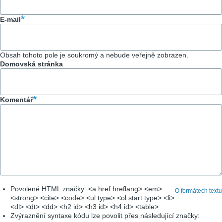
E-mail
Obsah tohoto pole je soukromý a nebude veřejně zobrazen.
Domovská stránka
Komentář
Povolené HTML značky: <a href hreflang> <em>
O formátech textu
<strong> <cite> <code> <ul type> <ol start type> <li>
<dl> <dt> <dd> <h2 id> <h3 id> <h4 id> <table>
Zvýraznění syntaxe kódu lze povolit přes následující značky: