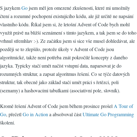
S jazykem
Go
jsem měl jen omezené zkušenosti, které mi umožnily
čtení a rozumné pochopení existujícího kódu, ale již určitě ne napsání
vlastního kódu. Říkal jsem si, že letošní Advent of Code bych mohl
využít právě na bližší seznámení s tímto jazykem, a tak jsem se do toho
vrhnul střemhlav :-). Ze začátku jsem si sice vše musel dohledávat, ale
později se to zlepšilo, protože úkoly v Advent of Code jsou
algoritmické, takže není potřeba znát pokročilé koncepty z daného
jazyka. Typicky stačí umět načíst vstupní data, naparsovat je do
rozumných struktur, a zapsat algoritmus řešení. Co se týče datových
struktur, tak obecně jako základ stačí umět práci s řetězci, poli
(seznamy) a hashovacími tabulkami (asociativní pole, slovník).
Kromě řešení Advent of Code jsem během prosince prošel
A Tour of
Go
, přečetl
Go in Action
a absolvoval část
Ultimate Go Programming
školení.