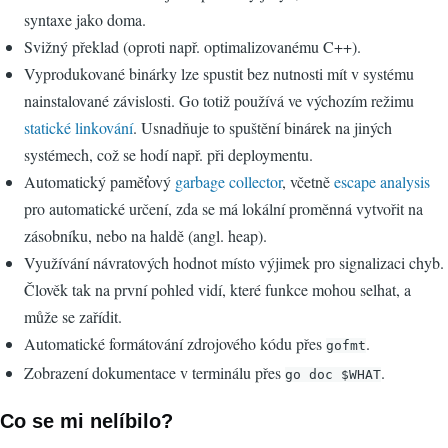
syntaxe jako doma.
Svižný překlad (oproti např. optimalizovanému C++).
Vyprodukované binárky lze spustit bez nutnosti mít v systému
nainstalované závislosti. Go totiž používá ve výchozím režimu
statické linkování
. Usnadňuje to spuštění binárek na jiných
systémech, což se hodí např. při deploymentu.
Automatický paměťový
garbage collector
, včetně
escape analysis
pro automatické určení, zda se má lokální proměnná vytvořit na
zásobníku, nebo na haldě (angl. heap).
Využívání návratových hodnot místo výjimek pro signalizaci chyb.
Člověk tak na první pohled vidí, které funkce mohou selhat, a
může se zařídit.
Automatické formátování zdrojového kódu přes
.
gofmt
Zobrazení dokumentace v terminálu přes
.
go doc $WHAT
Co se mi nelíbilo?