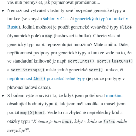
vás nutí přemýšlet, jak pojmenovat proměnnou...
Nemožnost vytvářet vlastní typově bezpečné generické typy a
funkce (ve smyslu
šablon v C++
či
generických typů a funkcí v
Rustu
). Jediná možnost je použít generické vestavěné typy
slice
(dynamické pole) a
(hashovací tabulka). Chcete vlastní
map
generický typ, např. reprezentující množinu? Máte smůlu. Dále,
nepřítomnost podpory pro generické typy a funkce vede na to, že
ve standardní knihovně je např.
,
sort.Ints()
sort.Float64s()
a
místo jedné generické
funkce, či
sort.Strings()
sort()
nepřítomnost
pro celočíselné typy
(je pouze pro typy v
Abs()
plovoucí řadové čárce).
S bodem výše souvisí i to, že když jsem potřeboval
množinu
obsahující hodnoty typu
, tak jsem měl smolíka a musel jsem
X
použít
. Vede to na zbytečně nepřehledný kód a
map[X]bool
otázky typu
"K čemu je tam
, když v kódu se
nikde
bool
false
nevyužije
?".