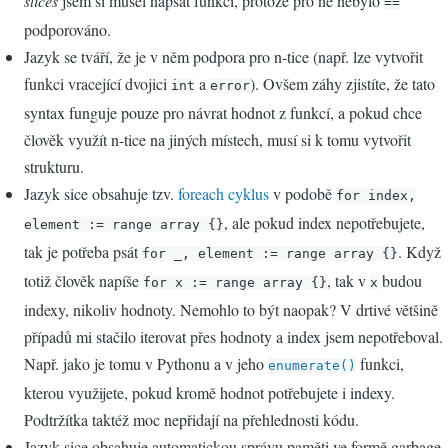
slices
jsem si musel napsat funkci, protože pro ně nebylo
==
podporováno.
Jazyk se tváří, že je v něm podpora pro n-tice (např. lze vytvořit
funkci vracející dvojici
a
). Ovšem záhy zjistíte, že tato
int
error
syntax funguje pouze pro návrat hodnot z funkcí, a pokud chce
člověk využít n-tice na jiných místech, musí si k tomu vytvořit
strukturu.
Jazyk sice obsahuje tzv.
foreach cyklus
v podobě
for index,
, ale pokud index nepotřebujete,
element := range array {}
tak je potřeba psát
. Když
for _, element := range array {}
totiž člověk napíše
, tak v
budou
for x := range array {}
x
indexy, nikoliv hodnoty. Nemohlo to být naopak? V drtivé většině
případů mi stačilo iterovat přes hodnoty a index jsem nepotřeboval.
Např. jako je tomu v Pythonu a v jeho
funkci,
enumerate()
kterou využijete, pokud kromě hodnot potřebujete i indexy.
Podtržítka taktéž moc nepřidají na přehlednosti kódu.
Jazyk sice obsahuje automatickou správu paměti ve formě garbage