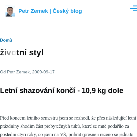
Přejít k hlavnímu obsahu
Petr Zemek | Český blog
Men
Drobečková
Domů
životní styl
navigace
Od
Petr Zemek
, 2009-09-17
Letní shazování končí - 10,9 kg dole
Před koncem letního semestru jsem se rozhodl, že přes následující letní
prázdniny shodím část přebytečných tuků, které se mně podařilo za
poslední čtyři roky, co jsem na VŠ, přibrat (přesněji řečeno se jednalo