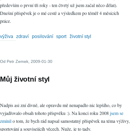
především o první tři roky - ten čtvrtý už jsem začal něco dělat).
Dnešní příspěvek je o mé cestě a výsledkem po téměř 4 měsících
práce.
výživa
zdraví
posilování
sport
životní styl
Od
Petr Zemek
, 2009-01-30
Můj životní styl
Nadpis asi zní divně, ale opravdu mě nenapadlo nic lepšího, co by
vyjadřovalo obsah tohoto příspvěku :). Na konci roku 2008
jsem se
zmínil
o tom, že bych rád napsal samostatný příspěvek na téma výživy,
sportování a souvisejícíh věcech. Nuže, je to tady.