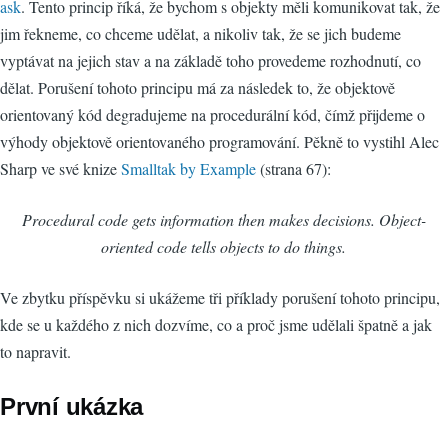
ask
. Tento princip říká, že bychom s objekty měli komunikovat tak, že
jim řekneme, co chceme udělat, a nikoliv tak, že se jich budeme
vyptávat na jejich stav a na základě toho provedeme rozhodnutí, co
dělat. Porušení tohoto principu má za následek to, že objektově
orientovaný kód degradujeme na procedurální kód, čímž přijdeme o
výhody objektově orientovaného programování. Pěkně to vystihl Alec
Sharp ve své knize
Smalltak by Example
(strana 67):
Procedural code gets information then makes decisions. Object-
oriented code tells objects to do things.
Ve zbytku příspěvku si ukážeme tři příklady porušení tohoto principu,
kde se u každého z nich dozvíme, co a proč jsme udělali špatně a jak
to napravit.
První ukázka