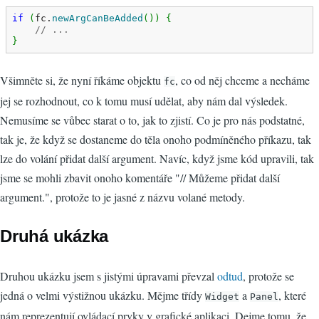
if
(
fc.
newArgCanBeAdded
(
)
)
{
// ...
}
Všimněte si, že nyní říkáme objektu
, co od něj chceme a necháme
fc
jej se rozhodnout, co k tomu musí udělat, aby nám dal výsledek.
Nemusíme se vůbec starat o to, jak to zjistí. Co je pro nás podstatné,
tak je, že když se dostaneme do těla onoho podmíněného příkazu, tak
lze do volání přidat další argument. Navíc, když jsme kód upravili, tak
jsme se mohli zbavit onoho komentáře "// Můžeme přidat další
argument.", protože to je jasné z názvu volané metody.
Druhá ukázka
Druhou ukázku jsem s jistými úpravami převzal
odtud
, protože se
jedná o velmi výstižnou ukázku. Mějme třídy
a
, které
Widget
Panel
nám reprezentují ovládací prvky v grafické aplikaci. Dejme tomu, že