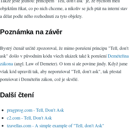
Takže ještě jednou: principem "Tell, don't ask" je, že bychom měli
objektům říkat, co po nich chceme, a nikoliv se jich ptát na interní stav
a dělat podle něho rozhodnutí za tyto objekty.
Poznámka na závěr
Bystrý čtenář určitě zpozoroval, že mimo porušení principu "Tell, don't
ask" došlo v původním kódu všech ukázek také k porušení
Deméteřina
zákona
(angl. Law of Demeter). O tom si ale povíme jindy. Když jsme
však kód upravili tak, aby neporušoval "Tell, don't ask", tak přestal
porušovat i Deméteřin zákon, což je skvělé.
Další čtení
pragprog.com - Tell, Don't Ask
c2.com - Tell, Don't Ask
tzavellas.com - A simple example of "Tell, don't Ask"