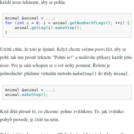
každé noze řekneme, aby se pohla:
Animal 
&
animal 
=
 ...
;
for
(
int
 i 
=
0
;
 i 
<
 animal.
getNumberOfLegs
(
)
;
++
i
)
{
    animal.
getLeg
(
i
)
.
makeStep
(
)
;
}
Určitě cítíte, že toto je špatně. Když chcete svému psovi říct, aby se
pohl, tak mu prostě řeknete "Pohni se!" a nedáváte příkazy každé jeho
noze. Pes je sám schopen se o své nohy postarat. Řešení je
jednoduché: přidáme virtuální metodu
do třídy
.
makeStep()
Animal
Animal 
&
animal 
=
 ...
;
animal.
makeStep
(
)
;
Kód dělá přesně to, co chceme: pohne zvířátkem. To, jak zvířátko
pohyb provede, je čistě na něm.