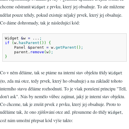
chceme odstranit
z prvku, který jej obsahuje. To ale můžeme
Widget
udělat pouze tehdy, pokud existuje nějaký prvek, který jej obsahuje.
Co dáme dohromady, tak je následující kód:
Widget 
&
w 
=
 ...
;
if
(
w.
hasParent
(
)
)
{
    Panel 
&
parent 
=
 w.
getParent
(
)
;
    parent.
remove
(
w
)
;
}
Co v něm děláme, tak se ptáme na interní stav objektu třídy
Widget
(to, zda má otce, tedy prvek, který ho obsahuje) a na základě tohoto
interního stavu děláme rozhodnutí. To je však porušení principu "Tell,
don't ask". Nás by nemělo vůbec zajímat, jaký je interní stav objektu.
Co chceme, tak je zrušit prvek z prvku, který jej obsahuje. Proto to
uděláme tak, že ono zjišťování otce atd. přesuneme do třídy
,
Widget
což nám umožní přepsat kód výše takto: