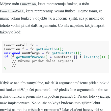
Mějme třídu
, která reprezentuje funkce, a třídu
Function
, která reprezentuje volání funkce. Dejme tomu, že
FunctionCall
máme volání funkce v objektu
a chceme zjistit, zda je možné do
fc
tohoto volání přidat další argumentu. Co nás napadne, tak je napsat
takovýto kód:
FunctionCall fc 
=
 ...
;
Function f 
=
 fc.
getFunction
(
)
;
unsigned
 numOfArgs 
=
 fc.
getNumOfArgs
(
)
;
if
(
f.
getNumOfParams
(
)
>
 numOfArgs 
||
 f.
isVarArg
(
)
)
{
// Můžeme přidat další argument.
// ...
}
Když se nad tím zamyslíme, tak další argument můžeme přidat, pokud
má funkce nižší počet parametrů, než předáváme argumentů, nebo se
jedná o funkci s proměnlivým počtem parametrů. Přesně toto vyjadřuje
naše implementace. No jo, ale co když budeme toto zjištění chtít
provést na mnoha místech v programu? Jako zkušení harcovníci se