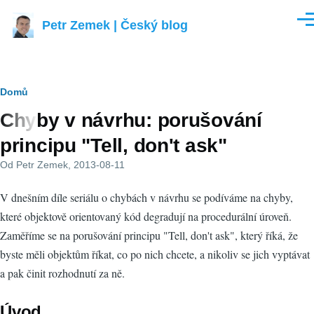
Přejít k hlavnímu obsahu
Petr Zemek | Český blog
Men
Drobečková
Domů
Chyby v návrhu: porušování
navigace
principu "Tell, don't ask"
Od
Petr Zemek
, 2013-08-11
V dnešním díle seriálu o chybách v návrhu se podíváme na chyby,
které objektově orientovaný kód degradují na procedurální úroveň.
Zaměříme se na porušování principu "Tell, don't ask", který říká, že
byste měli objektům říkat, co po nich chcete, a nikoliv se jich vyptávat
a pak činit rozhodnutí za ně.
Úvod