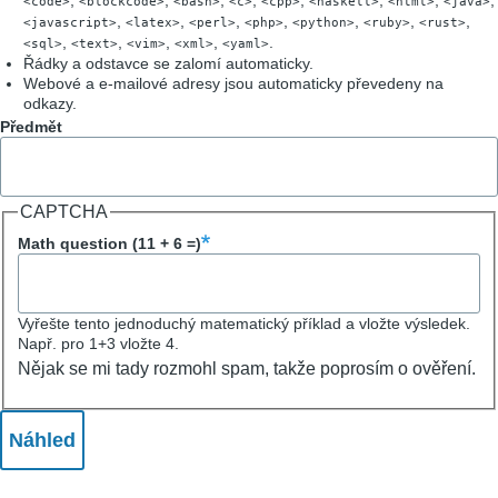
<code>
<blockcode>
<bash>
<c>
<cpp>
<haskell>
<html>
<java>
,
,
,
,
,
,
,
<javascript>
<latex>
<perl>
<php>
<python>
<ruby>
<rust>
,
,
,
,
.
<sql>
<text>
<vim>
<xml>
<yaml>
Řádky a odstavce se zalomí automaticky.
Webové a e-mailové adresy jsou automaticky převedeny na
odkazy.
Předmět
CAPTCHA
Math question (11 + 6 =)
Vyřešte tento jednoduchý matematický příklad a vložte výsledek.
Např. pro 1+3 vložte 4.
Nějak se mi tady rozmohl spam, takže poprosím o ověření.