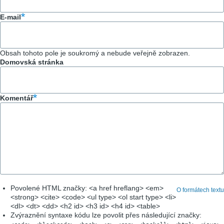
E-mail
Obsah tohoto pole je soukromý a nebude veřejně zobrazen.
Domovská stránka
Komentář
Povolené HTML značky: <a href hreflang> <em>
O formátech textu
<strong> <cite> <code> <ul type> <ol start type> <li>
<dl> <dt> <dd> <h2 id> <h3 id> <h4 id> <table>
Zvýraznění syntaxe kódu lze povolit přes následující značky:
,
,
,
,
,
,
,
,