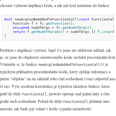
chceme vyhnout duplikaci kódu, a tak náš kód umístíme do funkce:
bool
 newArgCanBeAddedToFunctionCall
(
const
 FunctionCal
    Function f 
=
 fc.
getFunction
(
)
;
unsigned
 numOfArgs 
=
 fc.
getNumOfArgs
(
)
;
return
 f.
getNumOfParams
(
)
>
 numOfArgs 
||
 f.
isVarA
}
Problém s duplikací vyřešen. Jupí! Co jsme ale efektivně udělali, tak
je, že jsme do objektově orientovaného kódu zavlekli procedurální kód.
Všimněte si, že funkce
je
newArgCanBeAddedToFunctionCall()
typickým příkladem procedurálního kódu, který zjišťuje informace o
jiném "objektu" na na základě toho činí rozhodnutí (vrací odpověď
ano
či
). Výše uvedená konstrukce je typickou ukázkou funkce, která
ne
patří do třídy
, protože operuje nad jejími daty a činí
FunctionCall
podle nich rozhodnutí. Pokud do třídy
přidáme tuto
FunctionCall
metodu, tak bude její volání v kódu vypadat následovně: