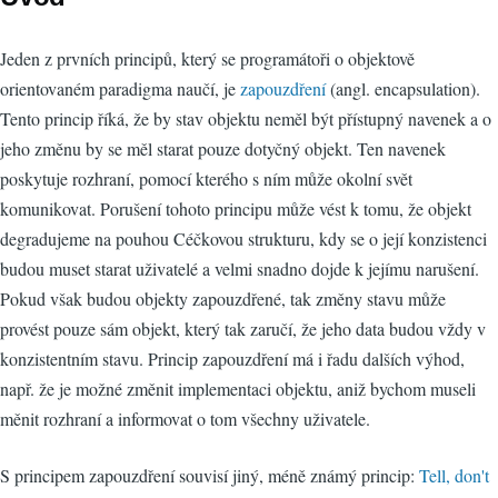
Jeden z prvních principů, který se programátoři o objektově
orientovaném paradigma naučí, je
zapouzdření
(angl. encapsulation).
Tento princip říká, že by stav objektu neměl být přístupný navenek a o
jeho změnu by se měl starat pouze dotyčný objekt. Ten navenek
poskytuje rozhraní, pomocí kterého s ním může okolní svět
komunikovat. Porušení tohoto principu může vést k tomu, že objekt
degradujeme na pouhou Céčkovou strukturu, kdy se o její konzistenci
budou muset starat uživatelé a velmi snadno dojde k jejímu narušení.
Pokud však budou objekty zapouzdřené, tak změny stavu může
provést pouze sám objekt, který tak zaručí, že jeho data budou vždy v
konzistentním stavu. Princip zapouzdření má i řadu dalších výhod,
např. že je možné změnit implementaci objektu, aniž bychom museli
měnit rozhraní a informovat o tom všechny uživatele.
S principem zapouzdření souvisí jiný, méně známý princip:
Tell, don't