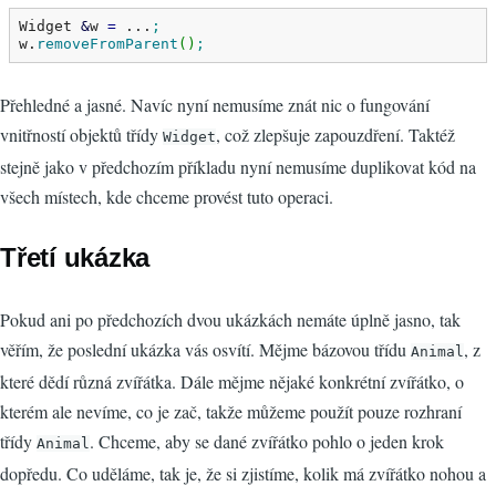
Widget 
&
w 
=
 ...
;
w.
removeFromParent
(
)
;
Přehledné a jasné. Navíc nyní nemusíme znát nic o fungování
vnitřností objektů třídy
, což zlepšuje zapouzdření. Taktéž
Widget
stejně jako v předchozím příkladu nyní nemusíme duplikovat kód na
všech místech, kde chceme provést tuto operaci.
Třetí ukázka
Pokud ani po předchozích dvou ukázkách nemáte úplně jasno, tak
věřím, že poslední ukázka vás osvítí. Mějme bázovou třídu
, z
Animal
které dědí různá zvířátka. Dále mějme nějaké konkrétní zvířátko, o
kterém ale nevíme, co je zač, takže můžeme použít pouze rozhraní
třídy
. Chceme, aby se dané zvířátko pohlo o jeden krok
Animal
dopředu. Co uděláme, tak je, že si zjistíme, kolik má zvířátko nohou a