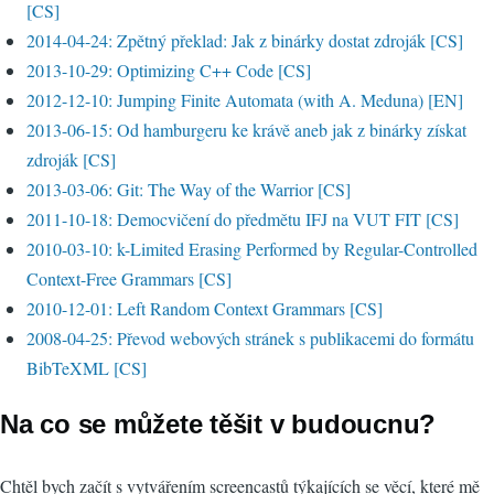
[CS]
2014-04-24: Zpětný překlad: Jak z binárky dostat zdroják [CS]
2013-10-29: Optimizing C++ Code [CS]
2012-12-10: Jumping Finite Automata (with A. Meduna) [EN]
2013-06-15: Od hamburgeru ke krávě aneb jak z binárky získat
zdroják [CS]
2013-03-06: Git: The Way of the Warrior [CS]
2011-10-18: Democvičení do předmětu IFJ na VUT FIT [CS]
2010-03-10: k-Limited Erasing Performed by Regular-Controlled
Context-Free Grammars [CS]
2010-12-01: Left Random Context Grammars [CS]
2008-04-25: Převod webových stránek s publikacemi do formátu
BibTeXML [CS]
Na co se můžete těšit v budoucnu?
Chtěl bych začít s vytvářením screencastů týkajících se věcí, které mě