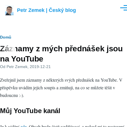
Přejít k hlavnímu obsahu
Petr Zemek | Český blog
Men
Drobečková
Domů
Záznamy z mých přednášek jsou
navigace
na YouTube
Od
Petr Zemek
, 2019-12-21
Zveřejnil jsem záznamy z některých svých přednášek na YouTube. V
příspěvku uvádím jejich soupis a zmiňuji, na co se můžete těšit v
budoucnu :-).
Můj YouTube kanál
Je k vidění
zde
. Obsah bude čistě vzdělávací, a pokud mi to nastavení