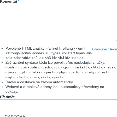
Komentář
Povolené HTML značky: <a href hreflang> <em>
O formátech textu
<strong> <cite> <code> <ul type> <ol start type> <li>
<dl> <dt> <dd> <h2 id> <h3 id> <h4 id> <table>
Zvýraznění syntaxe kódu lze povolit přes následující značky:
,
,
,
,
,
,
,
,
<code>
<blockcode>
<bash>
<c>
<cpp>
<haskell>
<html>
<java>
,
,
,
,
,
,
,
<javascript>
<latex>
<perl>
<php>
<python>
<ruby>
<rust>
,
,
,
,
.
<sql>
<text>
<vim>
<xml>
<yaml>
Řádky a odstavce se zalomí automaticky.
Webové a e-mailové adresy jsou automaticky převedeny na
odkazy.
Předmět
CAPTCHA