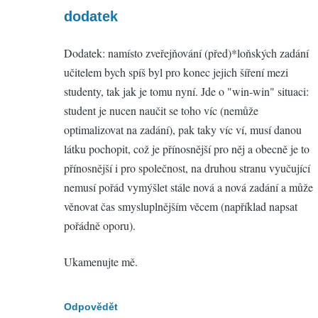
reply
dodatek
to
Dodatek: namísto zveřejňování (před)*loňských zadání
obmě
učitelem bych spíš byl pro konec jejich šíření mezi
zadá
studenty, tak jak je tomu nyní. Jde o "win-win" situaci:
by
student je nucen naučit se toho víc (nemůže
Ondr
optimalizovat na zadání), pak taky víc ví, musí danou
(neo
látku pochopit, což je přínosnější pro něj a obecně je to
přínosnější i pro společnost, na druhou stranu vyučující
nemusí pořád vymýšlet stále nová a nová zadání a může
věnovat čas smysluplnějším věcem (například napsat
pořádně oporu).
Ukamenujte mě.
Odpovědět