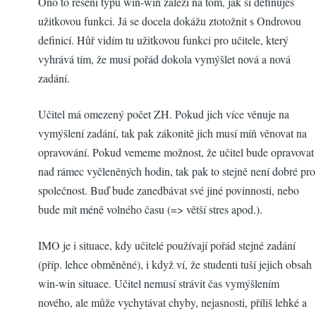
Ono to řešení typu win-win záleží na tom, jak si definuješ
užitkovou funkci. Já se docela dokážu ztotožnit s Ondrovou
definicí. Hůř vidím tu užitkovou funkci pro učitele, který
vyhrává tím, že musí pořád dokola vymýšlet nová a nová
zadání.
Učitel má omezený počet ZH. Pokud jich více věnuje na
vymýšlení zadání, tak pak zákonitě jich musí míň věnovat na
opravování. Pokud vememe možnost, že učitel bude opravovat
nad rámec vyčleněných hodin, tak pak to stejně není dobré pro
společnost. Buď bude zanedbávat své jiné povinnosti, nebo
bude mít méně volného času (=> větší stres apod.).
IMO je i situace, kdy učitelé používají pořád stejné zadání
(příp. lehce obměněné), i když ví, že studenti tuší jejich obsah
win-win situace. Učitel nemusí strávit čas vymýšlením
nového, ale může vychytávat chyby, nejasnosti, příliš lehké a