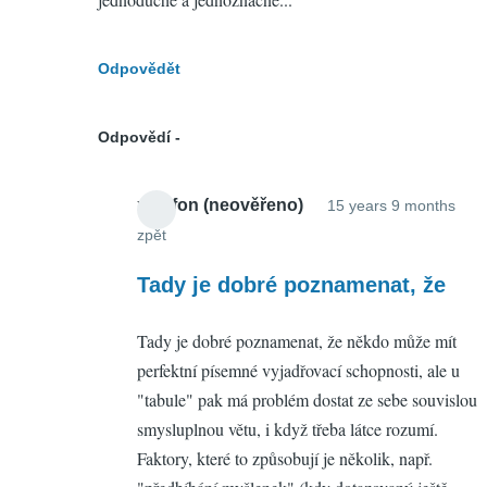
Odpovědět
Odpovědí
xylofon (neověřeno)
15 years 9 months
zpět
In
reply
Tady je dobré poznamenat, že
to
Tady je dobré poznamenat, že někdo může mít
Re:
perfektní písemné vyjadřovací schopnosti, ale u
Dost
"tabule" pak má problém dostat ze sebe souvislou
bylo
smysluplnou větu, i když třeba látce rozumí.
jednoduchých
Faktory, které to způsobují je několik, např.
opatření
by