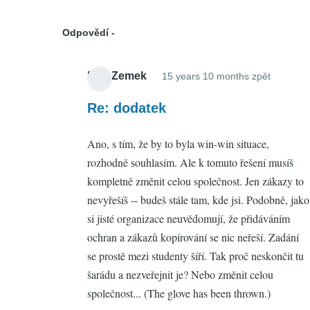
Odpovědí
Petr Zemek
15 years 10 months zpět
In
reply
Re: dodatek
to
Ano, s tím, že by to byla win-win situace,
dodatek
rozhodně souhlasím. Ale k tomuto řešení musíš
by
kompletně změnit celou společnost. Jen zákazy to
Ondra
nevyřešíš -- budeš stále tam, kde jsi. Podobně, jako
(neověř
si jisté organizace neuvědomují, že přidáváním
ochran a zákazů kopírování se nic neřeší. Zadání
se prostě mezi studenty šíří. Tak proč neskončit tu
šarádu a nezveřejnit je? Nebo změnit celou
společnost... (The glove has been thrown.)