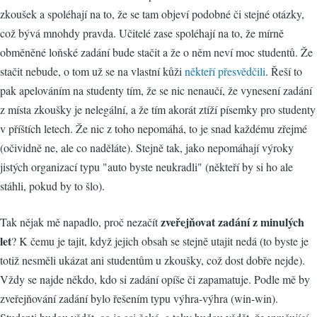
zkoušek a spoléhají na to, že se tam objeví podobné či stejné otázky,
což bývá mnohdy pravda. Učitelé zase spoléhají na to, že mírně
obměněné loňské zadání bude stačit a že o něm neví moc studentů. Že
stačit nebude, o tom už se na vlastní kůži
někteří přesvědčili
. Řeší to
pak apelováním na studenty tím, že se nic nenaučí, že vynesení zadání
z místa zkoušky je nelegální, a že tím akorát ztíží písemky pro studenty
v příštích letech. Že nic z toho nepomáhá, to je snad každému zřejmé
(očividně ne, ale co naděláte). Stejně tak, jako nepomáhají výroky
jistých organizací typu "auto byste neukradli" (někteří by si ho ale
stáhli, pokud by to šlo).
zveřejňovat zadání z minulých
Tak nějak mě napadlo, proč nezačít
let
? K čemu je tajit, když jejich obsah se stejně utajit nedá (to byste je
totiž nesměli ukázat ani studentům u zkoušky, což dost dobře nejde).
Vždy se najde někdo, kdo si zadání opíše či zapamatuje. Podle mě by
zveřejňování zadání bylo řešením typu výhra-výhra (win-win).