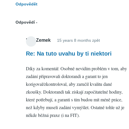
Odpovědět
Odpovědí
Petr Zemek
15 years 8 months zpět
In
reply
Re: Na tuto uvahu by ti niektori
to
Díky za komentář. Osobně nevidím problém v tom, aby
Na
zadání připravovali doktorandi a garant to jen
tuto
korigoval/zkontroloval, aby zaručil kvalitu dané
uvahu
zkoušky. Doktorandi tak získají započitatelné hodiny,
by
které potřebují, a garanti s tím budou mít méně práce,
ti
než kdyby museli zadání vymýšlet. Ostatně tohle už je
niektori
někde běžná praxe (i na FIT).
by
Michal