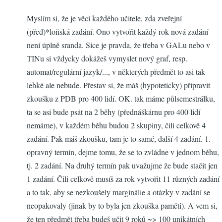
Myslím si, že je věcí každého učitele, zda zveřejní
(před)*loňská zadání. Ono vytvořit každý rok nová zadání
není úplně sranda. Sice je pravda, že třeba v GALu nebo v
TINu si vždycky dokážeš vymyslet nový graf, resp.
automat/regulární jazyk/..., v některých předmět to asi tak
lehké ale nebude. Přestav si, že máš (hypoteticky) připravit
zkoušku z PDB pro 400 lidí. OK. tak máme půlsemestrálku,
ta se asi bude psát na 2 běhy (přednáškárnu pro 400 lidí
nemáme), v každém běhu budou 2 skupiny, čili celkově 4
zadání. Pak máš zkoušku, tam je to samé, další 4 zadání. 1.
opravný termín, dejme tomu, že se to zvládne v jednom běhu,
tj. 2 zadání. Na druhý termín pak uvažujme že bude stačit jen
1 zadání. Čili celkově musíš za rok vytvořit 11 různých zadání
a to tak, aby se nezkoušely marginálie a otázky v zadání se
neopakovaly (jinak by to byla jen zkouška paměti). A vem si,
že ten předmět třeba budeš učit 9 roků ~> 100 unikátních