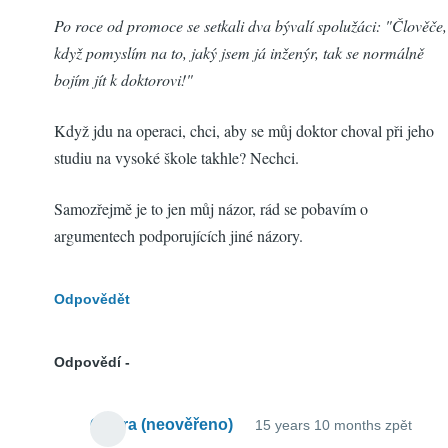
Po roce od promoce se setkali dva bývalí spolužáci: "Člověče,
když pomyslím na to, jaký jsem já inženýr, tak se normálně
bojím jít k doktorovi!"
Když jdu na operaci, chci, aby se můj doktor choval při jeho
studiu na vysoké škole takhle? Nechci.
Samozřejmě je to jen můj názor, rád se pobavím o
argumentech podporujících jiné názory.
Odpovědět
Odpovědí
Ondra (neověřeno)
15 years 10 months zpět
In