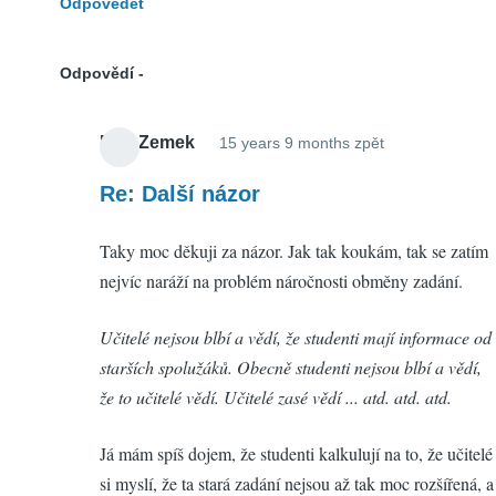
Odpovědět
Odpovědí
Petr Zemek
15 years 9 months zpět
In
reply
Re: Další názor
to
Taky moc děkuji za názor. Jak tak koukám, tak se zatím
Další
nejvíc naráží na problém náročnosti obměny zadání.
názor
by
Učitelé nejsou blbí a vědí, že studenti mají informace od
Libor
starších spolužáků. Obecně studenti nejsou blbí a vědí,
(neověřeno)
že to učitelé vědí. Učitelé zasé vědí ... atd. atd. atd.
Já mám spíš dojem, že studenti kalkulují na to, že učitelé
si myslí, že ta stará zadání nejsou až tak moc rozšířená, a