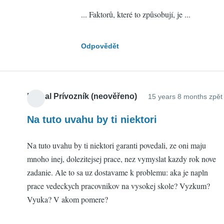
to
... Faktorů, které to způsobují, je ...
Tady
je
dobré
Odpovědět
poznamenat,
že
by
xylofon
Michal Prívozník (neověřeno)
15 years 8 months zpět
(neověřeno)
Na tuto uvahu by ti niektori
Na tuto uvahu by ti niektori garanti povedali, ze oni maju
mnoho inej, dolezitejsej prace, nez vymyslat kazdy rok nove
zadanie. Ale to sa uz dostavame k problemu: aka je napln
prace vedeckych pracovnikov na vysokej skole? Vyzkum?
Vyuka? V akom pomere?