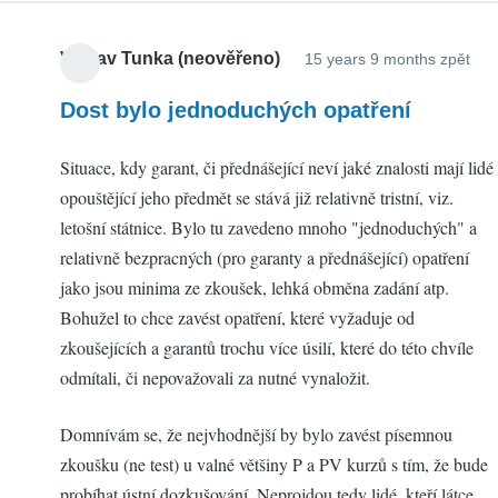
Václav Tunka (neověřeno)
15 years 9 months zpět
Dost bylo jednoduchých opatření
Situace, kdy garant, či přednášející neví jaké znalosti mají lidé
opouštějící jeho předmět se stává již relativně tristní, viz.
letošní státnice. Bylo tu zavedeno mnoho "jednoduchých" a
relativně bezpracných (pro garanty a přednášející) opatření
jako jsou minima ze zkoušek, lehká obměna zadání atp.
Bohužel to chce zavést opatření, které vyžaduje od
zkoušejících a garantů trochu více úsilí, které do této chvíle
odmítali, či nepovažovali za nutné vynaložit.
Domnívám se, že nejvhodnější by bylo zavést písemnou
zkoušku (ne test) u valné většiny P a PV kurzů s tím, že bude
probíhat ústní dozkušování. Neprojdou tedy lidé, kteří látce