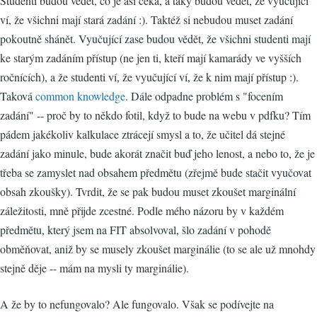
Studenti budou vědět, co je asi čeká, a taky budou vědět, že vyučující
ví, že všichni mají stará zadání :). Taktéž si nebudou muset zadání
pokoutně shánět. Vyučující zase budou vědět, že všichni studenti mají
ke starým zadáním přístup (ne jen ti, kteří mají kamarády ve vyšších
ročnících), a že studenti ví, že vyučující ví, že k nim mají přístup :).
Taková
common knowledge
. Dále odpadne problém s "focením
zadání" -- proč by to někdo fotil, když to bude na webu v pdfku? Tím
pádem jakékoliv kalkulace ztrácejí smysl a to, že učitel dá stejné
zadání jako minule, bude akorát značit buď jeho lenost, a nebo to, že je
třeba se zamyslet nad obsahem předmětu (zřejmě bude stačit vyučovat
obsah zkoušky). Tvrdit, že se pak budou muset zkoušet marginální
záležitosti, mně přijde zcestné. Podle mého názoru by v každém
předmětu, který jsem na FIT absolvoval, šlo zadání v pohodě
obměňovat, aniž by se musely zkoušet marginálie (to se ale už mnohdy
stejně děje -- mám na mysli ty marginálie).
A že by to nefungovalo? Ale fungovalo. Však se podívejte na