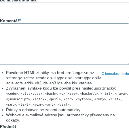
Domovská stránka
Komentář
Povolené HTML značky: <a href hreflang> <em>
O formátech textu
<strong> <cite> <code> <ul type> <ol start type> <li>
<dl> <dt> <dd> <h2 id> <h3 id> <h4 id> <table>
Zvýraznění syntaxe kódu lze povolit přes následující značky:
,
,
,
,
,
,
,
,
<code>
<blockcode>
<bash>
<c>
<cpp>
<haskell>
<html>
<java>
,
,
,
,
,
,
,
<javascript>
<latex>
<perl>
<php>
<python>
<ruby>
<rust>
,
,
,
,
.
<sql>
<text>
<vim>
<xml>
<yaml>
Řádky a odstavce se zalomí automaticky.
Webové a e-mailové adresy jsou automaticky převedeny na
odkazy.
Předmět