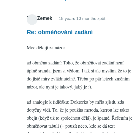
Petr Zemek
15 years 10 months zpět
In
reply
Re: obměňování zadání
to
Moc děkuji za názor.
obměňování
zadání
ad obměna zadání: Toho, že obměňovat zadání není
by
úplně sranda, jsem si vědom. I tak si ale myslím, že to je
Ondra
do jisté míry zvládnutelné. Třeba po pár letech změním
(neověřeno)
názor, ale nyní je takový, jaký je :).
ad analogie k řidičáku: Doktorka by měla zjistit, zda
dotyčný vidí. To, že je použita metoda, kterou lze takto
obejít (když už to společnost dělá), je špatné. Řešením je
obměňovat tabuli (= použít něco, kde se dá text