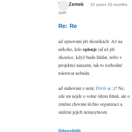
Petr Zemek
15 years 10 months
zpět
In
reply
Re: Re
to
ad opisování při zkouškách: Až na
Re
opisuje
někoho, kdo
(ať už při
by
zkoušce, když budu hlídat, nebo v
Ondra
projektu) narazím, tak to rozhodně
(neověřeno)
tolerovat nebudu.
ad stahování z netu:
Divíš se
;)? Ne,
zde mi nejde o volné šíření filmů, ale o
změnu chování těchto organizací a
snížení jejich nenasytnosti.
Odpovědět