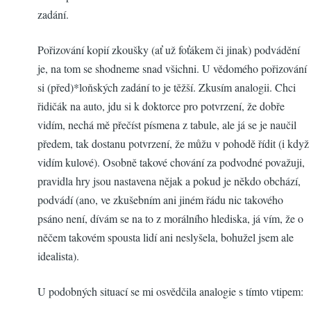
zadání.
Pořizování kopií zkoušky (ať už foťákem či jinak) podvádění
je, na tom se shodneme snad všichni. U vědomého pořizování
si (před)*loňských zadání to je těžší. Zkusím analogii. Chci
řidičák na auto, jdu si k doktorce pro potvrzení, že dobře
vidím, nechá mě přečíst písmena z tabule, ale já se je naučil
předem, tak dostanu potvrzení, že můžu v pohodě řídit (i když
vidím kulové). Osobně takové chování za podvodné považuji,
pravidla hry jsou nastavena nějak a pokud je někdo obchází,
podvádí (ano, ve zkušebním ani jiném řádu nic takového
psáno není, dívám se na to z morálního hlediska, já vím, že o
něčem takovém spousta lidí ani neslyšela, bohužel jsem ale
idealista).
U podobných situací se mi osvědčila analogie s tímto vtipem: