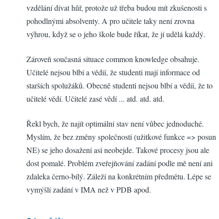
vzdělání dívat hůř, protože už třeba budou mít zkušenosti s
pohodlnými absolventy. A pro učitele taky není zrovna
výhrou, když se o jeho škole bude říkat, že jí udělá každý.
Zároveň současná situace common knowledge obsahuje.
Učitelé nejsou blbí a vědíí, že studenti mají informace od
starších spolužáků. Obecně studenti nejsou blbí a vědíí, že to
učitelé vědí. Učitelé zasé vědí ... atd. atd. atd.
Řekl bych, že najít optimální stav není vůbec jednoduché.
Myslím, že bez změny společnosti (užitkové funkce => posun
NE) se jeho dosažení asi neobejde. Takové procesy jsou ale
dost pomalé. Problém zveřejňování zadání podle mě není ani
zdaleka černo-bílý. Záleží na konkrétním předmětu. Lépe se
vymýšlí zadání v IMA než v PDB apod.