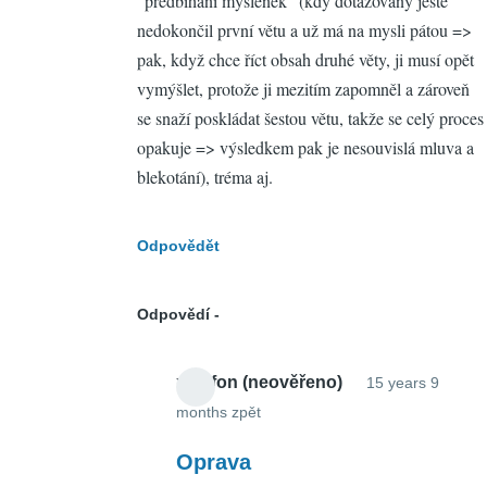
"předbíhání myšlenek" (kdy dotazovaný ještě
nedokončil první větu a už má na mysli pátou =>
Petr
pak, když chce říct obsah druhé věty, ji musí opět
Zemek
vymýšlet, protože ji mezitím zapomněl a zároveň
se snaží poskládat šestou větu, takže se celý proces
opakuje => výsledkem pak je nesouvislá mluva a
blekotání), tréma aj.
Odpovědět
Odpovědí
xylofon (neověřeno)
15 years 9
months zpět
In
reply
Oprava