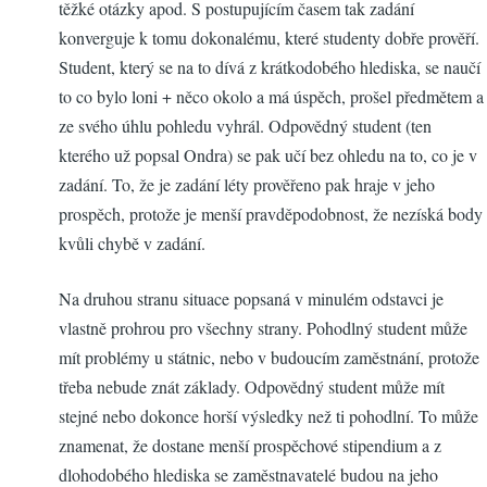
těžké otázky apod. S postupujícím časem tak zadání
konverguje k tomu dokonalému, které studenty dobře prověří.
Student, který se na to dívá z krátkodobého hlediska, se naučí
to co bylo loni + něco okolo a má úspěch, prošel předmětem a
ze svého úhlu pohledu vyhrál. Odpovědný student (ten
kterého už popsal Ondra) se pak učí bez ohledu na to, co je v
zadání. To, že je zadání léty prověřeno pak hraje v jeho
prospěch, protože je menší pravděpodobnost, že nezíská body
kvůli chybě v zadání.
Na druhou stranu situace popsaná v minulém odstavci je
vlastně prohrou pro všechny strany. Pohodlný student může
mít problémy u státnic, nebo v budoucím zaměstnání, protože
třeba nebude znát základy. Odpovědný student může mít
stejné nebo dokonce horší výsledky než ti pohodlní. To může
znamenat, že dostane menší prospěchové stipendium a z
dlohodobého hlediska se zaměstnavatelé budou na jeho