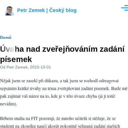
Přejít k hlavnímu obsahu
Petr Zemek | Český blog
Men
Drobečková
Domů
Úvaha nad zveřejňováním zadání
navigace
písemek
Od
Petr Zemek
, 2010-10-01
Nějak jsem se zasekl při důkazu, a tak jsem se rozhodl odreagovat
sepsáním krátké úvahy na téma zveřejňování zadání písemek. Bude mě
pak zajímat váš názor na to, kde je v této úvaze chyba (já ji totiž
nevidím).
Během studia na FIT pozoruji, že mnoho učitelů si stěžuje, že se
studenti na zkoušku naučí akorát pokoutně sehnaná zadání starších