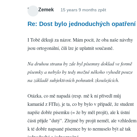
Petr Zemek
15 years 9 months zpět
In
reply
Re: Dost bylo jednoduchých opatření
to
I Tobě děkuji za názor. Mám pocit, že oba naše návrhy
Dost
jsou ortogonální, čili lze je uplatnit současně.
bylo
jednoduchých
Na druhou stranu by zde byl písemny doklad ve formě
opatření
písemky a nebylo by tedy možné někoho vyhodit pouze
by
na základě subjektivních pohnutek zkoušejících.
Václav
Tunka
Otázka, co mě napadá (resp. mě k ní přivedl můj
(neověřeno)
kamarád z FITu), je ta, co by bylo v případě, že student
napíše dobře písemku (= že by měl projít), ale k ústní
části přijde "dutý". Zřejmě by projít neměl, ale vzhledem
k té dobře napsané písemce by to nemuselo být až tak
jednoduché a jednoznačné...