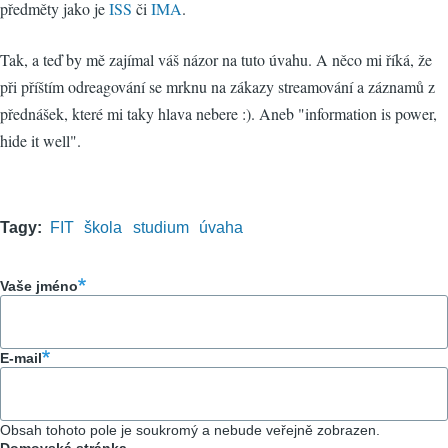
předměty jako je
ISS
či
IMA
.
Tak, a teď by mě zajímal váš názor na tuto úvahu. A něco mi říká, že
při příštím odreagování se mrknu na zákazy streamování a záznamů z
přednášek, které mi taky hlava nebere :). Aneb "information is power,
hide it well".
Tagy
FIT
škola
studium
úvaha
Vaše jméno
E-mail
Obsah tohoto pole je soukromý a nebude veřejně zobrazen.