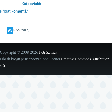
Prívozník
Odpovědět
(neověřeno)
Přidat komentář
RSS zdroj
Copyright © 2008-2026
Petr Zemek
Obsah blogu je licencován pod licencí
Creative Commons Attribution
4.0