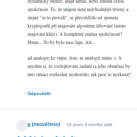
dynamicky měnit), utajit tabuli, nebo změnit celou
společnost. To, že utajení není nejvhodnější řešení, a
stejně "se to provalí", se přesvědčilo už spousta
kryptografů při utajování algoritmu šifrování (místo
utajování klíče). A kompletní změna společnosti?
Hmm... To by bylo moc fajn. Ale...
ad analogie ke vtipu: Ano, tu analogii znám :). A
myslím si, že zveřejňování zadání (a jeho obměna) by
tuto situaci rozhodně nezhoršilo, tak proč to nezkusit?
Odpovědět
ondrg (neověřeno)
15 years 9 months zpět