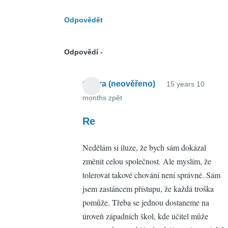
Odpovědět
Odpovědí
Ondra (neověřeno)
15 years 10
months zpět
In
reply
Re
to
Nedělám si iluze, že bych sám dokázal
Re:
změnit celou společnost. Ale myslím, že
dodatek
tolerovat takové chování není správné. Sám
by
jsem zastáncem přístupu, že každá troška
Petr
pomůže. Třeba se jednou dostaneme na
Zemek
úroveň západních škol, kde učitel může