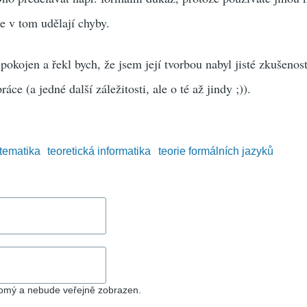
e v tom udělají chyby.
okojen a řekl bych, že jsem její tvorbou nabyl jisté zkušenost
áce (a jedné další záležitosti, ale o té až jindy ;)).
tematika
teoretická informatika
teorie formálních jazyků
romý a nebude veřejně zobrazen.