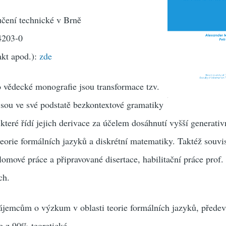
čení technické v Brně
4203-0
akt apod.):
zde
 vědecké monografie jsou transformace tzv.
jsou ve své podstatě bezkontextové gramatiky
teré řídí jejich derivace za účelem dosáhnutí vyšší generativn
 teorie formálních jazyků a diskrétní matematiky. Taktéž souvi
omové práce a připravované disertace, habilitační práce prof
ch.
ájemcům o výzkum v oblasti teorie formálních jazyků, předev
e z 90% teoretické.