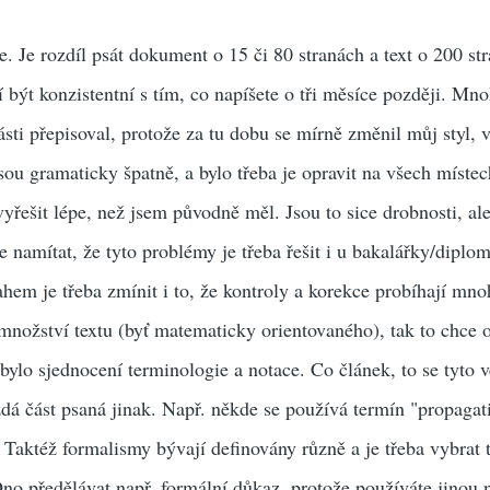
. Je rozdíl psát dokument o 15 či 80 stranách a text o 200 str
 být konzistentní s tím, co napíšete o tři měsíce později. Mno
ásti přepisoval, protože za tu dobu se mírně změnil můj styl, 
jsou gramaticky špatně, a bylo třeba je opravit na všech míste
yřešit lépe, než jsem původně měl. Jsou to sice drobnosti, ale
e namítat, že tyto problémy je třeba řešit i u bakalářky/diplo
sahem je třeba zmínit i to, že kontroly a korekce probíhají m
množství textu (byť matematicky orientovaného), tak to chce o
bylo sjednocení terminologie a notace. Co článek, to se tyto vě
ždá část psaná jinak. Např. někde se používá termín "propagati
. Taktéž formalismy bývají definovány různě a je třeba vybrat 
o předělávat např. formální důkaz, protože používáte jinou no