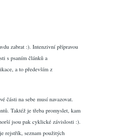
vdu zabrat :). Intenzivní přípravou
osti s psaním článků a
likace, a to především z
vé části na sebe musí navazovat.
entů. Taktéž je třeba promyslet, kam
orší jsou pak cyklické závislosti :).
 je rejstřík, seznam použitých