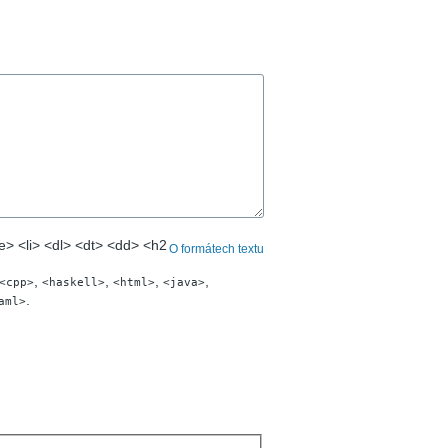
e> <li> <dl> <dt> <dd> <h2
O formátech textu
,
,
,
,
<cpp>
<haskell>
<html>
<java>
.
aml>