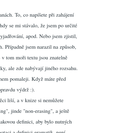
anách. To, co napíšete při zahájení
hdy se mi stávalo, že jsem po určité
vyjadřování, apod. Nebo jsem zjistil,
ch. Případně jsem narazil na způsob,
 v tom moři textu jsou znatelně
mky, ale zde nabývají jiného rozsahu.
nohem pomaleji. Když máte před
pravdu výdrž :).
ci liší, a v knize si nemůžete
ng", jinde "non-erasing", a ještě
takovou definici, aby bylo nutných
taci a definici gramatik, není