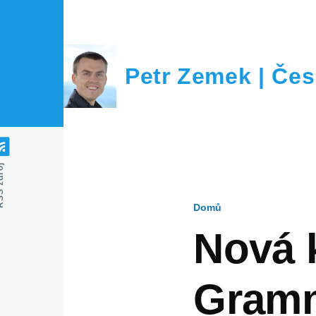
Přejít k hlavnímu obsahu
Petr Zemek | Čes
zdroj
Domů
Drobečko
Nová 
navigace
Gramm