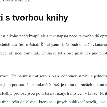
i s tvorbou knihy
asi nikoho nepřekvapí, ale i tak: napsat něco takového dá opra
edních cca šest měsíců. Říkal jsem si, že budou stačit zkušen
áce, ale není tomu tak. Kniha se totiž píše jinak než jiné pub
.
lizace. Kniha musí mít souvislou a jednotnou stavbu a jednotli
cí jsou podstatně abstraktnější, než je tomu u kratších dokum
ýsledky, protože jsou potřeba na různých místech v knize. Nejh
třeba řešit další věci, které se u jiných publikací neřeší, jako