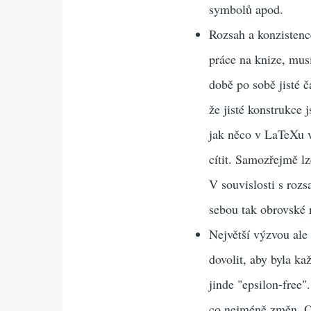
symbolů apod.
Rozsah a konzistence
práce na knize, musí
době po sobě jisté č
že jisté konstrukce 
jak něco v LaTeXu v
cítit. Samozřejmě lz
V souvislosti s roz
sebou tak obrovské 
Největší výzvou ale 
dovolit, aby byla ka
jinde "epsilon-free"
co nejméně změn. On