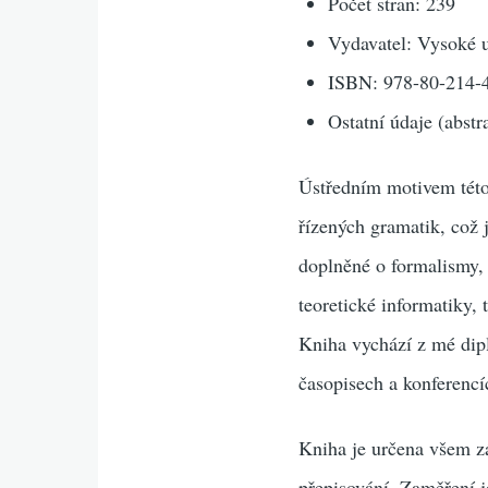
Počet stran: 239
Vydavatel: Vysoké u
ISBN: 978-80-214-
Ostatní údaje (abstr
Ústředním motivem této
řízených gramatik, což 
doplněné o formalismy, k
teoretické informatiky,
Kniha vychází z mé dipl
časopisech a konferencí
Kniha je určena všem z
přepisování. Zaměření j