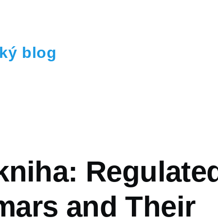
ký blog
vá
kniha: Regulate
ars and Their