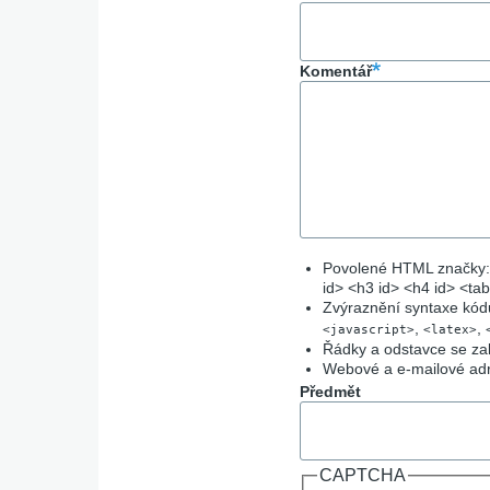
Komentář
Povolené HTML značky: <
id> <h3 id> <h4 id> <ta
Zvýraznění syntaxe kódu
,
,
<javascript>
<latex>
Řádky a odstavce se za
Webové a e-mailové adr
Předmět
CAPTCHA