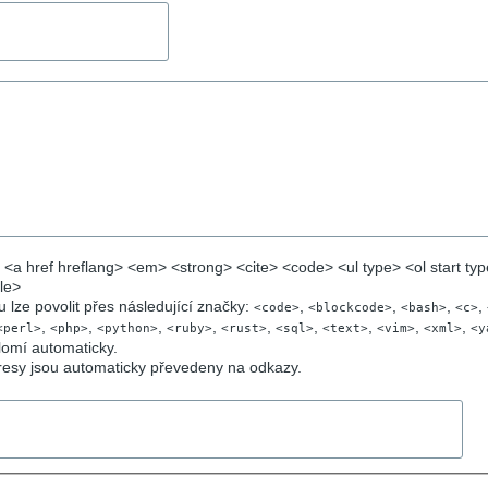
a href hreflang> <em> <strong> <cite> <code> <ul type> <ol start typ
ble>
 lze povolit přes následující značky:
,
,
,
,
<code>
<blockcode>
<bash>
<c>
,
,
,
,
,
,
,
,
,
<perl>
<php>
<python>
<ruby>
<rust>
<sql>
<text>
<vim>
<xml>
<y
lomí automaticky.
esy jsou automaticky převedeny na odkazy.