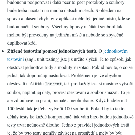
budoucnu podporovat i další peer-to-peer protokoly a soubory
bude třeba načítat i na mnoha dalších místech. S ohledem na
správu a hlášení chyb by v aplikaci mělo být jediné místo, kde se
budou načítat soubory. Všechny úpravy načítání souborů tak
mohou být provedeny na jediném místě a nebude se zbytečně
duplikovat kód.
Ztížené testování pomocí jednotkových testů.
O
jednotkovém
testování
(angl. unit testing) jste již určitě slyšeli. Je to způsob, jak
otestovat jednotlivé třídy a moduly v izolaci. Pokud nevíte, o co se
jedná, tak doporučuji nastudovat. Problémem je, že abychom
otestovali naši třídu
, tak pro každý test si musíme vytvořit
Torrent
soubor, naplnit jej daty, provést otestování a soubor smazat. To je
ale zdlouhavé na psaní, pomalé a neohrabané. Když budete mít
100 testů, tak je třeba vytvořit 100 souborů. Pokud by to takto
dělaly testy ke každé komponentě, tak vám brzo budou jednotkové
testy trvat neúnosně dlouho. Jedno z pravidel jednotkových testů
je, že by tyto testy neměly záviset na prostředí a měly by být