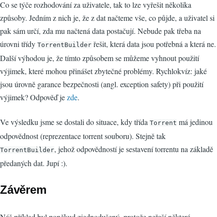
Co se týče rozhodování za uživatele, tak to lze vyřešit několika
způsoby. Jedním z nich je, že z dat načteme vše, co půjde, a uživatel si
pak sám určí, zda mu načtená data postačují. Nebude pak třeba na
úrovni třídy
řešit, která data jsou potřebná a která ne.
TorrentBuilder
Další výhodou je, že tímto způsobem se můžeme vyhnout použití
výjimek, které mohou přinášet zbytečné problémy. Rychlokvíz: jaké
jsou úrovně garance bezpečnosti (angl. exception safety) při použití
výjimek? Odpověď je
zde
.
Ve výsledku jsme se dostali do situace, kdy třída
má jedinou
Torrent
odpovědnost (reprezentace torrent souboru). Stejně tak
, jehož odpovědností je sestavení torrentu na základě
TorrentBuilder
předaných dat. Jupí :).
Závěrem
Náš příklad byl poněkud zjednodušený, protože neřeší některé