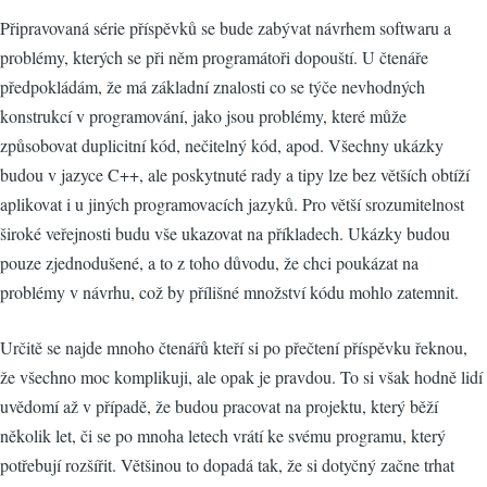
Připravovaná série příspěvků se bude zabývat návrhem softwaru a
problémy, kterých se při něm programátoři dopouští. U čtenáře
předpokládám, že má základní znalosti co se týče nevhodných
konstrukcí v programování, jako jsou problémy, které může
způsobovat duplicitní kód, nečitelný kód, apod. Všechny ukázky
budou v jazyce C++, ale poskytnuté rady a tipy lze bez větších obtíží
aplikovat i u jiných programovacích jazyků. Pro větší srozumitelnost
široké veřejnosti budu vše ukazovat na příkladech. Ukázky budou
pouze zjednodušené, a to z toho důvodu, že chci poukázat na
problémy v návrhu, což by přílišné množství kódu mohlo zatemnit.
Určitě se najde mnoho čtenářů kteří si po přečtení příspěvku řeknou,
že všechno moc komplikuji, ale opak je pravdou. To si však hodně lidí
uvědomí až v případě, že budou pracovat na projektu, který běží
několik let, či se po mnoha letech vrátí ke svému programu, který
potřebují rozšířit. Většinou to dopadá tak, že si dotyčný začne trhat