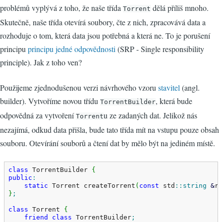
problémů vyplývá z toho, že naše třída
dělá příliš mnoho.
Torrent
Skutečně, naše třída otevírá soubory, čte z nich, zpracovává data a
rozhoduje o tom, která data jsou potřebná a která ne. To je porušení
principu
principu jedné odpovědnosti
(SRP - Single responsibility
principle). Jak z toho ven?
Použijeme zjednodušenou verzi návrhového vzoru
stavitel
(angl.
builder). Vytvoříme novou třídu
, která bude
TorrentBuilder
odpovědná za vytvoření
u ze zadaných dat. Jelikož nás
Torrent
nezajímá, odkud data přišla, bude tato třída mít na vstupu pouze obsah
souboru. Otevírání souborů a čtení dat by mělo být na jediném místě.
class
 TorrentBuilder 
{
public
:
static
 Torrent createTorrent
(
const
 std
::
string
&
r
}
;
class
 Torrent 
{
friend
class
 TorrentBuilder
;