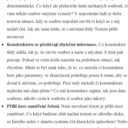
deterministické. Co když ale překročíte limit načítaných souborů, či
vám někdo soubor omylem vymaže? V neposlední řadě je třeba
testovat situace, kdy se soubor nepodaří otevřít či když se z něj
nedaří číst. Jak ale sami tušíte, to s určením třídy Torrent příliš
nesouvisí.
Konstruktoru se předávají zbytečné informace.
Co konstruktor
třídy udělá, tak je, že otevře soubor a načte z něj data. S těmi pak
pracuje. Pokud ve svém kódu narazíte na podobnou situaci, tak
zbystřete. Může to být znak toho, že to, co metoda či konstruktor
bere jako parametry, ve skutečnosti potřebuje pouze k tomu, aby se
dostal k něčemu, co potřebuje. Proč tedy metodě či konstruktoru
nepředat tato data přímo? Co náš konstruktor zajímá, tak jsou data
souboru, nikoliv cesta k souboru či soubor jako takový.
Příliš úzce zaměřené řešení.
Naše navržené řešení je příliš úzce
zaměřené. Co když budeme chtít načítat torrent ze síťového disku,
ze kterého nelze v daném systému číst klasickým způsobem? Nebo