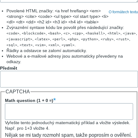
Povolené HTML značky: <a href hreflang> <em>
O formátech textu
<strong> <cite> <code> <ul type> <ol start type> <li>
<dl> <dt> <dd> <h2 id> <h3 id> <h4 id> <table>
Zvýraznění syntaxe kódu lze povolit přes následující značky:
,
,
,
,
,
,
,
,
<code>
<blockcode>
<bash>
<c>
<cpp>
<haskell>
<html>
<java>
,
,
,
,
,
,
,
<javascript>
<latex>
<perl>
<php>
<python>
<ruby>
<rust>
,
,
,
,
.
<sql>
<text>
<vim>
<xml>
<yaml>
Řádky a odstavce se zalomí automaticky.
Webové a e-mailové adresy jsou automaticky převedeny na
odkazy.
Předmět
CAPTCHA
Math question (1 + 0 =)
Vyřešte tento jednoduchý matematický příklad a vložte výsledek.
Např. pro 1+3 vložte 4.
Nějak se mi tady rozmohl spam, takže poprosím o ověření.