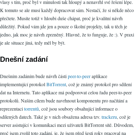
vlasy s tím, proč byl v minulosti tak hloupý a nenavrhl své řešení lépe.
K tomuto se ale musí každý dopracovat sám. Nestačí, že si někde něco
přečtete. Musíte totiž v hloubi duše chápat, proč je kvalitní návrh
důležitý. Pokud vám jde jen a pouze o školní projekty, tak u těch je
jedno, jak moc je návrh zprzněný. Hlavně, že to funguje, že :). V praxi
je ale situace jiná, tedy měl by být.
Dnešní zadání
Dnešním zadáním bude návrh části
peer-to-peer
aplikace
implementující protokol
BitTorrent
, což je známý protokol pro sdílení
dat na Internetu. Tato aplikace má podporovat celou řadu peer-to-peer
protokolů. Naším cílem bude navrhnout komponentu pro načítání a
reprezentaci
torrentů
, což jsou soubory obsahující informace o
sdílených datech. Také je v nich obsažena adresa tzv.
trackeru
, což je
server asistující v komunikaci mezi uživateli BitTorrent sítě. Důvodem,
proč jsem zvolil toto zadání, je, že jsem před šesti roky pracoval na