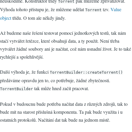
neuškodíme. Konstruktor třídy
pak můžeme zprivatizovat.
Torrent
Výhoda tohoto přístupu je, že můžeme udělat
tzv.
Value
Torrent
object
třídu. O tom ale někdy jindy.
Až budeme naše řešení testovat pomocí jednotkových testů, tak nám
stačí vytvářet řetězce, které obsahují data, a ty použít. Není třeba
vytvářet žádné soubory ani je načítat, což nám usnadní život. Je to také
rychlejší a spolehlivější.
Další výhoda je, že funkci
TorrentBuilder::createTorrent()
předáváme opravdu jen to, co potřebuje, žádné zbytečnosti.
tak může hned začít pracovat.
TorrentBuilder
Pokud v budoucnu bude potřeba načítat data z různých zdrojů, tak to
bude mít na starost příslušná komponenta. Ta pak bude využita i u
ostatních protokolů. Načítání dat tak bude na jednom místě.