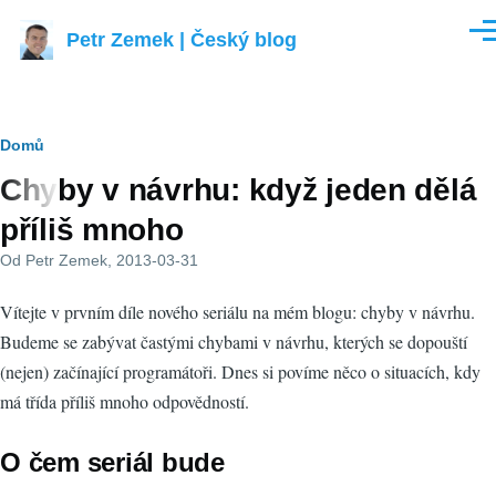
Přejít k hlavnímu obsahu
Petr Zemek | Český blog
Men
Drobečková
Domů
Chyby v návrhu: když jeden dělá
navigace
příliš mnoho
Od
Petr Zemek
, 2013-03-31
Vítejte v prvním díle nového seriálu na mém blogu: chyby v návrhu.
Budeme se zabývat častými chybami v návrhu, kterých se dopouští
(nejen) začínající programátoři. Dnes si povíme něco o situacích, kdy
má třída příliš mnoho odpovědností.
O čem seriál bude