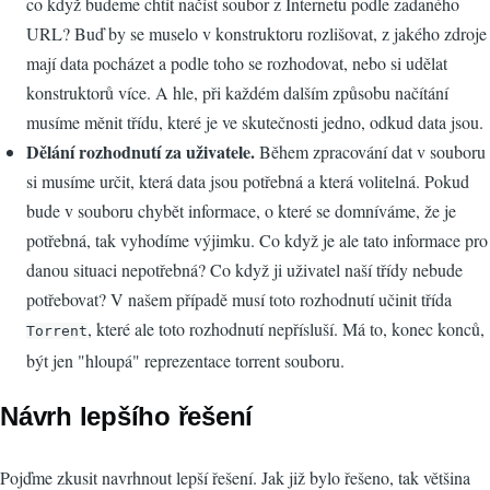
co když budeme chtít načíst soubor z Internetu podle zadaného
URL? Buď by se muselo v konstruktoru rozlišovat, z jakého zdroje
mají data pocházet a podle toho se rozhodovat, nebo si udělat
konstruktorů více. A hle, při každém dalším způsobu načítání
musíme měnit třídu, které je ve skutečnosti jedno, odkud data jsou.
Dělání rozhodnutí za uživatele.
Během zpracování dat v souboru
si musíme určit, která data jsou potřebná a která volitelná. Pokud
bude v souboru chybět informace, o které se domníváme, že je
potřebná, tak vyhodíme výjimku. Co když je ale tato informace pro
danou situaci nepotřebná? Co když ji uživatel naší třídy nebude
potřebovat? V našem případě musí toto rozhodnutí učinit třída
, které ale toto rozhodnutí nepřísluší. Má to, konec konců,
Torrent
být jen "hloupá" reprezentace torrent souboru.
Návrh lepšího řešení
Pojďme zkusit navrhnout lepší řešení. Jak již bylo řešeno, tak většina