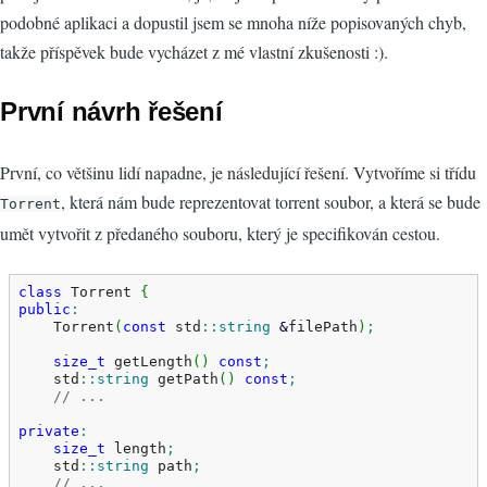
podobné aplikaci a dopustil jsem se mnoha níže popisovaných chyb,
takže příspěvek bude vycházet z mé vlastní zkušenosti :).
První návrh řešení
První, co většinu lidí napadne, je následující řešení. Vytvoříme si třídu
, která nám bude reprezentovat torrent soubor, a která se bude
Torrent
umět vytvořit z předaného souboru, který je specifikován cestou.
class
 Torrent 
{
public
:
    Torrent
(
const
 std
::
string
&
filePath
)
;
size_t
 getLength
(
)
const
;
    std
::
string
 getPath
(
)
const
;
// ...
private
:
size_t
 length
;
    std
::
string
 path
;
// ...