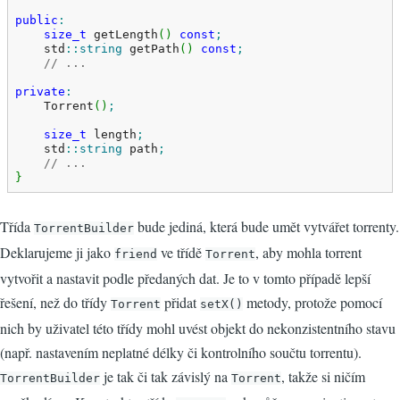
public
:
size_t
 getLength
(
)
const
;
    std
::
string
 getPath
(
)
const
;
// ...
private
:
    Torrent
(
)
;
size_t
 length
;
    std
::
string
 path
;
// ...
}
Třída
bude jediná, která bude umět vytvářet torrenty.
TorrentBuilder
Deklarujeme ji jako
ve třídě
, aby mohla torrent
friend
Torrent
vytvořit a nastavit podle předaných dat. Je to v tomto případě lepší
řešení, než do třídy
přidat
metody, protože pomocí
Torrent
setX()
nich by uživatel této třídy mohl uvést objekt do nekonzistentního stavu
(např. nastavením neplatné délky či kontrolního součtu torrentu).
je tak či tak závislý na
, takže si ničím
TorrentBuilder
Torrent