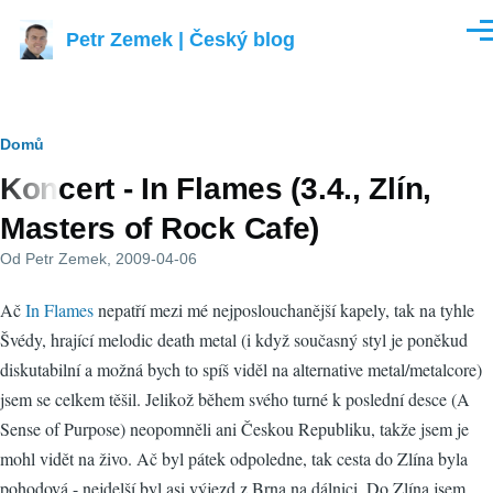
Přejít k hlavnímu obsahu
Petr Zemek | Český blog
Men
Drobečková
Domů
Koncert - In Flames (3.4., Zlín,
navigace
Masters of Rock Cafe)
Od
Petr Zemek
, 2009-04-06
Ač
In Flames
nepatří mezi mé nejposlouchanější kapely, tak na tyhle
Švédy, hrající melodic death metal (i když současný styl je poněkud
diskutabilní a možná bych to spíš viděl na alternative metal/metalcore)
jsem se celkem těšil. Jelikož během svého turné k poslední desce (A
Sense of Purpose) neopomněli ani Českou Republiku, takže jsem je
mohl vidět na živo. Ač byl pátek odpoledne, tak cesta do Zlína byla
pohodová - nejdelší byl asi výjezd z Brna na dálnici. Do Zlína jsem