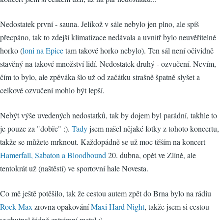
Nedostatek první - sauna. Jelikož v sále nebylo jen plno, ale spíš
přecpáno, tak to zdejší klimatizace nedávala a uvnitř bylo neuvěřitelné
horko (
loni na Epice
tam takové horko nebylo). Ten sál není očividně
stavěný na takové množství lidí. Nedostatek druhý - ozvučení. Nevím,
čím to bylo, ale zpěváka šlo už od začátku strašně špatně slyšet a
celkové ozvučení mohlo být lepší.
Nebýt výše uvedených nedostatků, tak by dojem byl parádní, takhle to
je pouze za "dobře" :).
Tady
jsem našel nějaké fotky z tohoto koncertu,
takže se můžete mrknout. Každopádně se už moc těším na koncert
Hamerfall, Sabaton a Bloodbound
20. dubna, opět ve Zlíně, ale
tentokrát už (naštěstí) ve sportovní hale Novesta.
Co mě ještě potěšilo, tak že cestou autem zpět do Brna bylo na rádiu
Rock Max
zrovna opakování
Maxi Hard Night
, takže jsem si cestou
vychutnal řádně extrémní metal :).