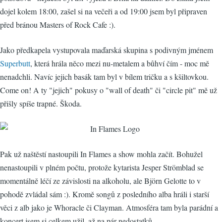
dojel kolem 18:00, zašel si na večeři a od 19:00 jsem byl připraven
před bránou Masters of Rock Cafe :).
Jako předkapela vystupovala maďarská skupina s podivným jménem
Superbutt
, která hrála něco mezi nu-metalem a bůhví čím - moc mě
nenadchli. Navíc jejich basák tam byl v bílem tričku a s kšiltovkou.
Come on! A ty "jejich" pokusy o "wall of death" či "circle pit" mě už
přišly spíše trapné. Škoda.
Pak už naštěstí nastoupili In Flames a show mohla začít. Bohužel
nenastoupili v plném počtu, protože kytarista Jesper Strömblad se
momentálně léčí ze závislosti na alkoholu, ale Björn Gelotte to v
pohodě zvládal sám :). Kromě songů z posledního alba hráli i starší
věci z alb jako je Whoracle či Clayman. Atmosféra tam byla parádní a
koncert jsem si celkem užil, až na pár nedostatků...