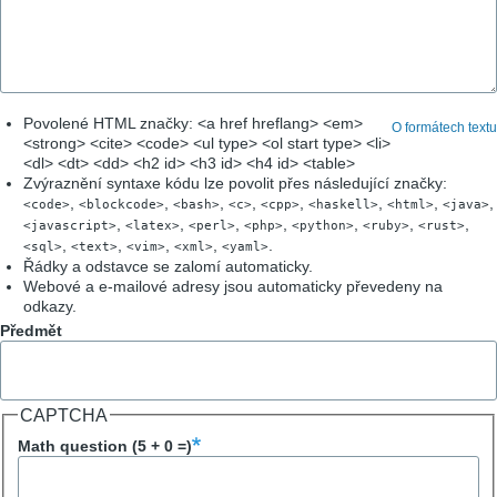
Povolené HTML značky: <a href hreflang> <em>
O formátech textu
<strong> <cite> <code> <ul type> <ol start type> <li>
<dl> <dt> <dd> <h2 id> <h3 id> <h4 id> <table>
Zvýraznění syntaxe kódu lze povolit přes následující značky:
,
,
,
,
,
,
,
,
<code>
<blockcode>
<bash>
<c>
<cpp>
<haskell>
<html>
<java>
,
,
,
,
,
,
,
<javascript>
<latex>
<perl>
<php>
<python>
<ruby>
<rust>
,
,
,
,
.
<sql>
<text>
<vim>
<xml>
<yaml>
Řádky a odstavce se zalomí automaticky.
Webové a e-mailové adresy jsou automaticky převedeny na
odkazy.
Předmět
CAPTCHA
Math question (5 + 0 =)