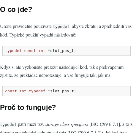
O co jde?
Určitě pravidelně používáte
, abyste zkrátili a zpřehlednili váš
typedef
kód. Typické použití vypadá následovně:
typedef
const
int
*
slot_pos_t
;
Když si ale vyzkoušíte přeložit následující kód, tak s překvapením
zjistíte, že překladač neprotestuje, a vše funguje tak, jak má:
const
int
typedef
*
slot_pos_t
;
Proč to funguje?
patří mezi tzv.
storage-class specifiers
[ISO C99 6.7.1], a to z
typedef
důvodu syntaktické jednotnosti (viz [ISO C99 6.7.1.3]). Jelikož tyto