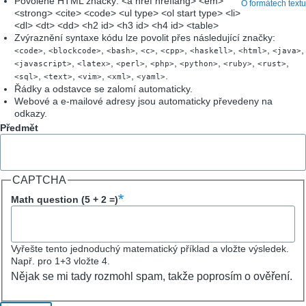
Povolené HTML značky: <a href hreflang> <em>
O formátech textu
<strong> <cite> <code> <ul type> <ol start type> <li>
<dl> <dt> <dd> <h2 id> <h3 id> <h4 id> <table>
Zvýraznění syntaxe kódu lze povolit přes následující značky:
,
,
,
,
,
,
,
,
<code>
<blockcode>
<bash>
<c>
<cpp>
<haskell>
<html>
<java>
,
,
,
,
,
,
,
<javascript>
<latex>
<perl>
<php>
<python>
<ruby>
<rust>
,
,
,
,
.
<sql>
<text>
<vim>
<xml>
<yaml>
Řádky a odstavce se zalomí automaticky.
Webové a e-mailové adresy jsou automaticky převedeny na
odkazy.
Předmět
CAPTCHA
Math question (5 + 2 =)
Vyřešte tento jednoduchý matematický příklad a vložte výsledek.
Např. pro 1+3 vložte 4.
Nějak se mi tady rozmohl spam, takže poprosím o ověření.