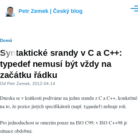
Přejít k hlavnímu obsahu
Petr Zemek | Český blog
Men
Drobečková
Domů
Syntaktické srandy v C a C++:
navigace
typedef nemusí být vždy na
začátku řádku
Od
Petr Zemek
, 2012-04-14
Dneska se v krátkosti podíváme na jednu srandu z C a C++, konkrétně
na to, že pozice jistých specifikátorů (např.
) nehraje roli.
typedef
Pro jednoduchost se omezím pouze na ISO C99; v ISO C++98 je
situace obdobná.