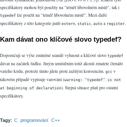
specifikátory mohou být použity na "téměř libovolném místě", tak i
lze použít na "téměř libovolném místě". Mezi další
typedef
specifikátory z této kategorie patří
,
,
a
.
extern
static
auto
register
Kam dávat ono klíčové slovo typedef?
Doporučuji se výše zmíněné srandě vyhnout a klíčové slovo
typedef
dávat na začátek řádku. Jiným umístěním totiž akorát zmatete čtenáře
vašeho kódu, protože tímto jdete proti zažitým konvencím.
v
gcc
takovém případě vypisuje varování (
warning: ‘typedef’ is not
). Stejná situace platí pro ostatní
at beginning of declaration
specifikátory.
Tagy
C
programování
C++