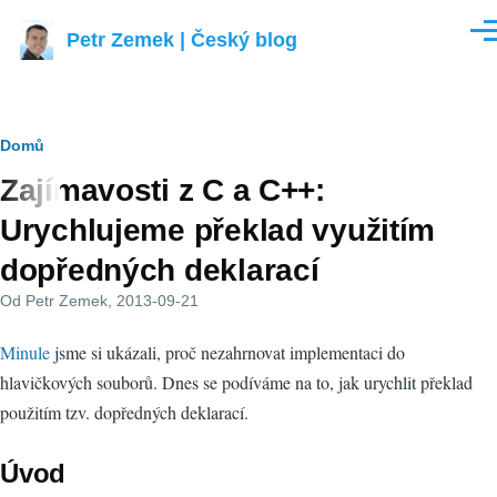
Přejít k hlavnímu obsahu
Petr Zemek | Český blog
Men
Drobečková
Domů
Zajímavosti z C a C++:
navigace
Urychlujeme překlad využitím
dopředných deklarací
Od
Petr Zemek
, 2013-09-21
Minule
jsme si ukázali, proč nezahrnovat implementaci do
hlavičkových souborů. Dnes se podíváme na to, jak urychlit překlad
použitím tzv. dopředných deklarací.
Úvod