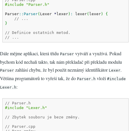
#include "Parser.h"
Parser
::
Parser
(
Lexer 
*
lexer
)
:
 lexer
(
lexer
)
{
// ...
}
// Definice ostatních metod.
// ...
Dále mějme aplikaci, která třídu
vytváří a využívá. Pokud
Parser
bychom kód nechali takto, tak nám překladač při překladu modulu
zahlásí chybu, že byl použit neznámý identifikátor
.
Parser
Lexer
Většina programátorů to vyřeší tak, že do
vloží
Parser.h
#include
:
Lexer.h
// Parser.h
#include "Lexer.h"
// Zbytek souboru je beze změny.
// Parser.cpp