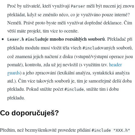
Proč by uživatelé, kteří využívají
měli být nuceni jej znovu
Parser
překládat, když se změnilo něco, co je využíváno pouze interně?
Neměli. Právě proto byste měli využívat dopředné deklarace. Čím
větší máte projekt, tím více to oceníte.
uje mnoho rozsáhlých souborů
. Překladač při
Lexer.h
#includ
překladu modulu musí vložit těla všech
ovaných souborů,
#includ
což znamená jejich načtení z disku (vstupně/výstupní operace jsou
pomalé), kontrolu, zda už jej nevložil (s využitím tzv.
header
guards
) a jeho zpracování (lexikální analýza, syntaktická analýza
atd.). Čím více takových souborů je, tím je samozřejmě delší doba
překladu. Pokud snížíte počet
, snížíte tím i dobu
#include
překladu.
Co doporučuješ?
Předtím, než bezmyšlenkovitě provedete přidání
#include "XXX.h"