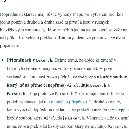
Dopředné deklarace mají různé výhody (např. při vytváření tříd, kde
jednu používá druhou a druhá zase tu první a jsou v různých
hlavičkových souborech). Já se zaměřím jen na jednu, která se váže na
náš příklad: urychlení překladu. Toto urychlení lze pozorovat ve dvou
případech:
Při změnách v
. Dejme tomu, že dojde ke změně v
Lexer.h
(kromě změny názvu třídy, samozřejmě). V první
Lexer.h
každý soubor,
variantě se nám musí znovu přeložit
a
Parser.cpp
který (ať už přímo či nepřímo)
uje
a
#includ
Lexer.h
. To je proto, že
uje
. Je to
Parser.h
Parser.h
#includ
Lexer.h
podobná situace, jako u
minulého příspěvku
. U druhé varianty,
která využívá dopřednou deklaraci, se přeloží pouze
a
Parser.cpp
každý soubor, který
. Všimněte si, že už není
#includuje
Lexer.h
nutné znovu překládat každý soubor, který
uje
.
#includ
Parser.h