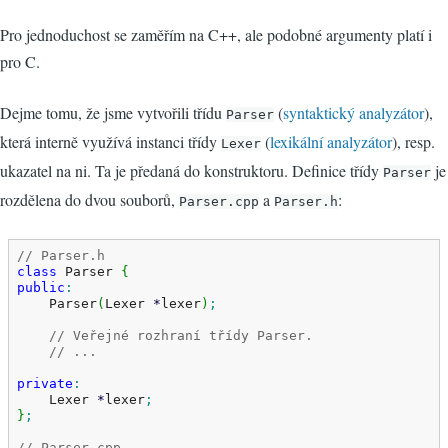
Pro jednoduchost se zaměřím na C++, ale podobné argumenty platí i
pro C.
Dejme tomu, že jsme vytvořili třídu
(
syntaktický analyzátor
),
Parser
která interně využívá instanci třídy
(
lexikální analyzátor
), resp.
Lexer
ukazatel na ni. Ta je předaná do konstruktoru. Definice třídy
je
Parser
rozdělena do dvou souborů,
a
:
Parser.cpp
Parser.h
// Parser.h
class
 Parser 
{
public
:
    Parser
(
Lexer 
*
lexer
)
;
// Veřejné rozhraní třídy Parser.
// ...
private
:
    Lexer 
*
lexer
;
}
;
// Parser.cpp