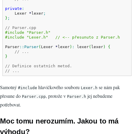
private
:
    Lexer 
*
lexer
;
}
;
// Parser.cpp
#include "Parser.h"
#include "Lexer.h"   // <-- přesunuto z Parser.h
Parser
::
Parser
(
Lexer 
*
lexer
)
:
 lexer
(
lexer
)
{
// ...
}
// Definice ostatních metod.
// ...
Samotný
hlavičkového souboru
se nám pak
#include
Lexer.h
přesune do
, protože v
jej nebudeme
Parser.cpp
Parser.h
potřebovat.
Moc tomu nerozumím. Jakou to má
výhodu?