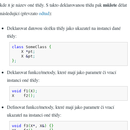
můžete
kde
je název oné třídy. S takto deklarovanou třídu pak
dělat
X
následující (převzato
odtud
):
Deklarovat datovou složku třídy jako ukazatel na instanci dané
třídy:
class
 SomeClass 
{
    X 
*
pt
;
    X 
&
pt
;
}
;
Deklarovat funkce/metody, které mají jako parametr či vrací
instanci oné třídy:
void
 f1
(
X
)
;
X    f2
(
)
;
Definovat funkce/metody, které mají jako parametr či vrací
ukazatel na instanci oné třídy:
void
 f3
(
X
*
, X
&
)
{
}