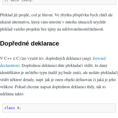
// Beze změny.
Překlad již projde, což je hlavní. Ve zbytku příspěvku bych chtěl ale
ukázat alternativu, která vám umožní v mnoha situacích urychlit
překlad vašeho projektu bez újmy na udržovatelnosti/čitelnosti.
Dopředné deklarace
V C++ (i C) lze využít tzv. dopředných deklarací (angl.
forward
declaration
). Dopřednou deklarací dáte překladači vědět, že daný
identifikátor je určitého typu (tudíž jej bude znát), ale nedáte překladači
vědět některé detaily, např. jak je onen objekt definován či jaká je jeho
velikost. Pokud chceme napsat dopřednou deklaraci třídy, tak to
uděláme takto:
class
 X
;