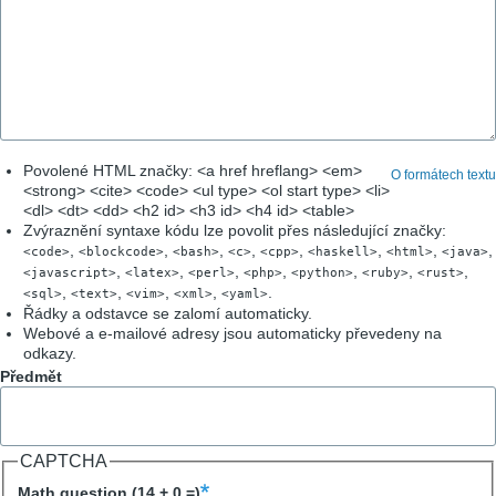
Povolené HTML značky: <a href hreflang> <em>
O formátech textu
<strong> <cite> <code> <ul type> <ol start type> <li>
<dl> <dt> <dd> <h2 id> <h3 id> <h4 id> <table>
Zvýraznění syntaxe kódu lze povolit přes následující značky:
,
,
,
,
,
,
,
,
<code>
<blockcode>
<bash>
<c>
<cpp>
<haskell>
<html>
<java>
,
,
,
,
,
,
,
<javascript>
<latex>
<perl>
<php>
<python>
<ruby>
<rust>
,
,
,
,
.
<sql>
<text>
<vim>
<xml>
<yaml>
Řádky a odstavce se zalomí automaticky.
Webové a e-mailové adresy jsou automaticky převedeny na
odkazy.
Předmět
CAPTCHA
Math question (14 + 0 =)