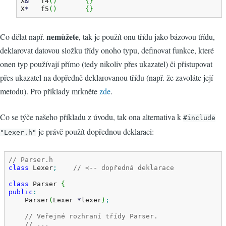
X
&
   f4
(
)
{
}
X
*
   f5
(
)
{
}
nemůžete
Co dělat např.
, tak je použít onu třídu jako bázovou třídu,
deklarovat datovou složku třídy onoho typu, definovat funkce, které
onen typ používají přímo (tedy nikoliv přes ukazatel) či přistupovat
přes ukazatel na dopředně deklarovanou třídu (např. že zavoláte její
metodu). Pro příklady mrkněte
zde
.
Co se týče našeho příkladu z úvodu, tak ona alternativa k
#include
je právě použít dopřednou deklaraci:
"Lexer.h"
// Parser.h
class
 Lexer
;
// <-- dopředná deklarace
class
 Parser 
{
public
:
    Parser
(
Lexer 
*
lexer
)
;
// Veřejné rozhraní třídy Parser.
// ...