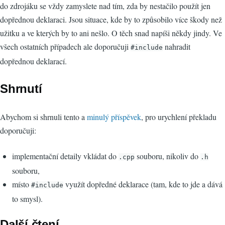
do zdrojáku se vždy zamyslete nad tím, zda by nestačilo použít jen
dopřednou deklaraci. Jsou situace, kde by to způsobilo více škody než
užitku a ve kterých by to ani nešlo. O těch snad napíši někdy jindy. Ve
všech ostatních případech ale doporučuji
nahradit
#include
dopřednou deklarací.
Shrnutí
Abychom si shrnuli tento a
minulý příspěvek
, pro urychlení překladu
doporučuji:
implementační detaily vkládat do
souboru, nikoliv do
.cpp
.h
souboru,
místo
využít dopředné deklarace (tam, kde to jde a dává
#include
to smysl).
Další čtení