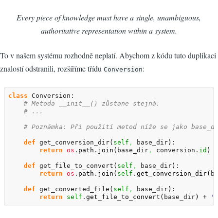
Every piece of knowledge must have a single, unambiguous,
authoritative representation within a system.
To v našem systému rozhodně neplatí. Abychom z kódu tuto duplikaci
znalostí odstranili, rozšíříme třídu
:
Conversion
class
 Conversion:

# Metoda __init__() zůstane stejná.
# ...
# Poznámka: Při použití metod níže se jako base_d
def
 get_conversion_dir
(
self
,
 base_dir
)
:

return
os
.
path
.
join
(
base_dir
,
 conversion.
id
)
def
 get_file_to_convert
(
self
,
 base_dir
)
:

return
os
.
path
.
join
(
self
.
get_conversion_dir
(
b
def
 get_converted_file
(
self
,
 base_dir
)
:

return
self
.
get_file_to_convert
(
base_dir
)
 + 
'