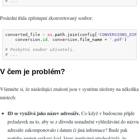
# ...
Poslední třída zpřístupní zkonvertovaný soubor:
converted_file 
=
os
.
path
.
join
(
config
[
'CONVERSIONS_DIR
    conversion.
id
,
 conversion.
file_name
 + 
'.pdf'
)
# Poskytni soubor uživateli.
# ...
V čem je problém?
Všimněte si, že následující znalosti jsou v systému uloženy na několika
místech:
ID se využívá jako název adresáře.
Co když v budoucnu přijde
požadavek na to, aby se z důvodu usnadnění vyhledávání do názvu
adresáře zakomponovalo i datum či jiná informace? Bude pak
potřeba změnit veškerý kód, který implicitně předpokládá, že