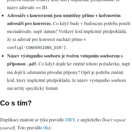
název adresáře == ID.
Adresáře s konverzemi jsou umístěny přímo v kořenovém
adresáři pro konverze.
Co když bude v budoucnu potřeba použít
meziadresáře, např. datum? Veškerý kód implicitně předpokládá,
že se adresář pro konverzi nachází přímo v
.
config['CONVERSIONS_DIR']
Název výstupního souboru je tvořen vstupním souborem s
příponou
.
Co když dojde ke změně tohoto požadavku, např.
.pdf
má dojít k odstranění původní přípony? Opět je potřeba změnit
kód, který implicitně předpokládá, že název výstupního souboru
má určitý specifický formát.
Co s tím?
Duplikací znalostí se týká pravidlo
DRY
, z anglického
Don't repeat
yourself
. Toto pravidlo
říká
: