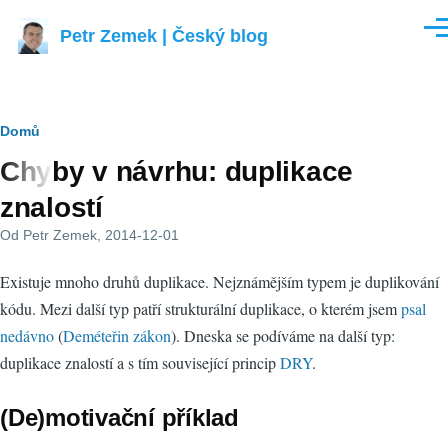
Přejít k hlavnímu obsahu
Petr Zemek | Český blog
Men
Drobečková
Domů
Chyby v návrhu: duplikace
navigace
znalostí
Od
Petr Zemek
, 2014-12-01
Existuje mnoho druhů duplikace. Nejznámějším typem je duplikování
kódu. Mezi další typ patří strukturální duplikace, o kterém jsem
psal
nedávno
(
Deméteřin zákon
). Dneska se podíváme na další typ:
duplikace znalostí a s tím související princip
DRY
.
(De)motivační příklad