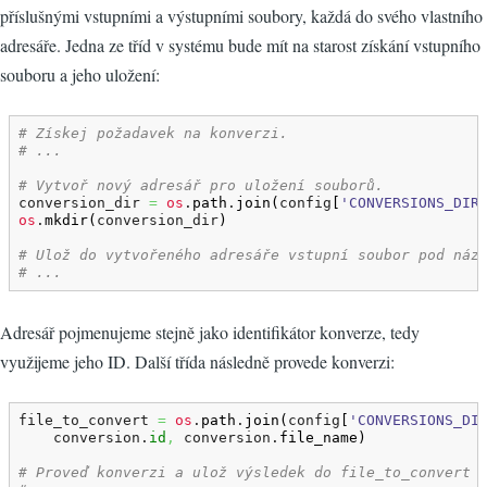
příslušnými vstupními a výstupními soubory, každá do svého vlastního
adresáře. Jedna ze tříd v systému bude mít na starost získání vstupního
souboru a jeho uložení:
# Získej požadavek na konverzi.
# ...
# Vytvoř nový adresář pro uložení souborů.
conversion_dir 
=
os
.
path
.
join
(
config
[
'CONVERSIONS_DIR
os
.
mkdir
(
conversion_dir
)
# Ulož do vytvořeného adresáře vstupní soubor pod náz
# ...
Adresář pojmenujeme stejně jako identifikátor konverze, tedy
využijeme jeho ID. Další třída následně provede konverzi:
file_to_convert 
=
os
.
path
.
join
(
config
[
'CONVERSIONS_DI
    conversion.
id
,
 conversion.
file_name
)
# Proveď konverzi a ulož výsledek do file_to_convert 