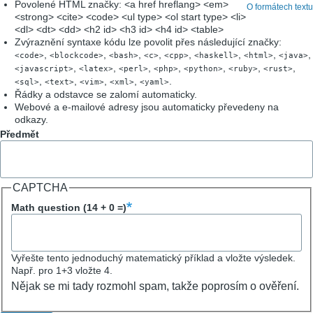
Povolené HTML značky: <a href hreflang> <em>
O formátech textu
<strong> <cite> <code> <ul type> <ol start type> <li>
<dl> <dt> <dd> <h2 id> <h3 id> <h4 id> <table>
Zvýraznění syntaxe kódu lze povolit přes následující značky:
,
,
,
,
,
,
,
,
<code>
<blockcode>
<bash>
<c>
<cpp>
<haskell>
<html>
<java>
,
,
,
,
,
,
,
<javascript>
<latex>
<perl>
<php>
<python>
<ruby>
<rust>
,
,
,
,
.
<sql>
<text>
<vim>
<xml>
<yaml>
Řádky a odstavce se zalomí automaticky.
Webové a e-mailové adresy jsou automaticky převedeny na
odkazy.
Předmět
CAPTCHA
Math question (14 + 0 =)
Vyřešte tento jednoduchý matematický příklad a vložte výsledek.
Např. pro 1+3 vložte 4.
Nějak se mi tady rozmohl spam, takže poprosím o ověření.