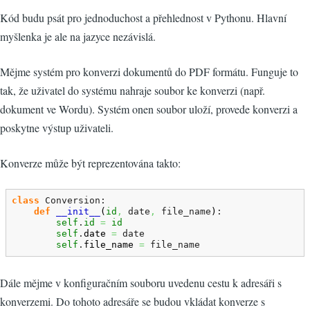
Kód budu psát pro jednoduchost a přehlednost v Pythonu. Hlavní
myšlenka je ale na jazyce nezávislá.
Mějme systém pro konverzi dokumentů do PDF formátu. Funguje to
tak, že uživatel do systému nahraje soubor ke konverzi (např.
dokument ve Wordu). Systém onen soubor uloží, provede konverzi a
poskytne výstup uživateli.
Konverze může být reprezentována takto:
class
 Conversion:

def
__init__
(
id
,
 date
,
 file_name
)
:

self
.
id
=
id
self
.
date
=
 date

self
.
file_name
=
 file_name
Dále mějme v konfiguračním souboru uvedenu cestu k adresáři s
konverzemi. Do tohoto adresáře se budou vkládat konverze s