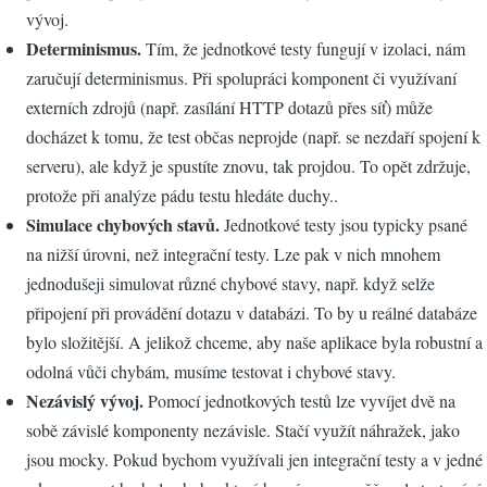
vývoj.
Determinismus.
Tím, že jednotkové testy fungují v izolaci, nám
zaručují determinismus. Při spolupráci komponent či využívaní
externích zdrojů (např. zasílání HTTP dotazů přes síť) může
docházet k tomu, že test občas neprojde (např. se nezdaří spojení k
serveru), ale když je spustíte znovu, tak projdou. To opět zdržuje,
protože při analýze pádu testu hledáte duchy..
Simulace chybových stavů.
Jednotkové testy jsou typicky psané
na nižší úrovni, než integrační testy. Lze pak v nich mnohem
jednodušeji simulovat různé chybové stavy, např. když selže
připojení při provádění dotazu v databázi. To by u reálné databáze
bylo složitější. A jelikož chceme, aby naše aplikace byla robustní a
odolná vůči chybám, musíme testovat i chybové stavy.
Nezávislý vývoj.
Pomocí jednotkových testů lze vyvíjet dvě na
sobě závislé komponenty nezávisle. Stačí využít náhražek, jako
jsou mocky. Pokud bychom využívali jen integrační testy a v jedné