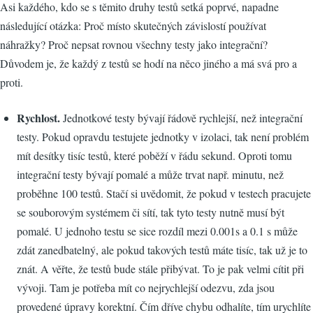
Asi každého, kdo se s těmito druhy testů setká poprvé, napadne
následující otázka: Proč místo skutečných závislostí používat
náhražky? Proč nepsat rovnou všechny testy jako integrační?
Důvodem je, že každý z testů se hodí na něco jiného a má svá pro a
proti.
Rychlost.
Jednotkové testy bývají řádově rychlejší, než integrační
testy. Pokud opravdu testujete jednotky v izolaci, tak není problém
mít desítky tisíc testů, které poběží v řádu sekund. Oproti tomu
integrační testy bývají pomalé a může trvat např. minutu, než
proběhne 100 testů. Stačí si uvědomit, že pokud v testech pracujete
se souborovým systémem či sítí, tak tyto testy nutně musí být
pomalé. U jednoho testu se sice rozdíl mezi 0.001s a 0.1 s může
zdát zanedbatelný, ale pokud takových testů máte tisíc, tak už je to
znát. A věřte, že testů bude stále přibývat. To je pak velmi cítit při
vývoji. Tam je potřeba mít co nejrychlejší odezvu, zda jsou
provedené úpravy korektní. Čím dříve chybu odhalíte, tím urychlíte