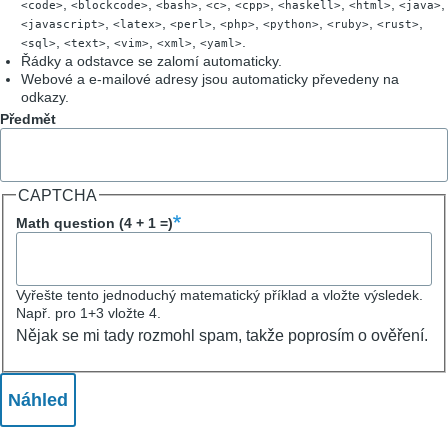
,
,
,
,
,
,
,
,
<code>
<blockcode>
<bash>
<c>
<cpp>
<haskell>
<html>
<java>
,
,
,
,
,
,
,
<javascript>
<latex>
<perl>
<php>
<python>
<ruby>
<rust>
,
,
,
,
.
<sql>
<text>
<vim>
<xml>
<yaml>
Řádky a odstavce se zalomí automaticky.
Webové a e-mailové adresy jsou automaticky převedeny na
odkazy.
Předmět
CAPTCHA
Math question (4 + 1 =)
Vyřešte tento jednoduchý matematický příklad a vložte výsledek.
Např. pro 1+3 vložte 4.
Nějak se mi tady rozmohl spam, takže poprosím o ověření.