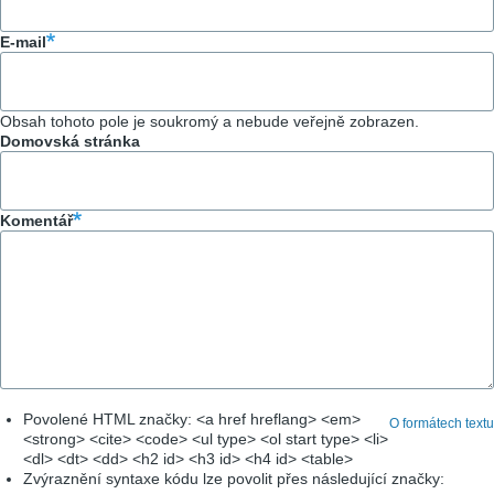
E-mail
Obsah tohoto pole je soukromý a nebude veřejně zobrazen.
Domovská stránka
Komentář
Povolené HTML značky: <a href hreflang> <em>
O formátech textu
<strong> <cite> <code> <ul type> <ol start type> <li>
<dl> <dt> <dd> <h2 id> <h3 id> <h4 id> <table>
Zvýraznění syntaxe kódu lze povolit přes následující značky: