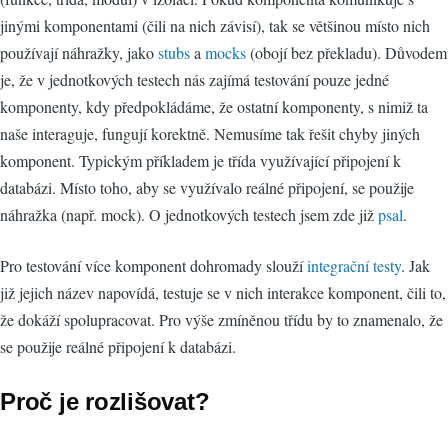
jinými komponentami (čili na nich závisí), tak se většinou místo nich
používají náhražky, jako
stubs
a
mocks
(obojí bez překladu). Důvodem
je, že v jednotkových testech nás zajímá testování pouze jedné
komponenty, kdy předpokládáme, že ostatní komponenty, s nimiž ta
naše interaguje, fungují korektně. Nemusíme tak řešit chyby jiných
komponent. Typickým příkladem je třída využívající připojení k
databázi. Místo toho, aby se využívalo reálné připojení, se použije
náhražka (např. mock). O jednotkových testech jsem zde již
psal
.
Pro testování více komponent dohromady slouží
integrační testy
. Jak
již jejich název napovídá, testuje se v nich interakce komponent, čili to,
že dokáží spolupracovat. Pro výše zmíněnou třídu by to znamenalo, že
se použije reálné připojení k databázi.
Proč je rozlišovat?