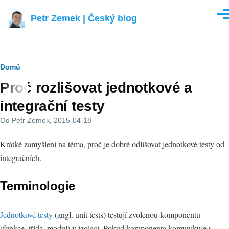
Přejít k hlavnímu obsahu
Petr Zemek | Český blog
Men
Drobečková
Domů
Proč rozlišovat jednotkové a
navigace
integrační testy
Od
Petr Zemek
, 2015-04-18
Krátké zamyšlení na téma, proč je dobré odlišovat jednotkové testy od
integračních.
Terminologie
Jednotkové testy
(angl. unit tests) testují zvolenou komponentu
(funkce, třída, modul) v izolaci. Pokud komponenta komunikuje s