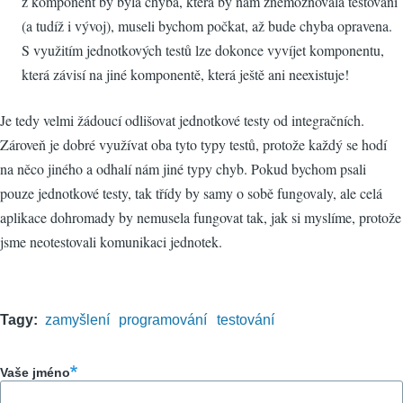
z komponent by byla chyba, která by nám znemožňovala testování
(a tudíž i vývoj), museli bychom počkat, až bude chyba opravena.
S využitím jednotkových testů lze dokonce vyvíjet komponentu,
která závisí na jiné komponentě, která ještě ani neexistuje!
Je tedy velmi žádoucí odlišovat jednotkové testy od integračních.
Zároveň je dobré využívat oba tyto typy testů, protože každý se hodí
na něco jiného a odhalí nám jiné typy chyb. Pokud bychom psali
pouze jednotkové testy, tak třídy by samy o sobě fungovaly, ale celá
aplikace dohromady by nemusela fungovat tak, jak si myslíme, protože
jsme neotestovali komunikaci jednotek.
Tagy
zamyšlení
programování
testování
Vaše jméno