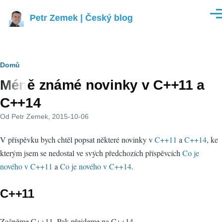
Přejít k hlavnímu obsahu
Petr Zemek | Český blog
Men
Drobečková
Domů
Méně známé novinky v C++11 a
navigace
C++14
Od
Petr Zemek
, 2015-10-06
V příspěvku bych chtěl popsat některé novinky v
C++11
a
C++14
, ke
kterým jsem se nedostal ve svých předchozích příspěvcích
Co je
nového v C++11
a
Co je nového v C++14
.
C++11
Začněme C++11. Pak přejdeme na C++14.