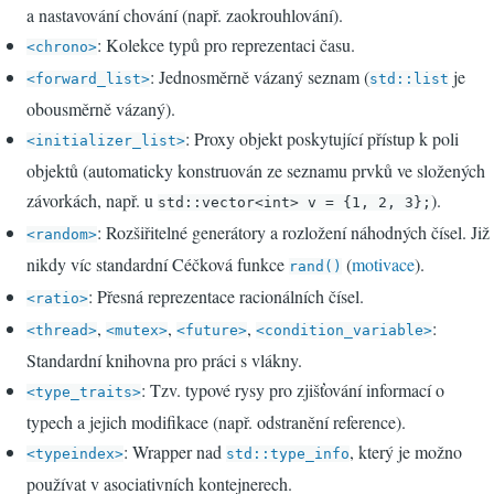
a nastavování chování (např. zaokrouhlování).
: Kolekce typů pro reprezentaci času.
<chrono>
: Jednosměrně vázaný seznam (
je
<forward_list>
std::list
obousměrně vázaný).
: Proxy objekt poskytující přístup k poli
<initializer_list>
objektů (automaticky konstruován ze seznamu prvků ve složených
závorkách, např. u
).
std::vector<int> v = {1, 2, 3};
: Rozšiřitelné generátory a rozložení náhodných čísel. Již
<random>
nikdy víc standardní Céčková funkce
(
motivace
).
rand()
: Přesná reprezentace racionálních čísel.
<ratio>
,
,
,
:
<thread>
<mutex>
<future>
<condition_variable>
Standardní knihovna pro práci s vlákny.
: Tzv. typové rysy pro zjišťování informací o
<type_traits>
typech a jejich modifikace (např. odstranění reference).
: Wrapper nad
, který je možno
<typeindex>
std::type_info
používat v asociativních kontejnerech.