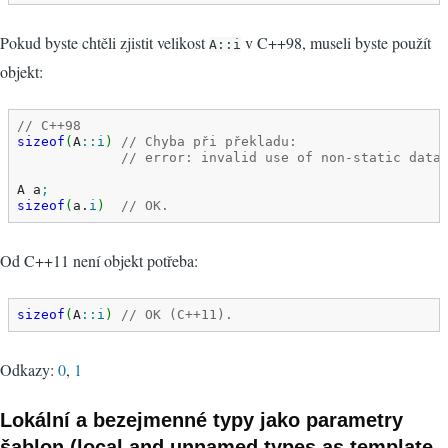
Pokud byste chtěli zjistit velikost
v C++98, museli byste použít
A::i
objekt:
// C++98
sizeof
(
A
::
i
)
// Chyba při překladu:
// error: invalid use of non-static data
A a
;
sizeof
(
a.
i
)
// OK.
Od C++11 není objekt potřeba:
sizeof
(
A
::
i
)
// OK (C++11).
Odkazy:
0
,
1
Lokální a bezejmenné typy jako parametry
šablon (local and unnamed types as template