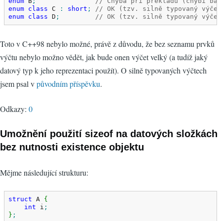
enum
 B
;
// Chyba při překladu (chybí bá
enum
class
 C 
:
short
;
// OK (tzv. silně typovaný výče
enum
class
 D
;
// OK (tzv. silně typovaný výče
Toto v C++98 nebylo možné, právě z důvodu, že bez seznamu prvků
výčtu nebylo možno vědět, jak bude onen výčet velký (a tudíž jaký
datový typ k jeho reprezentaci použít). O silně typovaných výčtech
jsem psal v
původním příspěvku
.
Odkazy:
0
Umožnění použití sizeof na datových složkách
bez nutnosti existence objektu
Mějme následující strukturu:
struct
 A 
{
int
 i
;
}
;