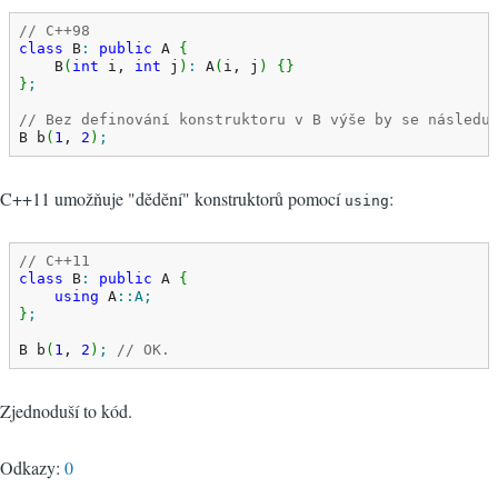
// C++98
class
 B
:
public
 A 
{
    B
(
int
 i, 
int
 j
)
:
 A
(
i, j
)
{
}
}
;
// Bez definování konstruktoru v B výše by se následu
B b
(
1
, 
2
)
;
C++11 umožňuje "dědění" konstruktorů pomocí
:
using
// C++11
class
 B
:
public
 A 
{
using
 A
::
A
;
}
;
B b
(
1
, 
2
)
;
// OK.
Zjednoduší to kód.
Odkazy:
0