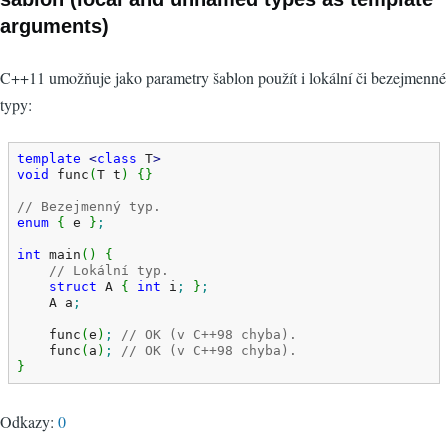
arguments)
C++11 umožňuje jako parametry šablon použít i lokální či bezejmenné
typy:
template
<
class
 T
>
void
 func
(
T t
)
{
}
// Bezejmenný typ.
enum
{
 e 
}
;
int
 main
(
)
{
// Lokální typ.
struct
 A 
{
int
 i
;
}
;
    A a
;
    func
(
e
)
;
// OK (v C++98 chyba).
    func
(
a
)
;
// OK (v C++98 chyba).
}
Odkazy:
0