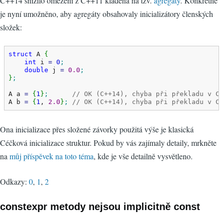
C++14 snížilo omezení z C++11 kladená na tzv.
agregáty
. Konkrétně
je nyní umožněno, aby agregáty obsahovaly inicializátory členských
složek:
struct
 A 
{
int
 i 
=
0
;
double
 j 
=
0.0
;
}
;
A a 
=
{
1
}
;
// OK (C++14), chyba při překladu v C
A b 
=
{
1
, 
2.0
}
;
// OK (C++14), chyba při překladu v C
Ona inicializace přes složené závorky použitá výše je klasická
Céčková inicializace struktur. Pokud by vás zajímaly detaily, mrkněte
na
můj příspěvek na toto téma
, kde je vše detailně vysvětleno.
Odkazy:
0
,
1
,
2
constexpr metody nejsou implicitně const