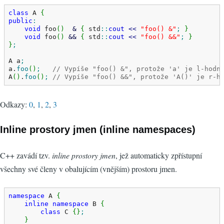
class
 A 
{
public
:
void
 foo
(
)
&
{
 std
::
cout
<<
"foo() &"
;
}
void
 foo
(
)
&&
{
 std
::
cout
<<
"foo() &&"
;
}
}
;
A a
;
a.
foo
(
)
;
// Vypíše "foo() &", protože 'a' je l-hodn
A
(
)
.
foo
(
)
;
// Vypíše "foo() &&", protože 'A()' je r-h
Odkazy:
0
,
1
,
2
,
3
Inline prostory jmen (inline namespaces)
C++ zavádí tzv.
inline prostory jmen
, jež automaticky zpřístupní
všechny své členy v obalujícím (vnějším) prostoru jmen.
namespace
 A 
{
inline
namespace
 B 
{
class
 C 
{
}
;
}