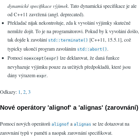
dynamické specifikace výjimek
. Tato dynamická specifikace je ale
od C++11 zavržená (angl. deprecated).
Překladač nijak nekontroluje, zda k vyvolání výjimky skutečně
nemůže dojít. To je na programátorovi. Pokud by k vyvolání došlo,
tak dojde k zavolání
[C++11, 15.5.1], což
std::terminate()
typicky ukončí program zavoláním
.
std::abort()
Pomocí
lze deklarovat, že daná funkce
noexcept(expr)
nevyhazuje výjimku pouze za určitých předpokladů, které jsou
dány výrazem
.
expr
Odkazy:
1
,
2
,
3
Nové operátory 'alignof' a 'alignas' (zarovnání)
Pomocí nových operátorů
a
se lze dotazovat na
alignof
alignas
zarovnání typů v paměti a naopak zarovnání specifikovat.