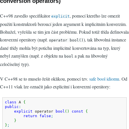
conversion operators)
C++98 zavedlo specifikátor
, pomocí kterého lze omezit
explicit
použití konstruktorů beroucí jeden argument k implicitním konverzím.
Bohužel, vyřešila se tím jen část problému. Pokud totiž třída definovala
konverzní operátory (např.
), tak libovolná instance
operator bool()
dané třídy mohla být potichu implicitně konvertována na typ, který
nebyl zamýšlen (např. z objektu na
a pak na libovolný
bool
celočíselný typ).
V C++98 se to muselo řešit oklikou, pomocí tzv.
safe bool idiomu
. Od
C++11 však lze označit jako explicitní i konverzní operátory:
class
 A 
{
public
:
explicit
 operator 
bool
(
)
const
{
return
false
;
}
}
;