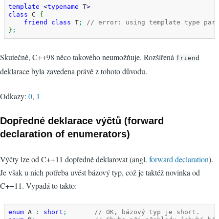
template
<
typename
 T
>
class
 C 
{
friend
class
 T
;
// error: using template type par
}
;
Skutečně, C++98 něco takového neumožňuje. Rozšířená
friend
deklarace byla zavedena právě z tohoto důvodu.
Odkazy:
0
,
1
Dopředné deklarace výčtů (forward
declaration of enumerators)
Výčty lze od C++11 dopředně deklarovat (angl.
forward declaration
).
Je však u nich potřeba uvést bázový typ, což je taktéž novinka od
C++11. Vypadá to takto:
enum
 A 
:
short
;
// OK, bázový typ je short.