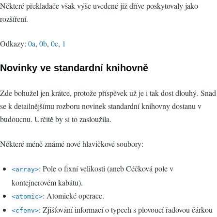
Některé překladače však výše uvedené již dříve poskytovaly jako
rozšíření.
Odkazy:
0a
,
0b
,
0c
,
1
Novinky ve standardní knihovně
Zde bohužel jen krátce, protože příspěvek už je i tak dost dlouhý. Snad
se k detailnějšímu rozboru novinek standardní knihovny dostanu v
budoucnu. Určitě by si to zasloužila.
Některé méně známé nové hlavičkové soubory:
: Pole o fixní velikosti (aneb Céčková pole v
<array>
kontejnerovém kabátu).
: Atomické operace.
<atomic>
: Zjišťování informací o typech s plovoucí řadovou čárkou
<cfenv>