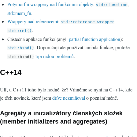
Polymorfní wrappery nad funkčními objekty
:
,
std::function
std::mem_fn
.
Wrappery nad referencemi
:
,
std::reference_wrapper
.
std::ref()
Částečná aplikace funkcí (angl.
partial function application
):
. Doporučuji ale používat lambda funkce, protože
std::bind()
trpí řadou problémů
.
std::bind()
C++14
Uff, u C++11 toho bylo hodně, že? Vrhněme se nyní na C++14, kde
je těch novinek, které jsem
dříve nezmiňoval
o poznání méně.
Agregáty a inicializátory členských složek
(member initializers and aggregates)