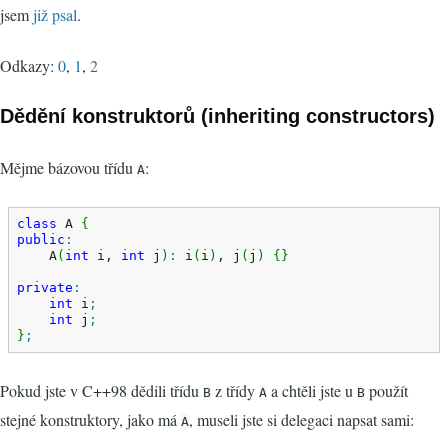
jsem
již psal
.
Odkazy:
0
,
1
,
2
Dědění konstruktorů (inheriting constructors)
Mějme bázovou třídu
:
A
class
 A 
{
public
:
    A
(
int
 i, 
int
 j
)
:
 i
(
i
)
, j
(
j
)
{
}
private
:
int
 i
;
int
 j
;
}
;
Pokud jste v C++98 dědili třídu
z třídy
a chtěli jste u
použít
B
A
B
stejné konstruktory, jako má
, museli jste si delegaci napsat sami:
A