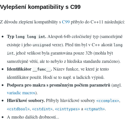
Vylepšení kompatibility s C99
Z důvodu zlepšení kompatibility s
C99
přibylo do C++11 následující:
Typ
.
Alespoň 64b celočíselný typ (samozřejmě
long long int
existuje i jeho
verze). Před tím byl v C++ akorát
unsigned
long
, jehož velikost byla garantována pouze 32b (mohla být
int
samozřejmě větší, ale to nebylo z hlediska standardu zaručeno).
Identifikátor
.
Název funkce, ve které je tento
__func__
identifikátor použit. Hodí se to např. u ladicích výpisů.
Podpora pro makra s proměnným počtem parametrů
(angl.
variadic macros
).
Hlavičkové soubory.
Přibyly hlavičkové soubory
,
<ccomplex>
,
,
a
.
<cstdbool>
<cstdint>
<cinttypes>
<ctgmath>
A mnoho dalších drobností...