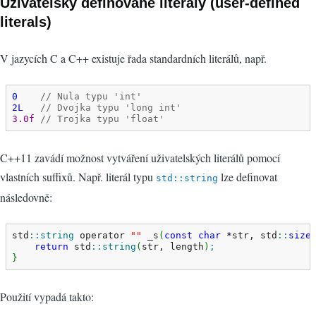
Uživatelsky definované literály (user-defined
literals)
V jazycích C a C++ existuje řada standardních literálů, např.
0
// Nula typu 'int'
2L
// Dvojka typu 'long int'
3.0f
// Trojka typu 'float'
C++11 zavádí možnost vytváření uživatelských literálů pomocí
vlastních suffixů. Např. literál typu
lze definovat
std::string
následovně:
std
::
string
 operator 
""
 _s
(
const
char
*
str, std
::
size
return
 std
::
string
(
str, length
)
;
}
Použití vypadá takto: