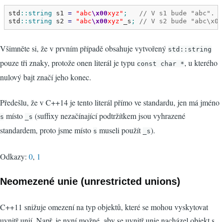
std
::
string
 s1 
=
"abc
\x00
xyz"
;
// V s1 bude "abc".
std
::
string
 s2 
=
"abc
\x00
xyz"
_s
;
// V s2 bude "abc\x0
Všimněte si, že v prvním případě obsahuje vytvořený
std::string
pouze tři znaky, protože onen literál je typu
, u kterého
const char *
nulový bajt značí jeho konec.
Předešlu, že v C++14 je tento literál přímo ve standardu, jen má jméno
místo
(suffixy nezačínající podtržítkem jsou vyhrazené
s
_s
standardem, proto jsme místo
museli použít
).
s
_s
Odkazy:
0
,
1
Neomezené unie (unrestricted unions)
C++11 snižuje omezení na typ objektů, které se mohou vyskytovat
uvnitř unií. Např. je nyní možné, aby se uvnitř unie nacházel objekt s