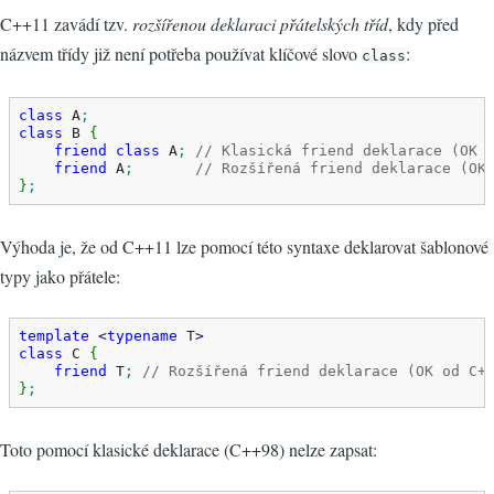
C++11 zavádí tzv.
rozšířenou deklaraci přátelských tříd
, kdy před
názvem třídy již není potřeba používat klíčové slovo
:
class
class
 A
;
class
 B 
{
friend
class
 A
;
// Klasická friend deklarace (OK 
friend
 A
;
// Rozšířená friend deklarace (OK
}
;
Výhoda je, že od C++11 lze pomocí této syntaxe deklarovat šablonové
typy jako přátele:
template
<
typename
 T
>
class
 C 
{
friend
 T
;
// Rozšířená friend deklarace (OK od C+
}
;
Toto pomocí klasické deklarace (C++98) nelze zapsat: