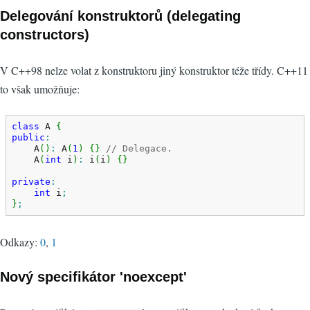
Delegování konstruktorů (delegating
constructors)
V C++98 nelze volat z konstruktoru jiný konstruktor téže třídy. C++11
to však umožňuje:
class
 A 
{
public
:
    A
(
)
:
 A
(
1
)
{
}
// Delegace.
    A
(
int
 i
)
:
 i
(
i
)
{
}
private
:
int
 i
;
}
;
Odkazy:
0
,
1
Nový specifikátor 'noexcept'