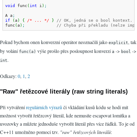
void
 func
(
int
 i
)
;
A a
;
if
(
a
)
{
/* ... */
}
// OK, jedná se o bool kontext.
func
(
a
)
;
// Chyba při překladu (nelze imp
Pokud bychom onen konverzní operátor neoznačili jako
, tak
explicit
by volání
výše prošlo přes posloupnost konverzí
->
->
func(a)
a
bool
.
int
Odkazy:
0
,
1
,
2
"Raw" řetězcové literály (raw string literals)
Při vytváření
regulárních výrazů
či vkládání kusů kódu se hodí mít
možnost vytvořit řetězcový literál, kde nemusíte escapovat lomítka a
uvozovky a můžete jednoduše vytvořit literál přes více řádků. To je od
C++11 umožněno pomocí tzv.
"raw" řetězcových literálů
: