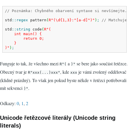
// Poznámka: Chybného obarvení syntaxe si nevšímejte.
std
::
regex
 pattern
(
R"(\d{1,3}:"[a-d]")"
)
;
// Matchuje
std
::
string
 code
(
R"(

    int main() {

        return 0;

    }

)"
)
;
Funguje to tak, že všechno mezi
a
se bere jako součást řetězce.
R"(
)"
Obecný tvar je
, kde
je vámi zvolený oddělovač
R"xxx(...)xxx"
xxx
(klidně prázdný). To však jen pokud byste někde v řetězci potřebovali
mít sekvenci
.
)"
Odkazy:
0
,
1
,
2
Unicode řetězcové literály (Unicode string
literals)