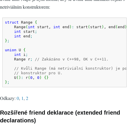
netriviálním konstruktorem:
struct
 Range 
{
    Range
(
int
 start, 
int
 end
)
:
 start
(
start
)
, end
(
end
)
int
 start
;
int
 end
;
}
;
union
 U 
{
int
 i
;
    Range r
;
// Zakázáno v C++98, OK v C++11.
// Kvůli Range (má netriviální konstruktor) je po
// konstruktor pro U.
    U
(
)
:
 r
(
0
, 
0
)
{
}
}
;
Odkazy:
0
,
1
,
2
Rozšířené friend deklarace (extended friend
declarations)