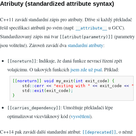
Atributy (standardized attribute syntax)
C++11 zavádí standardní zápis pro atributy. Dříve si každý překladač
řešil specifikaci atributů po svém (např.
u GCC).
__attribute__
Standardizovaný zápis má tvar
(parametry
[[atribut(parametry)]]
jsou volitelné). Zároveň zavádí dva
standardní atributy
:
: Indikuje, že daná funkce nevrací řízení zpět
[[noreturn]]
volajícímu. O takových funkcích
jsem zde už psal
. Příklad:
[
[
noreturn
]
]
void
 my_exit
(
int
 exit_code
)
{
    std
::
cerr
<<
"exiting with "
<<
 exit_code 
<<
"
    std
::
exit
(
exit_code
)
;
}
: Umožňuje překladači lépe
[[carries_dependency]]
optimalizovat vícevláknový kód (
vysvětlení
).
C++14 pak zavádí další standardní atribut:
, o němž
[[deprecated]]