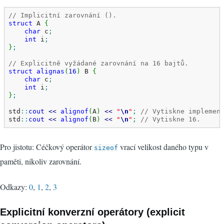
// Implicitní zarovnání ().
struct
 A 
{
char
 c
;
int
 i
;
}
;
// Explicitně vyžádané zarovnání na 16 bajtů.
struct
alignas
(
16
)
 B 
{
char
 c
;
int
 i
;
}
;
std
::
cout
<<
alignof
(
A
)
<<
"
\n
"
;
// Vytiskne implemen
std
::
cout
<<
alignof
(
B
)
<<
"
\n
"
;
// Vytiskne 16.
Pro jistotu: Céčkový operátor
vrací velikost daného typu v
sizeof
paměti, nikoliv zarovnání.
Odkazy:
0
,
1
,
2
,
3
Explicitní konverzní operátory (explicit