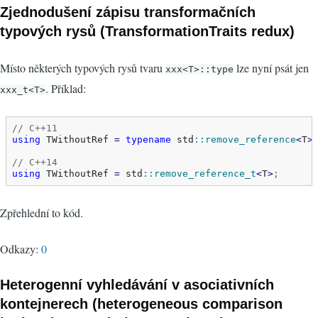
Zjednodušení zápisu transformačních
typových rysů (TransformationTraits redux)
Místo některých typových rysů tvaru
lze nyní psát jen
xxx<T>::type
. Příklad:
xxx_t<T>
// C++11
using
 TWithoutRef 
=
typename
 std
::
remove_reference
<
T
>
// C++14
using
 TWithoutRef 
=
 std
::
remove_reference_t
<
T
>
;
Zpřehlední to kód.
Odkazy:
0
Heterogenní vyhledávání v asociativních
kontejnerech (heterogeneous comparison