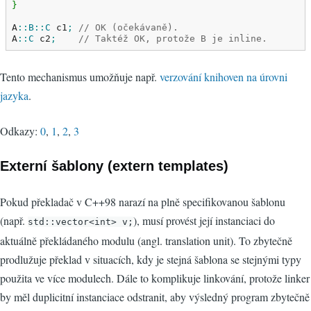
}
A
::
B
::
C
 c1
;
// OK (očekávaně).
A
::
C
 c2
;
// Taktéž OK, protože B je inline.
Tento mechanismus umožňuje např.
verzování knihoven na úrovni
jazyka
.
Odkazy:
0
,
1
,
2
,
3
Externí šablony (extern templates)
Pokud překladač v C++98 narazí na plně specifikovanou šablonu
(např.
), musí provést její instanciaci do
std::vector<int> v;
aktuálně překládaného modulu (angl. translation unit). To zbytečně
prodlužuje překlad v situacích, kdy je stejná šablona se stejnými typy
použita ve více modulech. Dále to komplikuje linkování, protože linker
by měl duplicitní instanciace odstranit, aby výsledný program zbytečně