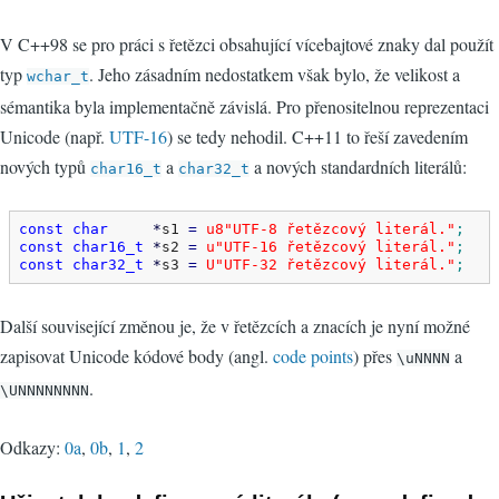
V C++98 se pro práci s řetězci obsahující vícebajtové znaky dal použít
typ
. Jeho zásadním nedostatkem však bylo, že velikost a
wchar_t
sémantika byla implementačně závislá. Pro přenositelnou reprezentaci
Unicode (např.
UTF-16
) se tedy nehodil. C++11 to řeší zavedením
nových typů
a
a nových standardních literálů:
char16_t
char32_t
const
char
*
s1 
=
u8
"UTF-8 řetězcový literál."
;
const
char16_t
*
s2 
=
u
"UTF-16 řetězcový literál."
;
const
char32_t
*
s3 
=
U
"UTF-32 řetězcový literál."
;
Další související změnou je, že v řetězcích a znacích je nyní možné
zapisovat Unicode kódové body (angl.
code points
) přes
a
\uNNNN
.
\UNNNNNNNN
Odkazy:
0a
,
0b
,
1
,
2