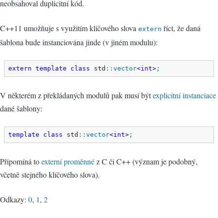
neobsahoval duplicitní kód.
C++11 umožňuje s využitím klíčového slova
říct, že daná
extern
šablona bude instanciována jinde (v jiném modulu):
extern
template
class
 std
::
vector
<
int
>
;
V některém z překládaných modulů pak musí být
explicitní instanciace
dané šablony:
template
class
 std
::
vector
<
int
>
;
Připomíná to
externí proměnné
z C či C++ (význam je podobný,
včetně stejného klíčového slova).
Odkazy:
0
,
1
,
2