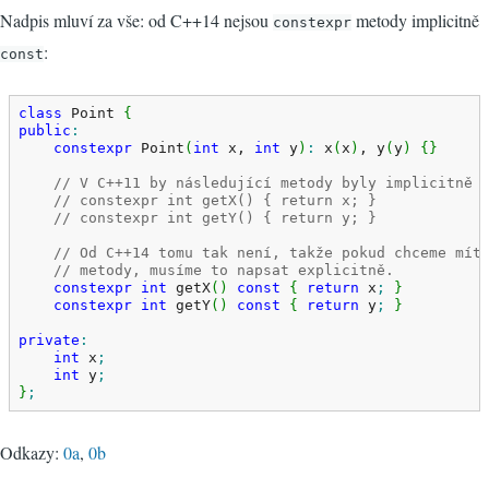
Nadpis mluví za vše: od C++14 nejsou
metody implicitně
constexpr
:
const
class
 Point 
{
public
:
constexpr
 Point
(
int
 x, 
int
 y
)
:
 x
(
x
)
, y
(
y
)
{
}
// V C++11 by následující metody byly implicitně 
// constexpr int getX() { return x; }
// constexpr int getY() { return y; }
// Od C++14 tomu tak není, takže pokud chceme mít
// metody, musíme to napsat explicitně.
constexpr
int
 getX
(
)
const
{
return
 x
;
}
constexpr
int
 getY
(
)
const
{
return
 y
;
}
private
:
int
 x
;
int
 y
;
}
;
Odkazy:
0a
,
0b