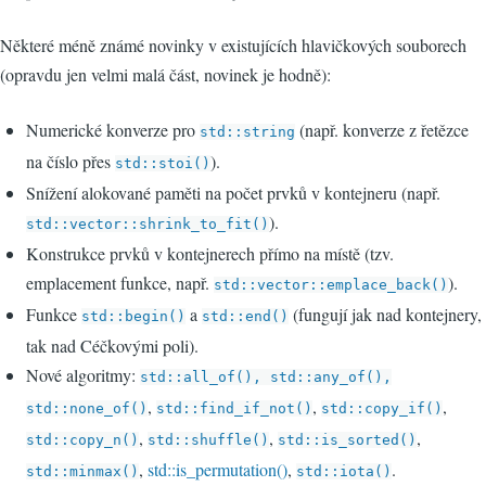
Některé méně známé novinky v existujících hlavičkových souborech
(opravdu jen velmi malá část, novinek je hodně):
Numerické konverze pro
(např. konverze z řetězce
std::string
na číslo přes
).
std::stoi()
Snížení alokované paměti na počet prvků v kontejneru (např.
).
std::vector::shrink_to_fit()
Konstrukce prvků v kontejnerech přímo na místě (tzv.
emplacement funkce, např.
).
std::vector::emplace_back()
Funkce
a
(fungují jak nad kontejnery,
std::begin()
std::end()
tak nad Céčkovými poli).
Nové algoritmy:
std::all_of(), std::any_of(),
,
,
,
std::none_of()
std::find_if_not()
std::copy_if()
,
,
,
std::copy_n()
std::shuffle()
std::is_sorted()
,
std::is_permutation()
,
.
std::minmax()
std::iota()