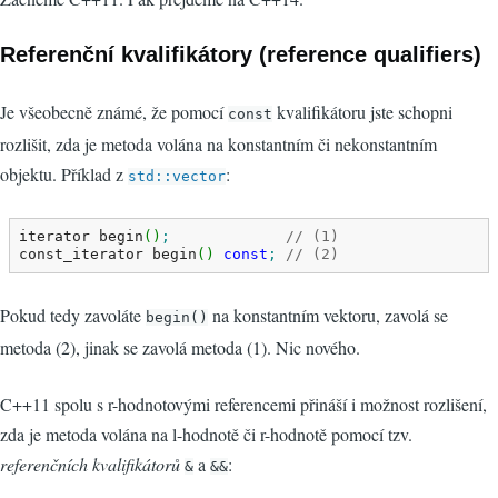
Referenční kvalifikátory (reference qualifiers)
Je všeobecně známé, že pomocí
kvalifikátoru jste schopni
const
rozlišit, zda je metoda volána na konstantním či nekonstantním
objektu. Příklad z
:
std::vector
iterator begin
(
)
;
// (1)
const_iterator begin
(
)
const
;
// (2)
Pokud tedy zavoláte
na konstantním vektoru, zavolá se
begin()
metoda (2), jinak se zavolá metoda (1). Nic nového.
C++11 spolu s r-hodnotovými referencemi přináší i možnost rozlišení,
zda je metoda volána na l-hodnotě či r-hodnotě pomocí tzv.
referenčních kvalifikátorů
a
:
&
&&