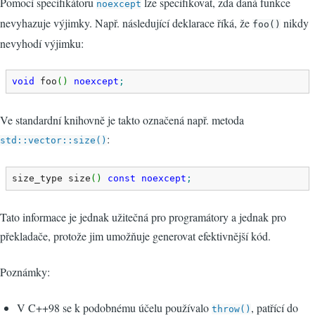
Pomocí specifikátoru
lze specifikovat, zda daná funkce
noexcept
nevyhazuje výjimky. Např. následující deklarace říká, že
nikdy
foo()
nevyhodí výjimku:
void
 foo
(
)
noexcept
;
Ve standardní knihovně je takto označená např. metoda
:
std::vector::size()
size_type size
(
)
const
noexcept
;
Tato informace je jednak užitečná pro programátory a jednak pro
překladače, protože jim umožňuje generovat efektivnější kód.
Poznámky:
V C++98 se k podobnému účelu používalo
, patřící do
throw()