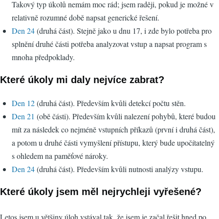
Takový typ úkolů nemám moc rád; jsem raději, pokud je možné v
relativně rozumné době napsat generické řešení.
Den 24
(druhá část). Stejně jako u dnu 17, i zde bylo potřeba pro
splnění druhé části potřeba analyzovat vstup a napsat program s
mnoha předpoklady.
Které úkoly mi daly nejvíce zabrat?
Den 12
(druhá část). Především kvůli detekcí počtu stěn.
Den 21
(obě části). Především kvůli nalezení pohybů, které budou
mít za následek co nejméně vstupních příkazů (první i druhá část),
a potom u druhé části vymyšlení přístupu, který bude upočítatelný
s ohledem na paměťové nároky.
Den 24
(druhá část). Především kvůli nutnosti analýzy vstupu.
Které úkoly jsem měl nejrychleji vyřešené?
Letos jsem u většiny úloh vstával tak, že jsem je začal řešit hned po