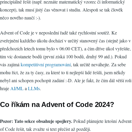
principiálně řešit (např. neznáte matematický vzorec či informatický
koncept), tak musí jistý čas věnovat i studiu. Alespoň se tak člověk
něco nového naučí :-).
Advent of Code je v neposlední řadě také rychlostní soutěž. Ke
zveřejnění každého úkolu dochází v určitý stanovený čas (stejně jako v
předchozích letech tomu bylo v 06:00 CET), a čím dříve úkol vyřešíte,
tím víc dostanete bodů (první získá 100 bodů, druhý 99 atd.). Pokud
vás zajímá
kompetitivní programování
, tak určitě neváhejte. Za sebe
mohu říct, že za ty časy, za které to ti nejlepší lidé řešili, jsem někdy
nebyl ani schopen pochopit zadání :-D. Ale je fakt, že čím dál větší roli
hraje
AI/ML
a
LLMs
.
Co říkám na Advent of Code 2024?
Pozor: Tato sekce obsahuje spojlery.
Pokud plánujete letošní Advent
of Code řešit, tak zvažte si text přečíst až později.