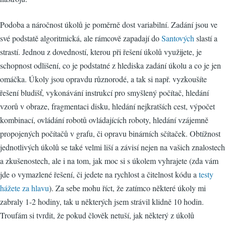
Podoba a náročnost úkolů je poměrně dost variabilní. Zadání jsou ve
své podstatě algoritmická, ale rámcově zapadají do
Santových
slastí a
strastí. Jednou z dovedností, kterou při řešení úkolů využijete, je
schopnost odlišení, co je podstatné z hlediska zadání úkolu a co je jen
omáčka. Úkoly jsou opravdu různorodé, a tak si např. vyzkoušíte
řešení bludišť, vykonávání instrukcí pro smyšlený počítač, hledání
vzorů v obraze, fragmentaci disku, hledání nejkratších cest, výpočet
kombinací, ovládání robotů ovládajících roboty, hledání vzájemně
propojených počítačů v grafu, či opravu binárních sčítaček. Obtížnost
jednotlivých úkolů se také velmi liší a závisí nejen na vašich znalostech
a zkušenostech, ale i na tom, jak moc si s úkolem vyhrajete (zda vám
jde o vymazlené řešení, či jedete na rychlost a čitelnost kódu a
testy
hážete za hlavu
). Za sebe mohu říct, že zatímco některé úkoly mi
zabraly 1-2 hodiny, tak u některých jsem strávil klidně 10 hodin.
Troufám si tvrdit, že pokud člověk netuší, jak některý z úkolů