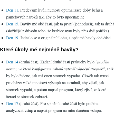
Den 11
. Především kvůli nutnosti optimalizace doby běhu a
paměťových nároků tak, aby to bylo upočítatelné.
Den 15
. Bavily mě obě části, jak ta první (jednodušší), tak ta druhá
(složitější z důvodu toho, že krabice nyní byly přes dvě políčka).
Den 19
. Jednalo se o originální úlohu, a opět mě bavily obě části.
Které úkoly mě nejméně bavily?
Den 14
(druhá část). Zadání druhé části prakticky bylo
"najděte
iteraci, ve které konfigurace robotů vytvoří vánoční stromek"
, aniž
by bylo řečeno, jak má onen stromek vypadat. Člověk tak musel
procházet velké množství výstupů na terminál, aby zjistil, jak
stromek vypadá, a potom napsal program, který zjistí, ve které
iteraci se stromek zobrazí.
Den 17
(druhá část). Pro splnění druhé části bylo potřeba
analyzovat vstup a napsat program na míru danému vstupu.