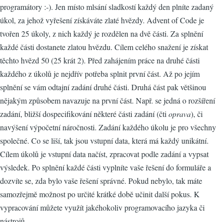
programátory :-). Jen místo mlsání sladkostí každý den plníte zadaný
úkol, za jehož vyřešení získáváte zlaté hvězdy. Advent of Code je
tvořen 25 úkoly, z nich každý je rozdělen na dvě části. Za splnění
každé části dostanete zlatou hvězdu. Cílem celého snažení je získat
těchto hvězd 50 (25 krát 2). Před zahájením práce na druhé části
každého z úkolů je nejdřív potřeba splnit první část. Až po jejím
splnění se vám odtajní zadání druhé části. Druhá část pak většinou
nějakým způsobem navazuje na první část. Např. se jedná o rozšíření
zadání, bližší dospecifikování některé části zadání (čti
oprava
), či
navýšení výpočetní náročnosti. Zadání každého úkolu je pro všechny
společné. Co se liší, tak jsou vstupní data, která má každý unikátní.
Cílem úkolů je vstupní data načíst, zpracovat podle zadání a vypsat
výsledek. Po splnění každé části vyplníte vaše řešení do formuláře a
dozvíte se, zda bylo vaše řešení správné. Pokud nebylo, tak máte
samozřejmě možnost po určité krátké době učinit další pokus. K
vypracování můžete využít jakéhokoliv programovacího jazyka či
nástrojů.