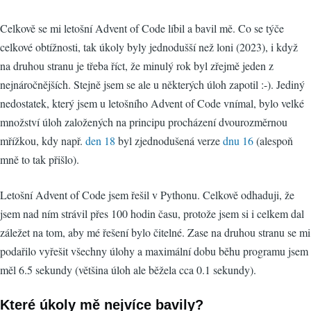
Celkově se mi letošní Advent of Code líbil a bavil mě. Co se týče
celkové obtížnosti, tak úkoly byly jednodušší než loni (2023), i když
na druhou stranu je třeba říct, že minulý rok byl zřejmě jeden z
nejnáročnějších. Stejně jsem se ale u některých úloh zapotil :-). Jediný
nedostatek, který jsem u letošního Advent of Code vnímal, bylo velké
množství úloh založených na principu procházení dvourozměrnou
mřížkou, kdy např.
den 18
byl zjednodušená verze
dnu 16
(alespoň
mně to tak přišlo).
Letošní Advent of Code jsem řešil v Pythonu. Celkově odhaduji, že
jsem nad ním strávil přes 100 hodin času, protože jsem si i celkem dal
záležet na tom, aby mé řešení bylo čitelné. Zase na druhou stranu se mi
podařilo vyřešit všechny úlohy a maximální dobu běhu programu jsem
měl 6.5 sekundy (většina úloh ale běžela cca 0.1 sekundy).
Které úkoly mě nejvíce bavily?