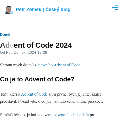
Přejít k hlavnímu obsahu
Petr Zemek | Český blog
Men
Drobečková
Domů
Advent of Code 2024
navigace
Od
Petr Zemek
, 2024-12-28
Shrnutí mých dojmů z
letošního Advent of Code
.
Co je to Advent of Code?
Těm, kteří o
Advent of Code
slyší prvně, bych jej chtěl krátce
představit. Pokud víte, o co jde, tak tuto sekci klidně přeskočte.
Stručně řečeno, jedná se o verzi
adventního kalendáře
pro