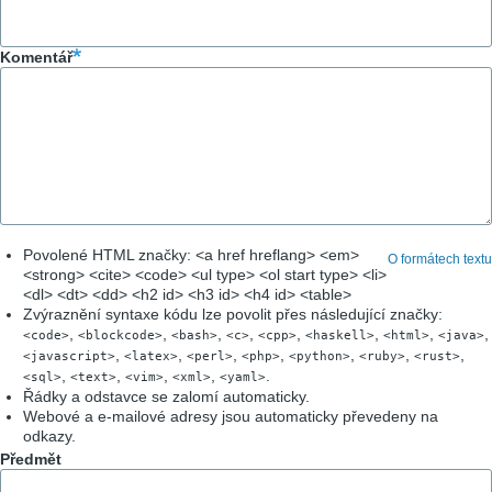
Komentář
Povolené HTML značky: <a href hreflang> <em>
O formátech textu
<strong> <cite> <code> <ul type> <ol start type> <li>
<dl> <dt> <dd> <h2 id> <h3 id> <h4 id> <table>
Zvýraznění syntaxe kódu lze povolit přes následující značky:
,
,
,
,
,
,
,
,
<code>
<blockcode>
<bash>
<c>
<cpp>
<haskell>
<html>
<java>
,
,
,
,
,
,
,
<javascript>
<latex>
<perl>
<php>
<python>
<ruby>
<rust>
,
,
,
,
.
<sql>
<text>
<vim>
<xml>
<yaml>
Řádky a odstavce se zalomí automaticky.
Webové a e-mailové adresy jsou automaticky převedeny na
odkazy.
Předmět