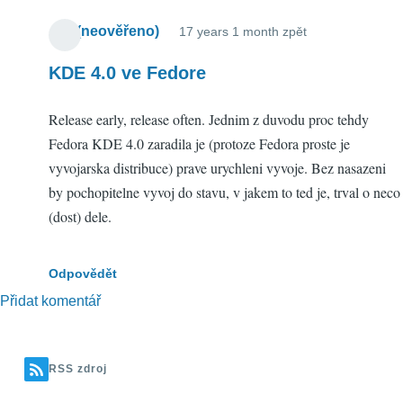
Afri (neověřeno)
17 years 1 month zpět
KDE 4.0 ve Fedore
Release early, release often. Jednim z duvodu proc tehdy
Fedora KDE 4.0 zaradila je (protoze Fedora proste je
vyvojarska distribuce) prave urychleni vyvoje. Bez nasazeni
by pochopitelne vyvoj do stavu, v jakem to ted je, trval o neco
(dost) dele.
Odpovědět
Přidat komentář
RSS zdroj