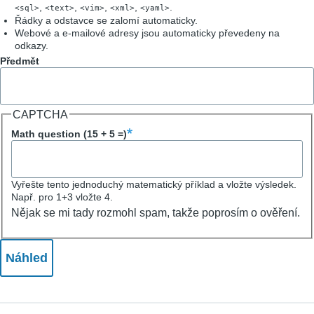
,
,
,
,
.
<sql>
<text>
<vim>
<xml>
<yaml>
Řádky a odstavce se zalomí automaticky.
Webové a e-mailové adresy jsou automaticky převedeny na
odkazy.
Předmět
CAPTCHA
Math question (15 + 5 =)
Vyřešte tento jednoduchý matematický příklad a vložte výsledek.
Např. pro 1+3 vložte 4.
Nějak se mi tady rozmohl spam, takže poprosím o ověření.