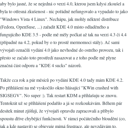
aby bylo jasné, že se nejedná o verzi 4.0, kterou jsem kdysi zkoušel a
byla to otřesná zkušenost - nic pořádně nefungovalo a vypadalo to jako
"Windows Vista 4 Linux". Nechápu, jak mohly některé distribuce
(Fedora, OpenSuse, ...) zařadit KDE 4.0 místo odladěného a
fungujícího KDE 3.5 - podle mě měly počkat až tak na verzi 4.3 či 4.4
(případně na 4.2, pokud by o to prostě mermomoci stály). Ač sami
vývojaři označili vydání 4.0 jako nevhodné do ostrého provozu, tak i
přesto se začalo toto prostředí nasazovat a z toho podle mě plyne
značná část odporu a "KDE 4 sucks" názorů.
Takže cca rok a pár měsíců po vydání KDE 4.0 tady mám KDE 4.2.
Po přihlášení na mě vyskočilo okno hlásající "KWin crashed with
SIGSEGV". No super :). Tak restart KDM a přihlašuju se znovu.
Tentokrát už se přihlášení podařilo a já se rozkoukávám. Během pár
desítek minut zjišťuji, že vývojaři opravdu zapracovali a přibylo
spoustu dříve chybějící funkčnosti. V rámci počátečního bloudění (co,
jak a kde nastavit) se objevuje mírná frustrace, ale nevzdávám to.