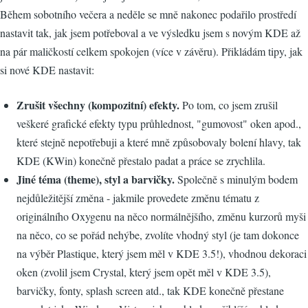
Během sobotního večera a neděle se mně nakonec podařilo prostředí
nastavit tak, jak jsem potřeboval a ve výsledku jsem s novým KDE až
na pár maličkostí celkem spokojen (více v závěru). Přikládám tipy, jak
si nové KDE nastavit:
Zrušit všechny (kompozitní) efekty.
Po tom, co jsem zrušil
veškeré grafické efekty typu průhlednost, "gumovost" oken apod.,
které stejně nepotřebuji a které mně způsobovaly bolení hlavy, tak
KDE (KWin) konečně přestalo padat a práce se zrychlila.
Jiné téma (theme), styl a barvičky.
Společně s minulým bodem
nejdůležitější změna - jakmile provedete změnu tématu z
originálního Oxygenu na něco normálnějšího, změnu kurzorů myši
na něco, co se pořád nehýbe, zvolíte vhodný styl (je tam dokonce
na výběr Plastique, který jsem měl v KDE 3.5!), vhodnou dekoraci
oken (zvolil jsem Crystal, který jsem opět měl v KDE 3.5),
barvičky, fonty, splash screen atd., tak KDE konečně přestane