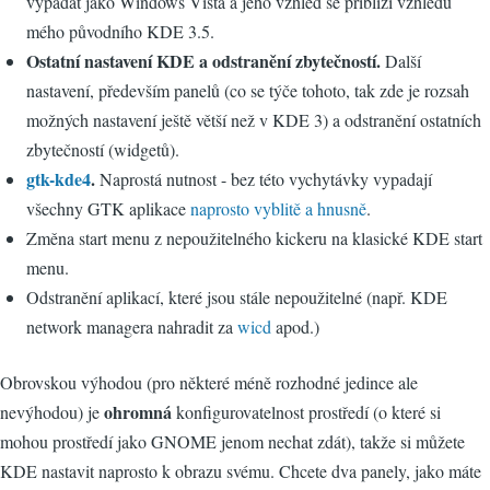
vypadat jako Windows Vista a jeho vzhled se přiblíží vzhledu
mého původního KDE 3.5.
Ostatní nastavení KDE a odstranění zbytečností.
Další
nastavení, především panelů (co se týče tohoto, tak zde je rozsah
možných nastavení ještě větší než v KDE 3) a odstranění ostatních
zbytečností (widgetů).
gtk-kde4
.
Naprostá nutnost - bez této vychytávky vypadají
všechny GTK aplikace
naprosto vyblitě a hnusně
.
Změna start menu z nepoužitelného kickeru na klasické KDE start
menu.
Odstranění aplikací, které jsou stále nepoužitelné (např. KDE
network managera nahradit za
wicd
apod.)
Obrovskou výhodou (pro některé méně rozhodné jedince ale
ohromná
nevýhodou) je
konfigurovatelnost prostředí (o které si
mohou prostředí jako GNOME jenom nechat zdát), takže si můžete
KDE nastavit naprosto k obrazu svému. Chcete dva panely, jako máte