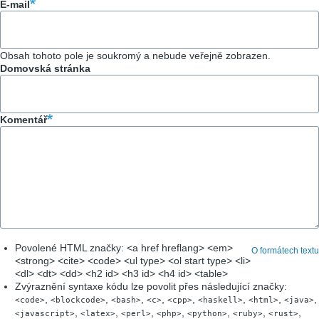
E-mail
Obsah tohoto pole je soukromý a nebude veřejně zobrazen.
Domovská stránka
Komentář
Povolené HTML značky: <a href hreflang> <em>
O formátech textu
<strong> <cite> <code> <ul type> <ol start type> <li>
<dl> <dt> <dd> <h2 id> <h3 id> <h4 id> <table>
Zvýraznění syntaxe kódu lze povolit přes následující značky:
,
,
,
,
,
,
,
,
<code>
<blockcode>
<bash>
<c>
<cpp>
<haskell>
<html>
<java>
,
,
,
,
,
,
,
<javascript>
<latex>
<perl>
<php>
<python>
<ruby>
<rust>