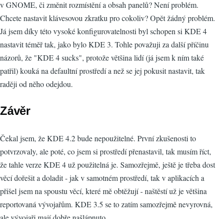
v GNOME, či změnit rozmístění a obsah panelů? Není problém.
Chcete nastavit klávesovou zkratku pro cokoliv? Opět žádný problém.
Já jsem díky této vysoké konfigurovatelnosti byl schopen si KDE 4
nastavit téměř tak, jako bylo KDE 3. Tohle považuji za další příčinu
názorů, že "KDE 4 sucks", protože většina lidí (já jsem k ním také
patřil) kouká na defaultní prostředí a než se jej pokusit nastavit, tak
raději od něho odejdou.
Závěr
Čekal jsem, že KDE 4.2 bude nepoužitelné. První zkušenosti to
potvrzovaly, ale poté, co jsem si prostředí přenastavil, tak musím říct,
že tahle verze KDE 4 už použitelná je. Samozřejmě, ještě je třeba dost
věcí dořešit a doladit - jak v samotném prostředí, tak v aplikacích a
přišel jsem na spoustu věcí, které mě obtěžují - naštěstí už je většina
reportovaná vývojařům. KDE 3.5 se to zatím samozřejmě nevyrovná,
ale vývojaři mají dobře našlápnuto.