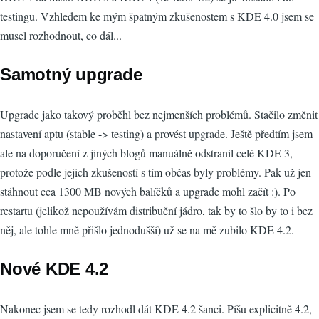
testingu. Vzhledem ke mým špatným zkušenostem s KDE 4.0 jsem se
musel rozhodnout, co dál...
Samotný upgrade
Upgrade jako takový proběhl bez nejmenších problémů. Stačilo změnit
nastavení aptu (stable -> testing) a provést upgrade. Ještě předtím jsem
ale na doporučení z jiných blogů manuálně odstranil celé KDE 3,
protože podle jejich zkušeností s tím občas byly problémy. Pak už jen
stáhnout cca 1300 MB nových balíčků a upgrade mohl začít :). Po
restartu (jelikož nepoužívám distribuční jádro, tak by to šlo by to i bez
něj, ale tohle mně přišlo jednodušší) už se na mě zubilo KDE 4.2.
Nové KDE 4.2
Nakonec jsem se tedy rozhodl dát KDE 4.2 šanci. Píšu explicitně 4.2,