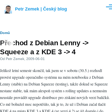
Přejít k hlavnímu obsahu
Petr Zemek | Český blog
Men
Drobečková
Domů
Přechod z Debian Lenny ->
navigace
Squeeze a z KDE 3 -> 4
Od
Petr Zemek
, 2009-06-01
Jelikož letní semestr skončil, tak jsem se v sobotu (30.5.) rozhodl
provést upgrade operačního systému na mém notebooku z Debian
Lenny (stable) na Debian Squeeze (testing), takže dokud se Squeeze
nestane stable, tak mám alespoň systém s rolling updates a nemusím
neustále provádět upgrade distribuce pro získání nových verzí balíčků.
Co mě bohužel moc nepotěšilo, tak je to, že už i Debian začal tlačit
KDE 4 na místo KDE 3 a KDE 4 (ve verzi 4.2) se již dostalo i do