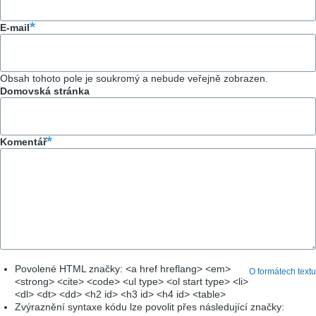
E-mail
Obsah tohoto pole je soukromý a nebude veřejně zobrazen.
Domovská stránka
Komentář
Povolené HTML značky: <a href hreflang> <em>
O formátech textu
<strong> <cite> <code> <ul type> <ol start type> <li>
<dl> <dt> <dd> <h2 id> <h3 id> <h4 id> <table>
Zvýraznění syntaxe kódu lze povolit přes následující značky: