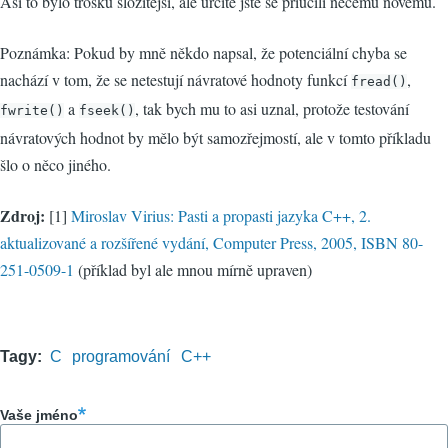
Asi to bylo trošku složitější, ale určitě jste se přiučili něčemu novému.
Poznámka: Pokud by mně někdo napsal, že potenciální chyba se
nachází v tom, že se netestují návratové hodnoty funkcí
,
fread()
a
, tak bych mu to asi uznal, protože testování
fwrite()
fseek()
návratových hodnot by mělo být samozřejmostí, ale v tomto příkladu
šlo o něco jiného.
Zdroj:
[1]
Miroslav Virius: Pasti a propasti jazyka C++, 2.
aktualizované a rozšířené vydání, Computer Press, 2005, ISBN 80-
251-0509-1
(příklad byl ale mnou mírně upraven)
Tagy
C
programování
C++
Vaše jméno