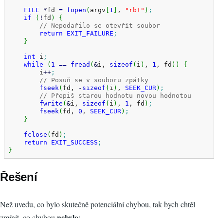
FILE
*
fd 
=
fopen
(
argv
[
1
]
, 
"rb+"
)
;
if
(
!
fd
)
{
// Nepodařilo se otevřít soubor
return
EXIT_FAILURE
;
}
int
 i
;
while
(
1
==
fread
(
&
i, 
sizeof
(
i
)
, 
1
, fd
)
)
{
        i
++
;
// Posuň se v souboru zpátky
fseek
(
fd, 
-
sizeof
(
i
)
, 
SEEK_CUR
)
;
// Přepiš starou hodnotu novou hodnotou
fwrite
(
&
i, 
sizeof
(
i
)
, 
1
, fd
)
;
fseek
(
fd, 
0
, 
SEEK_CUR
)
;
}
fclose
(
fd
)
;
return
EXIT_SUCCESS
;
}
Řešení
Než uvedu, co bylo skutečně potenciální chybou, tak bych chtěl
nebylo
zmínít, co chybou
: