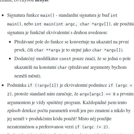
Signatura funkce
- standardní signatura je buď
main()
int
, nebo
, ale použitá
main()
int main(int argc, char *argv[])
signatura je funkčně ekvivalentní s druhou uvedenou:
Předávané pole do funkce se konvertuje na ukazatel na první
prvek, čili
je to stejné jako
).
char **argv
char *argv[]
Dodatečný modifikátor
pouze značí, že se jedná o pole
const
ukazatelů na konstatní
(předávané argumenty bychom
char
neměli měnit).
Podmínka
je ekvivalentní podmínce
if (!argv[1])
if (argc <
, protože standard nám zaručuje, že
a prvním
2)
argv[argc] == 0
argumentem je vždy spuštěný program. Každopádně jsem tento
způsob detekce počtu parametrů uvedl jen pro zmatení a nikdo by
jej neměl v produkčním kódu použít! Místo něj použijte
nezatemněnou a preferovanou verzi
.
if (argc != 2)