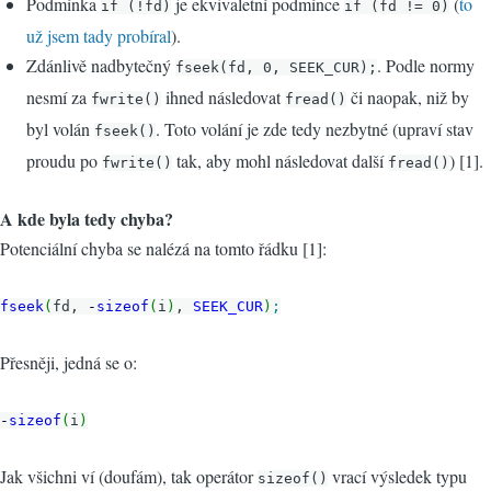
Podmínka
je ekvivaletní podmínce
(
to
if (!fd)
if (fd != 0)
už jsem tady probíral
).
Zdánlivě nadbytečný
. Podle normy
fseek(fd, 0, SEEK_CUR);
nesmí za
ihned následovat
či naopak, niž by
fwrite()
fread()
byl volán
. Toto volání je zde tedy nezbytné (upraví stav
fseek()
proudu po
tak, aby mohl následovat další
) [1].
fwrite()
fread()
A kde byla tedy chyba?
Potenciální chyba se nalézá na tomto řádku [1]:
fseek
(
fd,
-
sizeof
(
i
)
,
SEEK_CUR
)
;
Přesněji, jedná se o:
-
sizeof
(
i
)
Jak všichni ví (doufám), tak operátor
vrací výsledek typu
sizeof()