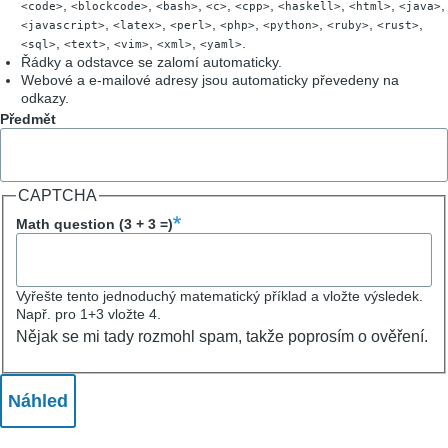
,
,
,
,
,
,
,
,
<code>
<blockcode>
<bash>
<c>
<cpp>
<haskell>
<html>
<java>
,
,
,
,
,
,
,
<javascript>
<latex>
<perl>
<php>
<python>
<ruby>
<rust>
,
,
,
,
.
<sql>
<text>
<vim>
<xml>
<yaml>
Řádky a odstavce se zalomí automaticky.
Webové a e-mailové adresy jsou automaticky převedeny na
odkazy.
Předmět
CAPTCHA
Math question (3 + 3 =)
Vyřešte tento jednoduchý matematický příklad a vložte výsledek.
Např. pro 1+3 vložte 4.
Nějak se mi tady rozmohl spam, takže poprosím o ověření.