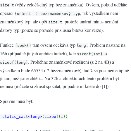
(vždy celočíselný typ bez znaménka). Ovšem, pokud uděláte
size_t
operaci
, tak výsledkem není
(unární -) bezznaménkový typ
znaménkový typ, ale opět
, protože unární minus nemění
size_t
datový typ (pouze se provede příslušná bitová konverze).
Funkce
tam ovšem očekává typ
Problém nastane na
fseek()
long.
16b (případně jiných architekturách), kde
sizeof(int) <
. Proběhne znaménkové rozšíření (z 2 na 4B) a
sizeof(long)
výsledkem bude 65534 (-2 bezznaménkově), tudíž se posuneme úplně
jinam, než jsme chtěli... Na 32b architekturách tento problém být
nemusí (můžete si zkusit spočítat, případně mrkněte do [1]).
Správné musí být:
-
static_cast
<
long
>
(
sizeof
(
i
)
)