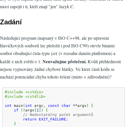
moct zapojit i ti, kteří znají "jen" Jazyk C.
Zadání
Následující program (napsaný v ISO C++98, ale po upravení
hlavičkových souborů lze přeložit i pod ISO C99) otevře binární
soubor obsahující čísla typu
(v rozsahu daném platformou) a
int
Neuvažujme přetečení.
každé z nich zvětší o 1.
Kvůli přehlednosti
nejsou vypisovány žádné chybové hlášky. Ve které části kódu se
nachází potenciální chyba tohoto řešení (místo + zdůvodnění)?
#include <cstdio>
#include <cstdlib>
int
 main
(
int
 argc, 
const
char
**
argv
)
{
if
(
!
argv
[
1
]
)
{
// Nedostatečný počet argumentů
return
EXIT_FAILURE
;
}