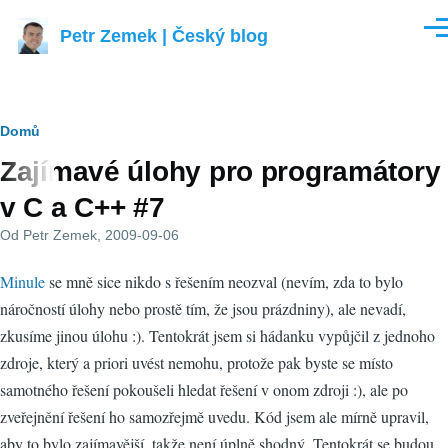
Přejít k hlavnímu obsahu
Petr Zemek | Český blog
Men
Drobečková
Domů
Zajímavé úlohy pro programátory
navigace
v C a C++ #7
Od
Petr Zemek
, 2009-09-06
Minule
se mně sice nikdo s řešením neozval (nevím, zda to bylo
náročností úlohy nebo prostě tím, že jsou prázdniny), ale nevadí,
zkusíme jinou úlohu :). Tentokrát jsem si hádanku vypůjčil z jednoho
zdroje, který a priori uvést nemohu, protože pak byste se místo
samotného řešení pokoušeli hledat řešení v onom zdroji :), ale po
zveřejnění řešení ho samozřejmě uvedu. Kód jsem ale mírně upravil,
aby to bylo zajímavější, takže není úplně shodný. Tentokrát se budou