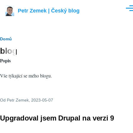
Přejít k hlavnímu obsahu
Petr Zemek | Český blog
Men
Drobečková
Domů
blog
navigace
Popis
Vše týkající se mého blogu.
Od
Petr Zemek
, 2023-05-07
Upgradoval jsem Drupal na verzi 9