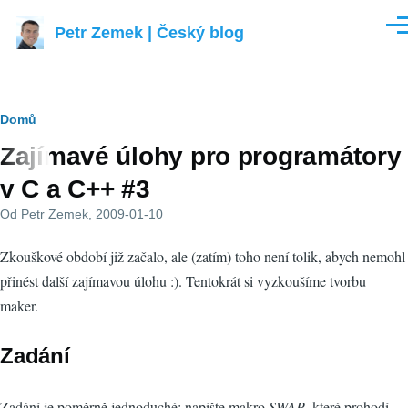
Přejít k hlavnímu obsahu
Petr Zemek | Český blog
Men
Drobečková
Domů
Zajímavé úlohy pro programátory
navigace
v C a C++ #3
Od
Petr Zemek
, 2009-01-10
Zkouškové období již začalo, ale (zatím) toho není tolik, abych nemohl
přinést další zajímavou úlohu :). Tentokrát si vyzkoušíme tvorbu
maker.
Zadání
Zadání je poměrně jednoduché: napište makro
SWAP
, které prohodí