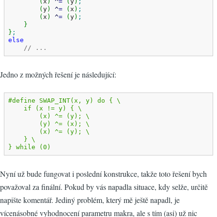
(
x
)
^
=
(
y
)
;
(
y
)
^
=
(
x
)
;
(
x
)
^
=
(
y
)
;
}
}
;
else
// ...
Jedno z možných řešení je následující:
#define SWAP_INT(x, y) do { \

    if (x != y) { \

        (x) ^= (y); \

        (y) ^= (x); \

        (x) ^= (y); \

    } \

} while (0)
Nyní už bude fungovat i poslední konstrukce, takže toto řešení bych
považoval za finální. Pokud by vás napadla situace, kdy selže, určitě
napište komentář. Jediný problém, který mě ještě napadl, je
vícenásobné vyhodnocení parametru makra, ale s tím (asi) už nic