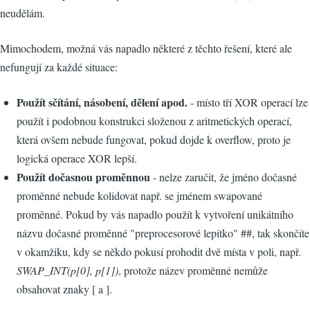
neudělám.
Mimochodem, možná vás napadlo některé z těchto řešení, které ale
nefungují za každé situace:
Použít sčítání, násobení, dělení apod.
- místo tří XOR operací lze
použít i podobnou konstrukci složenou z aritmetických operací,
která ovšem nebude fungovat, pokud dojde k overflow, proto je
logická operace XOR lepší.
Použít dočasnou proměnnou
- nelze zaručit, že jméno dočasné
proměnné nebude kolidovat např. se jménem swapované
proměnné. Pokud by vás napadlo použít k vytvoření unikátního
názvu dočasné proměnné "preprocesorové lepítko" ##, tak skončíte
v okamžiku, kdy se někdo pokusí prohodit dvě místa v poli, např.
SWAP_INT(p[0], p[1])
, protože název proměnné nemůže
obsahovat znaky [ a ].