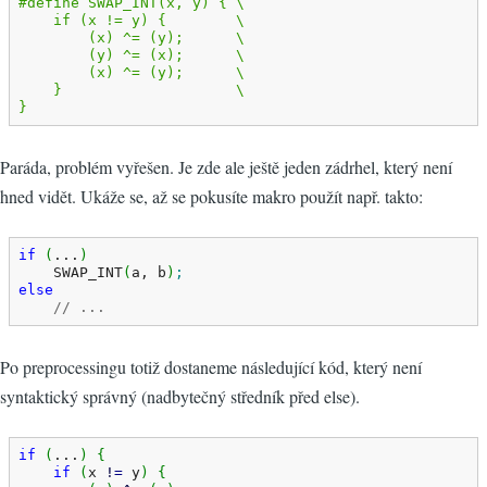
#define SWAP_INT(x, y) { \

    if (x != y) {        \

        (x) ^= (y);      \

        (y) ^= (x);      \

        (x) ^= (y);      \

    }                    \

}
Paráda, problém vyřešen. Je zde ale ještě jeden zádrhel, který není
hned vidět. Ukáže se, až se pokusíte makro použít např. takto:
if
(
...
)
    SWAP_INT
(
a, b
)
;
else
// ...
Po preprocessingu totiž dostaneme následující kód, který není
syntaktický správný (nadbytečný středník před else).
if
(
...
)
{
if
(
x 
!
=
 y
)
{