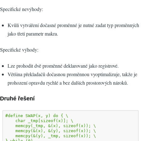
Specifické nevýhody:
Kvůli vytváření dočasné proměnné je nutné zadat typ proměnných
jako třetí parametr makra.
Specifické výhody:
Lze prohodit dvě proměnné deklarované jako registrové.
Většina překladačů dočasnou proměnnou vyoptimalizuje, takže je
prohození opravdu rychlé a bez dalších prostorových nároků.
Druhé řešení
#define SWAP(x, y) do { \

    char _tmp[sizeof(x)]; \

    memcpy(_tmp, &(x), sizeof(x)); \

    memcpy(&(x), &(y), sizeof(x)); \

    memcpy(&(y), _tmp, sizeof(x)); \

} while (0)