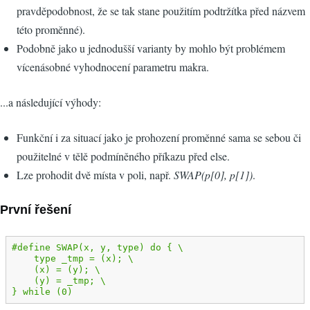
pravděpodobnost, že se tak stane použitím podtržítka před názvem
této proměnné).
Podobně jako u jednodušší varianty by mohlo být problémem
vícenásobné vyhodnocení parametru makra.
...a následující výhody:
Funkční i za situací jako je prohození proměnné sama se sebou či
použitelné v tělě podmíněného příkazu před else.
Lze prohodit dvě místa v poli, např.
SWAP(p[0], p[1])
.
První řešení
#define SWAP(x, y, type) do { \

    type _tmp = (x); \

    (x) = (y); \

    (y) = _tmp; \

} while (0)