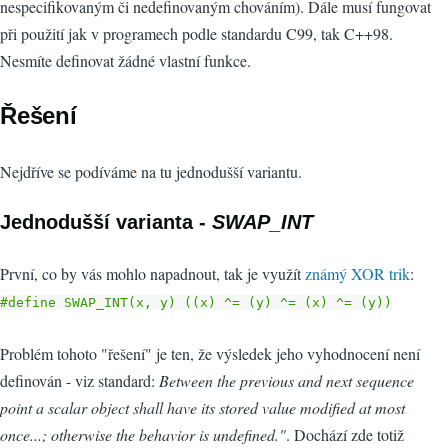
nespecifikovaným či nedefinovaným chováním). Dále musí fungovat
při použití jak v programech podle standardu C99, tak C++98.
Nesmíte definovat žádné vlastní funkce.
Řešení
Nejdříve se podíváme na tu jednodušší variantu.
Jednodušší varianta -
SWAP_INT
První, co by vás mohlo napadnout, tak je využít
známý XOR trik
:
#define SWAP_INT(x, y) ((x) ^= (y) ^= (x) ^= (y))
Problém tohoto "řešení" je ten, že výsledek jeho vyhodnocení není
definován - viz standard:
Between the previous and next sequence
point a scalar object shall have its stored value modified at most
once...; otherwise the behavior is undefined."
. Dochází zde totiž