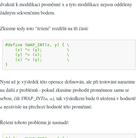
dvakrát k modifikaci proměnné x a tyto modifikace nejsou odděleny
žádným sekvenčním bodem.
Zkusme tedy toto "řešení" rozdělit na tři části:
#define SWAP_INT(x, y) { \

    (x) ^= (y);          \

    (y) ^= (x);          \

    (x) ^= (y);          \

}
Nyní už je výsledek této operace definován, ale při testování narazíme
na další z problémů - pokud zkusíme prohodit proměnnou samu se
sebou, čili
SWAP_INT(a, a)
, tak výsledkem bude 0 uložená v hodnotě
a
nezávisle na přechozí hodnotě této proměnné.
Řešení tohoto problému je nasnadě: