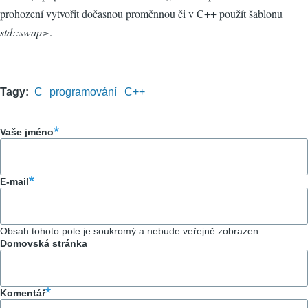
prohození vytvořit dočasnou proměnnou či v C++ použít šablonu
std::swap>
.
Tagy
C
programování
C++
Vaše jméno
E-mail
Obsah tohoto pole je soukromý a nebude veřejně zobrazen.
Domovská stránka
Komentář