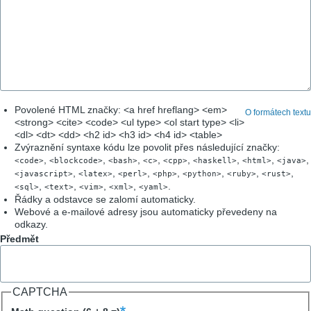
Povolené HTML značky: <a href hreflang> <em>
O formátech textu
<strong> <cite> <code> <ul type> <ol start type> <li>
<dl> <dt> <dd> <h2 id> <h3 id> <h4 id> <table>
Zvýraznění syntaxe kódu lze povolit přes následující značky:
,
,
,
,
,
,
,
,
<code>
<blockcode>
<bash>
<c>
<cpp>
<haskell>
<html>
<java>
,
,
,
,
,
,
,
<javascript>
<latex>
<perl>
<php>
<python>
<ruby>
<rust>
,
,
,
,
.
<sql>
<text>
<vim>
<xml>
<yaml>
Řádky a odstavce se zalomí automaticky.
Webové a e-mailové adresy jsou automaticky převedeny na
odkazy.
Předmět
CAPTCHA