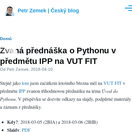
Přejít k hlavnímu obsahu
Petr Zemek | Český blog
Men
Drobečková
Domů
Zvaná přednáška o Pythonu v
navigace
předmětu IPP na VUT FIT
Od
Petr Zemek
, 2018-04-10
Stejně jako
loni
jsem začátkem letošního března měl na
VUT FIT
v
předmětu
IPP
zvanou tříhodinovou přednášku na téma
Úvod do
Pythonu
. V příspěvku se dozvíte odkazy na slajdy, podpůrné materiály
a záznam z přednášky.
Kdy?
: 2018-03-05 (2BIA) a 2018-03-06 (2BIB)
Slajdy
:
PDF