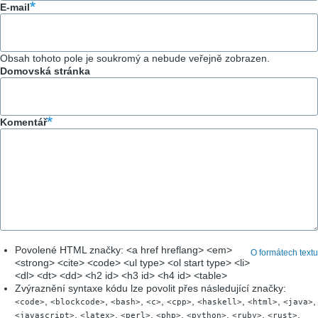
E-mail
Obsah tohoto pole je soukromý a nebude veřejně zobrazen.
Domovská stránka
Komentář
Povolené HTML značky: <a href hreflang> <em>
O formátech textu
<strong> <cite> <code> <ul type> <ol start type> <li>
<dl> <dt> <dd> <h2 id> <h3 id> <h4 id> <table>
Zvýraznění syntaxe kódu lze povolit přes následující značky:
,
,
,
,
,
,
,
,
<code>
<blockcode>
<bash>
<c>
<cpp>
<haskell>
<html>
<java>
,
,
,
,
,
,
,
<javascript>
<latex>
<perl>
<php>
<python>
<ruby>
<rust>