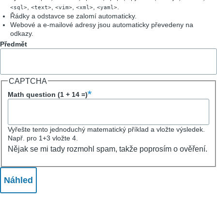
,
,
,
,
.
<sql>
<text>
<vim>
<xml>
<yaml>
Řádky a odstavce se zalomí automaticky.
Webové a e-mailové adresy jsou automaticky převedeny na
odkazy.
Předmět
CAPTCHA
Math question (1 + 14 =)
Vyřešte tento jednoduchý matematický příklad a vložte výsledek.
Např. pro 1+3 vložte 4.
Nějak se mi tady rozmohl spam, takže poprosím o ověření.