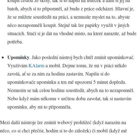
koupit cestou ze školy, tak si to napíši na lísteček a dám si jej na
batoh, abych si to připomněl, až budu z práce odcházet. Hlavní je,
že se můžete soustředit na práci, a nemusíte myslet na to, abyste
něco nezapomněli koupit. Stejně tak lze papírky využít v jiných
situacích. Stačí si je dát na vhodné místo, na které narazíte, až bude
potřeba.
Upomínky
. Jako poslední nástroj bych chtěl zmínit upomínkovač.
Využívám
KAlarm
a mobil. Dejme tomu, že mi v práci někdo
zavolá, ať se za ním za hodinu zastavím. Napíšu si do
upomínkovače upomínku a ten mě upozorní 5 minut dopředu.
Nemusím se tak celou hodinu soustředit, abych na to nezapomněl.
Nebo když mám někomu v určitou dobu zavolat, tak si nastavím
upomínku, aby mi to připomněla.
Mezi další nástroje lze zmínit webový prohlížeč (když narazím na
něco, co si chci přečíst, hodím si to do záložek) či mobil (když mě