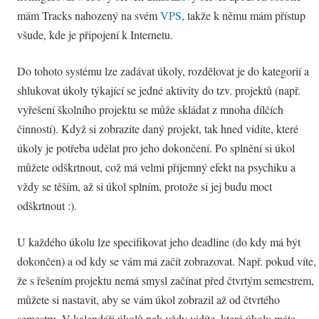
mám Tracks nahozený na svém
VPS
, takže k němu mám přístup
všude, kde je připojení k Internetu.
Do tohoto systému lze zadávat úkoly, rozdělovat je do kategorií a
shlukovat úkoly týkající se jedné aktivity do tzv. projektů (např.
vyřešení školního projektu se může skládat z mnoha dílčích
činností). Když si zobrazíte daný projekt, tak hned vidíte, které
úkoly je potřeba udělat pro jeho dokončení. Po splnění si úkol
můžete odškrtnout, což má velmi příjemný efekt na psychiku a
vždy se těším, až si úkol splním, protože si jej budu moct
odškrtnout :).
U každého úkolu lze specifikovat jeho deadline (do kdy má být
dokončen) a od kdy se vám má začít zobrazovat. Např. pokud víte,
že s řešením projektu nemá smysl začínat před čtvrtým semestrem,
můžete si nastavit, aby se vám úkol zobrazil až od čtvrtého
semestru. V kalendáři úkolů pak vždy vidíte, které úkoly máte