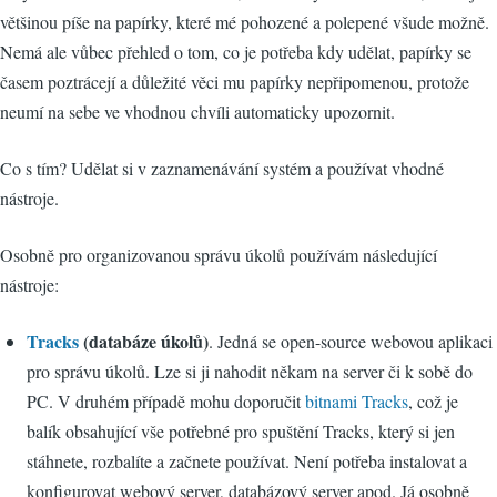
většinou píše na papírky, které mé pohozené a polepené všude možně.
Nemá ale vůbec přehled o tom, co je potřeba kdy udělat, papírky se
časem poztrácejí a důležité věci mu papírky nepřipomenou, protože
neumí na sebe ve vhodnou chvíli automaticky upozornit.
Co s tím? Udělat si v zaznamenávání systém a používat vhodné
nástroje.
Osobně pro organizovanou správu úkolů používám následující
nástroje:
Tracks
(databáze úkolů)
. Jedná se open-source webovou aplikaci
pro správu úkolů. Lze si ji nahodit někam na server či k sobě do
PC. V druhém případě mohu doporučit
bitnami Tracks
, což je
balík obsahující vše potřebné pro spuštění Tracks, který si jen
stáhnete, rozbalíte a začnete používat. Není potřeba instalovat a
konfigurovat webový server, databázový server apod. Já osobně