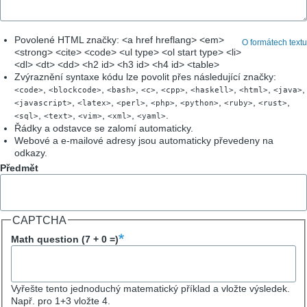
Povolené HTML značky: <a href hreflang> <em>
O formátech textu
<strong> <cite> <code> <ul type> <ol start type> <li>
<dl> <dt> <dd> <h2 id> <h3 id> <h4 id> <table>
Zvýraznění syntaxe kódu lze povolit přes následující značky:
,
,
,
,
,
,
,
,
<code>
<blockcode>
<bash>
<c>
<cpp>
<haskell>
<html>
<java>
,
,
,
,
,
,
,
<javascript>
<latex>
<perl>
<php>
<python>
<ruby>
<rust>
,
,
,
,
.
<sql>
<text>
<vim>
<xml>
<yaml>
Řádky a odstavce se zalomí automaticky.
Webové a e-mailové adresy jsou automaticky převedeny na
odkazy.
Předmět
CAPTCHA
Math question (7 + 0 =)
Vyřešte tento jednoduchý matematický příklad a vložte výsledek.
Např. pro 1+3 vložte 4.