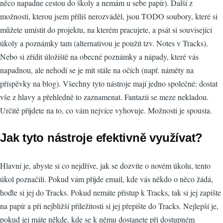
něco napadne cestou do školy a nemám u sebe papír). Další z
možností, kterou jsem příliš nerozváděl, jsou TODO soubory, které si
můžete umístit do projektu, na kterém pracujete, a psát si související
úkoly a poznámky tam (alternativou je použít tzv. Notes v Tracks).
Nebo si zřídit úložiště na obecné poznámky a nápady, které vás
napadnou, ale nehodí se je mít stále na očích (např. náměty na
příspěvky na blog). Všechny tyto nástroje mají jedno společné: dostat
vše z hlavy a přehledně to zaznamenat. Fantazii se meze nekladou.
Určitě přijdete na to, co vám nejvíce vyhovuje. Možností je spousta.
Jak tyto nástroje efektivně využívat?
Hlavní je, abyste si co nejdříve, jak se dozvíte o novém úkolu, tento
úkol poznačili. Pokud vám přijde email, kde vás někdo o něco žádá,
hoďte si jej do Tracks. Pokud nemáte přístup k Tracks, tak si jej zapište
na papír a při nejbližší příležitosti si jej přepište do Tracks. Nejlepší je,
pokud jej máte někde, kde se k němu dostanete při dostupném