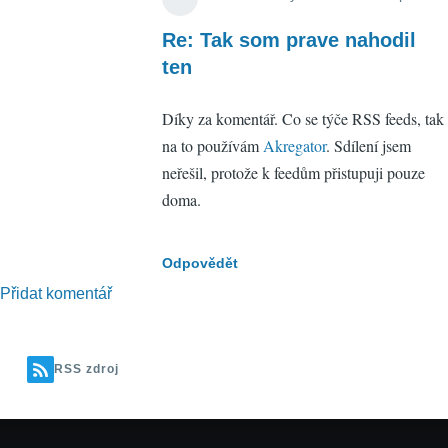
In
repl
Re: Tak som prave nahodil
to
ten
Tak
Díky za komentář. Co se týče RSS feeds, tak
so
na to používám
Akregator
. Sdílení jsem
pra
neřešil, protože k feedům přistupuji pouze
nah
doma.
ten
by
pete
Odpovědět
mat
Přidat komentář
(ne
RSS zdroj