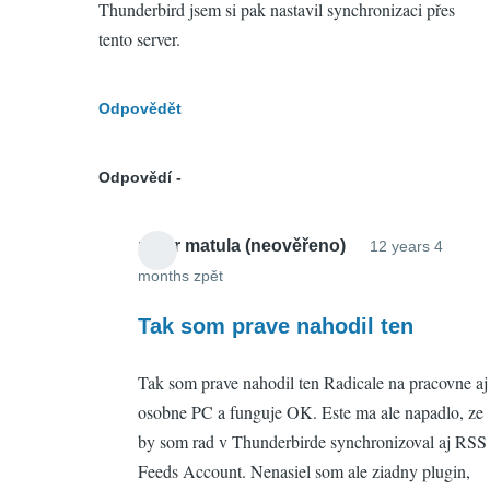
Thunderbird jsem si pak nastavil synchronizaci přes
tento server.
Odpovědět
Odpovědí
peter matula (neověřeno)
12 years 4
months zpět
In
reply
Tak som prave nahodil ten
to
Tak som prave nahodil ten Radicale na pracovne aj
Re:
osobne PC a funguje OK. Este ma ale napadlo, ze
Thunderbird+Lighting
by som rad v Thunderbirde synchronizoval aj RSS
by
Feeds Account. Nenasiel som ale ziadny plugin,
Petr