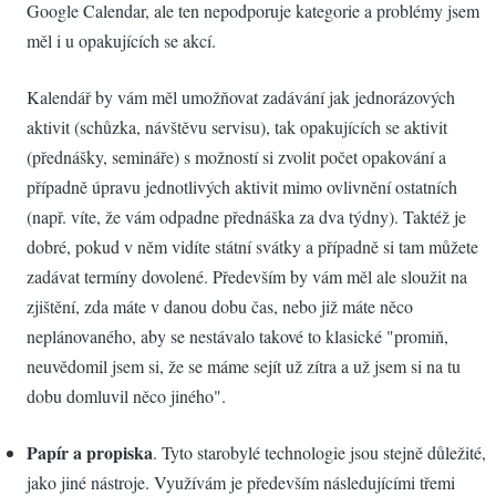
Google Calendar, ale ten nepodporuje kategorie a problémy jsem
měl i u opakujících se akcí.
Kalendář by vám měl umožňovat zadávání jak jednorázových
aktivit (schůzka, návštěvu servisu), tak opakujících se aktivit
(přednášky, semináře) s možností si zvolit počet opakování a
případně úpravu jednotlivých aktivit mimo ovlivnění ostatních
(např. víte, že vám odpadne přednáška za dva týdny). Taktéž je
dobré, pokud v něm vidíte státní svátky a případně si tam můžete
zadávat termíny dovolené. Především by vám měl ale sloužit na
zjištění, zda máte v danou dobu čas, nebo již máte něco
neplánovaného, aby se nestávalo takové to klasické "promiň,
neuvědomil jsem si, že se máme sejít už zítra a už jsem si na tu
dobu domluvil něco jiného".
Papír a propiska
. Tyto starobylé technologie jsou stejně důležité,
jako jiné nástroje. Využívám je především následujícími třemi