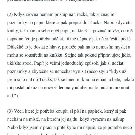
(2) Když zrovna nemám přístup na Tracks, tak si značím
poznámky na papír, které si pak přepíši do Tracks. Např. když čtu
knihy, tak mám u sebe opět papír, na který si poznačím vše, co mě
napadne (co je potřeba udělat, různé nápady jak něco řešit apod.).
Důležité to je dostat z hlavy, protože pak na to nemusím myslet a
mohu se soustředit na knížku. Stejně tak pokud připravujete jídlo,
uklízíte apod. Papír je velmi jednoduchý způsob, jak si udělat
poznámky a zbytečně se nenechat vyrušit (něco stylu "když už
jsem si to dal do Tracks, tak se hned mrknu na email, a hele, někdo
mi poslal odkaz na nové video na youtube, na to musím mrknout
atd.").
(3) Věci, které je potřeba koupit, si píši na papírek, který si pak
nechám na místě, na kterém jej najdu, když vyrazím na nákup.
Nebo když jsem v práci a přítelkyně mi napíše, že je potřeba něco