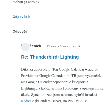
mobilu (Android).
Odpovědět
Odpovědí
Petr Zemek
12 years 5 months zpět
In
reply
Re: Thunderbird+Lighting
to
Díky za doporučení. Ten Google Calendar + add-on
Thunderbird+L
Provider for Google Calendar pro TB jsem vyzkoušel,
by
ale Google Calendar nepodporuje kategorie z
Kuba
Lightningu a taktéž jsem měl problémy s opakujícími se
(neověřeno)
úkoly. Synchronizaci jsem nakonec vyřešil instalací
Radicale
(kalendářní server) na svou VPS. V