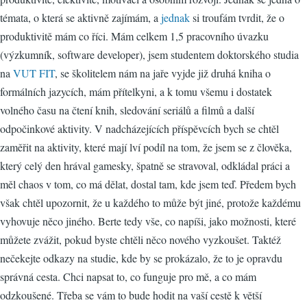
témata, o která se aktivně zajímám, a
jednak
si troufám tvrdit, že o
produktivitě mám co říci. Mám celkem 1,5 pracovního úvazku
(výzkumník, software developer), jsem studentem doktorského studia
na
VUT FIT
, se školitelem nám na jaře vyjde již druhá kniha o
formálních jazycích, mám přítelkyni, a k tomu všemu i dostatek
volného času na čtení knih, sledování seriálů a filmů a další
odpočinkové aktivity. V nadcházejících příspěvcích bych se chtěl
zaměřit na aktivity, které mají lví podíl na tom, že jsem se z člověka,
který celý den hrával gamesky, špatně se stravoval, odkládal práci a
měl chaos v tom, co má dělat, dostal tam, kde jsem teď. Předem bych
však chtěl upozornit, že u každého to může být jiné, protože každému
vyhovuje něco jiného. Berte tedy vše, co napíši, jako možnosti, které
můžete zvážit, pokud byste chtěli něco nového vyzkoušet. Taktéž
nečekejte odkazy na studie, kde by se prokázalo, že to je opravdu
správná cesta. Chci napsat to, co funguje pro mě, a co mám
odzkoušené. Třeba se vám to bude hodit na vaší cestě k větší