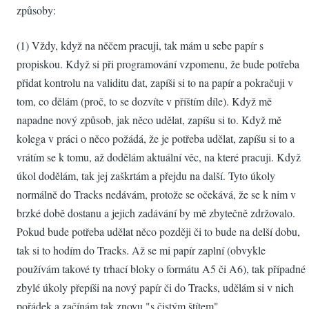
způsoby:
(1) Vždy, když na něčem pracuji, tak mám u sebe papír s
propiskou. Když si při programování vzpomenu, že bude potřeba
přidat kontrolu na validitu dat, zapíši si to na papír a pokračuji v
tom, co dělám (proč, to se dozvíte v příštím díle). Když mě
napadne nový způsob, jak něco udělat, zapíšu si to. Když mě
kolega v práci o něco požádá, že je potřeba udělat, zapíšu si to a
vrátím se k tomu, až dodělám aktuální věc, na které pracuji. Když
úkol dodělám, tak jej zaškrtám a přejdu na další. Tyto úkoly
normálně do Tracks nedávám, protože se očekává, že se k nim v
brzké době dostanu a jejich zadávání by mě zbytečně zdržovalo.
Pokud bude potřeba udělat něco později či to bude na delší dobu,
tak si to hodím do Tracks. Až se mi papír zaplní (obvykle
používám takové ty trhací bloky o formátu A5 či A6), tak případné
zbylé úkoly přepíši na nový papír či do Tracks, udělám si v nich
pořádek a začínám tak znovu "s čistým štítem".