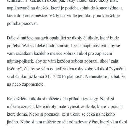
naplánované na dnešek, které je potřeba splnit do konce týdne, a
které do konce měsíce. Vždy tak vidíte jen úkoly, na kterých je
potřeba pracovat.
Dále si můžete nastavit opakující se úkoly či úkoly, které bude
potřeba řešit v daleké budoucnosti. Lze si např. nastavit, aby se
vám začátkem každého měsíce zobrazil úkol pro zaplacení
nájmu/pojistek, aby se vám každou sobotu zobrazil úkol "zalít
květiny", či aby se vám od teď za dva roky zobrazil úkol "vyměnit
si občanku, jíž končí 31.12.2016 platnost". Nemusíte se již bát, že
na něco zapomenete.
Ke každému úkolu si můžete dále přiřadit tzv. tagy. Např. si
můžete označit, které úkoly máte vyřešit ve škole, které v práci a
které doma. Nebo si poznačit, že u úkolu se čeká na někoho
jiného. Nebo si tam můžete značit odhadovaný čas, který vám úkol