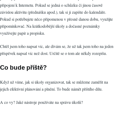
připojení k Internetu. Pokud se jedná o schůzku či jinou časově
závislou aktivitu (přednášku apod.), tak si ji zapište do kalendáře.
Pokud si potřebujete něco připomenou v přesně danou dobu, využijte
připomínkovač. Na krátkodobější úkoly a dočasné poznámky
využívejte papír a propisku.
Chtěl jsem toho napsat víc, ale dívám se, že už tak jsem toho na jeden
příspěvek napsal víc než dost. Určitě se o tom ale někdy rozepíšu.
Co bude příště?
Když už víme, jak si úkoly organizovat, tak se můžeme zaměřit na
jejich efektivní plánování a plnění. To bude námět příštího dílu.
A co vy? Jaké nástroje používáte na správu úkolů?