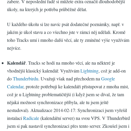
zabere. V neposlední řadě si můžete extra označit dlouhodobější
úkoly, na kterých je potřeba průběžně dělat.
U každého úkolu si lze navíc psát dodatečné poznámky, např. v
jakém je úkol stavu a co všechno jste v rámci něj udělali. Kromě
toho Tracks umí i mnoho další věcí, ale ty zmíněné výše využívám
nejvíce.
Kalendář
. Tracks se hodí na mnoho věcí, ale na některé je
vhodnější klasický kalendář. Využívám
Lightning
, což je add-on
do
Thunderbirdu
. Uvažuji však nad přechodem na
Google
Calendar
, protože potřebuji ke kalendáři přistupovat z mnoha míst,
což je u Lightning problematičtější (i když jsem se díval, že tam
nějaká možnost synchronizace přibyla, ale tu jsem ještě
nestudoval). Aktualizace 2014-02-17: Synchronizaci jsem vyřešil
instalací
Radicale
(kalendářní server) na svou VPS. V Thunderbird
jsem si pak nastavil synchronizaci přes tento server. Zkoušel jsem i