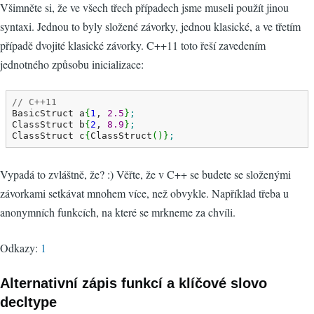
Všimněte si, že ve všech třech případech jsme museli použít jinou
syntaxi. Jednou to byly složené závorky, jednou klasické, a ve třetím
případě dvojité klasické závorky. C++11 toto řeší zavedením
jednotného způsobu inicializace:
// C++11
BasicStruct a
{
1
, 
2.5
}
;
ClassStruct b
{
2
, 
8.9
}
;
ClassStruct c
{
ClassStruct
(
)
}
;
Vypadá to zvláštně, že? :) Věřte, že v C++ se budete se složenými
závorkami setkávat mnohem více, než obvykle. Například třeba u
anonymních funkcích, na které se mrkneme za chvíli.
Odkazy:
1
Alternativní zápis funkcí a klíčové slovo
decltype