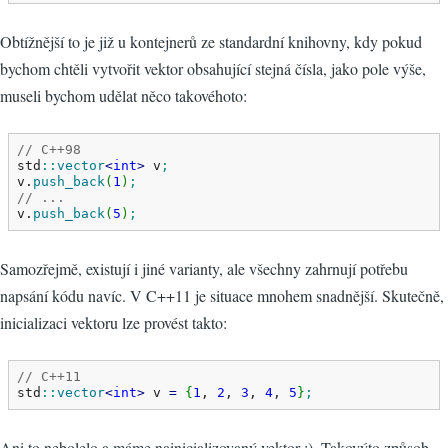
Obtížnější to je již u kontejnerů ze standardní knihovny, kdy pokud
bychom chtěli vytvořit vektor obsahující stejná čísla, jako pole výše,
museli bychom udělat něco takovéhoto:
// C++98
std
::
vector
<
int
>
 v
;
v.
push_back
(
1
)
;
// ...
v.
push_back
(
5
)
;
Samozřejmě, existují i jiné varianty, ale všechny zahrnují potřebu
napsání kódu navíc. V C++11 je situace mnohem snadnější. Skutečně,
inicializaci vektoru lze provést takto:
// C++11
std
::
vector
<
int
>
 v 
=
{
1
, 
2
, 
3
, 
4
, 
5
}
;
Ani to nebolelo a máme nainicializovaný vektor :). Takovýto způsob