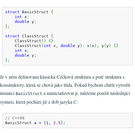
struct
 BasicStruct 
{
int
 x
;
double
 y
;
}
;
struct
 ClassStruct 
{
    ClassStruct
(
)
{
}
    ClassStruct
(
int
 x, 
double
 y
)
:
 x
(
x
)
, y
(
y
)
{
}
int
 x
;
double
 y
;
}
;
Je v něm definovaná klasická Céčková struktura a poté struktura s
konstruktory, která se chová jako třída. Pokud bychom chtěli vytvořit
instanci
a nainicializovat ji, můžeme použít následující
BasicStruct
syntaxi, která pochází již z dob jazyka C:
// C++98
BasicStruct a 
=
{
1
, 
2.5
}
;