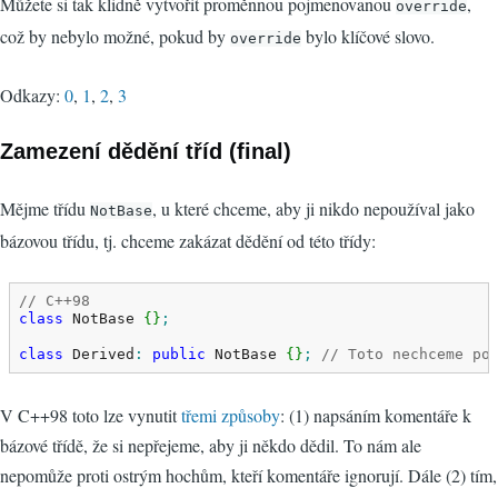
Můžete si tak klidně vytvořit proměnnou pojmenovanou
,
override
což by nebylo možné, pokud by
bylo klíčové slovo.
override
Odkazy:
0
,
1
,
2
,
3
Zamezení dědění tříd (final)
Mějme třídu
, u které chceme, aby ji nikdo nepoužíval jako
NotBase
bázovou třídu, tj. chceme zakázat dědění od této třídy:
// C++98
class
 NotBase 
{
}
;
class
 Derived
:
public
 NotBase 
{
}
;
// Toto nechceme po
V C++98 toto lze vynutit
třemi způsoby
: (1) napsáním komentáře k
bázové třídě, že si nepřejeme, aby ji někdo dědil. To nám ale
nepomůže proti ostrým hochům, kteří komentáře ignorují. Dále (2) tím,