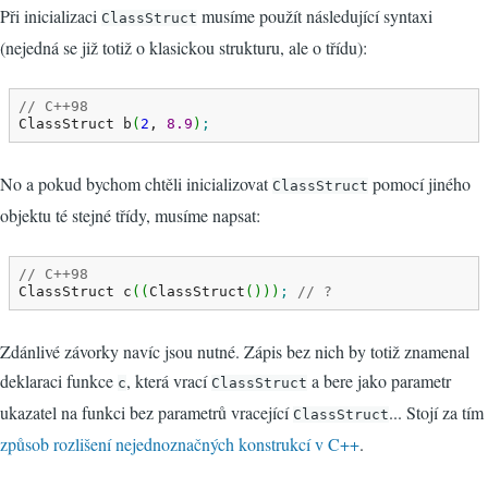
Při inicializaci
musíme použít následující syntaxi
ClassStruct
(nejedná se již totiž o klasickou strukturu, ale o třídu):
// C++98
ClassStruct b
(
2
, 
8.9
)
;
No a pokud bychom chtěli inicializovat
pomocí jiného
ClassStruct
objektu té stejné třídy, musíme napsat:
// C++98
ClassStruct c
(
(
ClassStruct
(
)
)
)
;
// ?
Zdánlivé závorky navíc jsou nutné. Zápis bez nich by totiž znamenal
deklaraci funkce
, která vrací
a bere jako parametr
c
ClassStruct
ukazatel na funkci bez parametrů vracející
... Stojí za tím
ClassStruct
způsob rozlišení nejednoznačných konstrukcí v C++
.