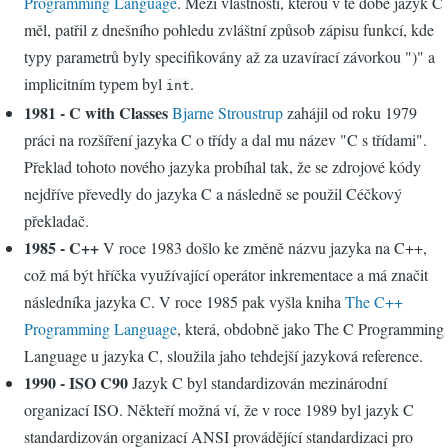
Programming Language
. Mezi vlastnosti, kterou v té době jazyk C
měl, patřil z dnešního pohledu zvláštní způsob zápisu funkcí, kde
typy parametrů byly specifikovány až za uzavírací závorkou ")" a
implicitním typem byl
.
int
1981 - C with Classes
Bjarne Stroustrup
zahájil od roku 1979
práci na rozšíření jazyka C o třídy a dal mu název "C s třídami".
Překlad tohoto nového jazyka probíhal tak, že se zdrojové kódy
nejdříve převedly do jazyka C a následně se použil Céčkový
překladač.
1985 - C++
V roce 1983 došlo ke změně názvu jazyka na C++,
což má být hříčka využívající operátor inkrementace a má značit
následníka jazyka C. V roce 1985 pak vyšla kniha
The C++
Programming Language
, která, obdobně jako The C Programming
Language u jazyka C, sloužila jaho tehdejší jazyková reference.
1990 - ISO C90
Jazyk C byl standardizován mezinárodní
organizací ISO. Někteří možná ví, že v roce 1989 byl jazyk C
standardizován organizací ANSI provádějící standardizaci pro