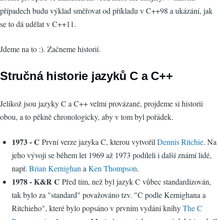
případech budu výklad směřovat od příkladu v C++98 a ukázání, jak
se to dá udělat v C++11.
Jdeme na to :). Začneme historií.
Stručná historie jazyků C a C++
Jelikož jsou jazyky C a C++ velmi provázané, projdeme si historii
obou, a to pěkně chronologicky, aby v tom byl pořádek.
1973 - C
První verze jazyka C, kterou vytvořil
Dennis Ritchie
. Na
jeho vývoji se během let 1969 až 1973 podíleli i další známí lidé,
např.
Brian Kernighan
a
Ken Thompson
.
1978 - K&R C
Před tím, než byl jazyk C vůbec standardizován,
tak bylo za "standard" považováno tzv. "C podle Kernighana a
Ritchieho", které bylo popsáno v prvním vydání knihy
The C