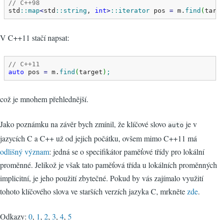
// C++98
std
::
map
<
std
::
string
, 
int
>
::
iterator
 pos 
=
 m.
find
(
tar
V C++11 stačí napsat:
// C++11
auto
 pos 
=
 m.
find
(
target
)
;
což je mnohem přehlednější.
Jako poznámku na závěr bych zmínil, že klíčové slovo
je v
auto
jazycích C a C++ už od jejich počátku, ovšem mimo C++11 má
odlišný význam
: jedná se o specifikátor paměťové třídy pro lokální
proměnné. Jelikož je však tato paměťová třída u lokálních proměnných
implicitní, je jeho použití zbytečné. Pokud by vás zajímalo využití
tohoto klíčového slova ve starších verzích jazyka C, mrkněte
zde
.
Odkazy:
0
,
1
,
2
,
3
,
4
,
5