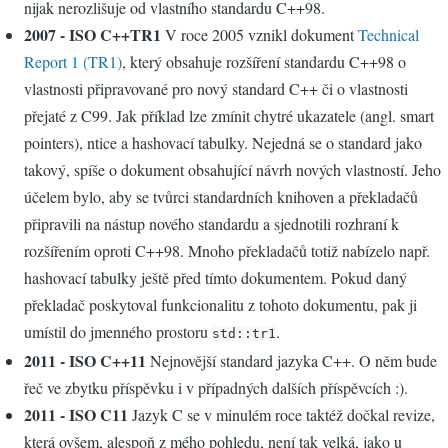
nijak nerozlišuje od vlastního standardu C++98.
2007 - ISO C++TR1
V roce 2005 vznikl dokument
Technical
Report 1 (TR1)
, který obsahuje rozšíření standardu C++98 o
vlastnosti připravované pro nový standard C++ či o vlastnosti
přejaté z C99. Jak příklad lze zmínit chytré ukazatele (angl. smart
pointers), ntice a hashovací tabulky. Nejedná se o standard jako
takový, spíše o dokument obsahující návrh nových vlastností. Jeho
účelem bylo, aby se tvůrci standardních knihoven a překladačů
připravili na nástup nového standardu a sjednotili rozhraní k
rozšířením oproti C++98. Mnoho překladačů totiž nabízelo např.
hashovací tabulky ještě před tímto dokumentem. Pokud daný
překladač poskytoval funkcionalitu z tohoto dokumentu, pak ji
umístil do jmenného prostoru
.
std::tr1
2011 - ISO C++11
Nejnovější standard jazyka C++. O něm bude
řeč ve zbytku příspěvku i v případných dalších příspěvcích :).
2011 - ISO C11
Jazyk C se v minulém roce taktéž dočkal revize,
která ovšem, alespoň z mého pohledu, není tak velká, jako u