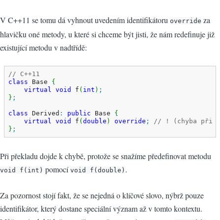
V C++11 se tomu dá vyhnout uvedením identifikátoru
za
override
hlavičku oné metody, u které si chceme být jisti, že nám redefinuje již
existující metodu v nadtřídě:
// C++11
class
 Base 
{
virtual
void
 f
(
int
)
;
}
;
class
 Derived
:
public
 Base 
{
virtual
void
 f
(
double
)
override
;
// ! (chyba při 
}
;
Při překladu dojde k chybě, protože se snažíme předefinovat metodu
pomocí
.
void f(int)
void f(double)
Za pozornost stojí fakt, že se nejedná o klíčové slovo, nýbrž pouze
identifikátor, který dostane speciální význam až v tomto kontextu.