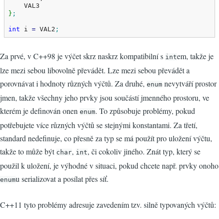
}
;
int
 i 
=
 VAL2
;
Za prvé, v C++98 je výčet skrz naskrz kompatibilní s
em, takže je
int
lze mezi sebou libovolně převádět. Lze mezi sebou převádět a
porovnávat i hodnoty různých výčtů. Za druhé,
nevytváří prostor
enum
jmen, takže všechny jeho prvky jsou součástí jmenného prostoru, ve
kterém je definován onen
. To způsobuje problémy, pokud
enum
potřebujete více různých výčtů se stejnými konstantami. Za třetí,
standard nedefinuje, co přesně za typ se má použít pro uložení výčtu,
takže to může být
,
, či cokoliv jiného. Znát typ, který se
char
int
použil k uložení, je výhodné v situaci, pokud chcete např. prvky onoho
u serializovat a posílat přes síť.
enum
C++11 tyto problémy adresuje zavedením tzv. silně typovaných výčtů: