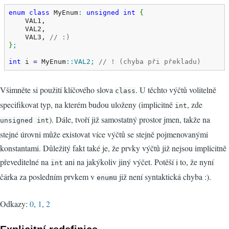
enum
class
 MyEnum
:
unsigned
int
{
    VAL1,

    VAL2,

    VAL3, 
// :)
}
;
int
 i 
=
 MyEnum
::
VAL2
;
// ! (chyba při překladu)
Všimněte si použití klíčového slova
. U těchto výčtů volitelně
class
specifikovat typ, na kterém budou uloženy (implicitně
, zde
int
). Dále, tvoří již samostatný prostor jmen, takže na
unsigned int
stejné úrovni může existovat více výčtů se stejně pojmenovanými
konstantami. Důležitý fakt také je, že prvky výčtů již nejsou implicitně
převeditelné na
ani na jakýkoliv jiný výčet. Potěší i to, že nyní
int
čárka za posledním prvkem v
u již není syntaktická chyba :).
enum
Odkazy:
0
,
1
,
2