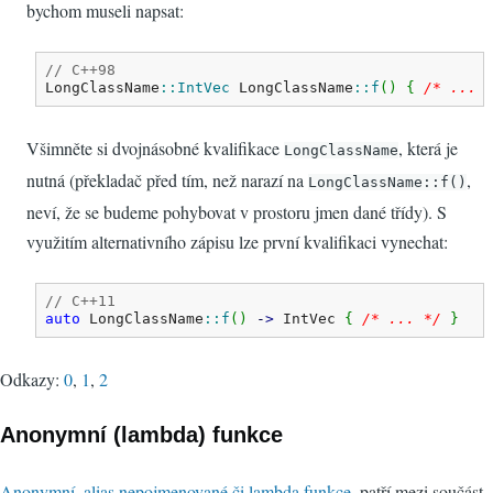
bychom museli napsat:
// C++98
LongClassName
::
IntVec
 LongClassName
::
f
(
)
{
/* ... 
Všimněte si dvojnásobné kvalifikace
, která je
LongClassName
nutná (překladač před tím, než narazí na
,
LongClassName::f()
neví, že se budeme pohybovat v prostoru jmen dané třídy). S
využitím alternativního zápisu lze první kvalifikaci vynechat:
// C++11
auto
 LongClassName
::
f
(
)
-
>
 IntVec 
{
/* ... */
}
Odkazy:
0
,
1
,
2
Anonymní (lambda) funkce
Anonymní, alias nepojmenované či lambda funkce
, patří mezi součást