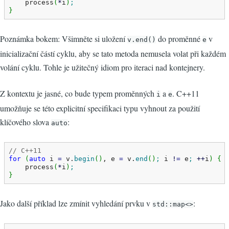
    process
(
*
i
)
;
}
Poznámka bokem: Všimněte si uložení
do proměnné
v
v.end()
e
inicializační částí cyklu, aby se tato metoda nemusela volat při každém
volání cyklu. Tohle je užitečný idiom pro iteraci nad kontejnery.
Z kontextu je jasné, co bude typem proměnných
a
. C++11
i
e
umožňuje se této explicitní specifikaci typu vyhnout za použití
klíčového slova
:
auto
// C++11
for
(
auto
 i 
=
 v.
begin
(
)
, e 
=
 v.
end
(
)
;
 i 
!
=
 e
;
++
i
)
{
    process
(
*
i
)
;
}
Jako další příklad lze zmínit vyhledání prvku v
:
std::map<>