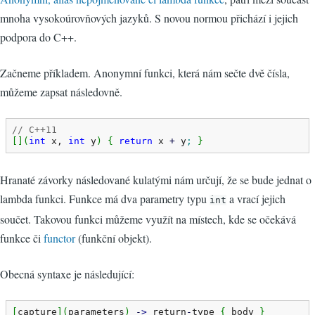
mnoha vysokoúrovňových jazyků. S novou normou přichází i jejich
podpora do C++.
Začneme příkladem. Anonymní funkci, která nám sečte dvě čísla,
můžeme zapsat následovně.
// C++11
[
]
(
int
 x, 
int
 y
)
{
return
 x 
+
 y
;
}
Hranaté závorky následované kulatými nám určují, že se bude jednat o
lambda funkci. Funkce má dva parametry typu
a vrací jejich
int
součet. Takovou funkci můžeme využít na místech, kde se očekává
funkce či
functor
(funkční objekt).
Obecná syntaxe je následující:
[
capture
]
(
parameters
)
-
>
 return
-
type 
{
 body 
}