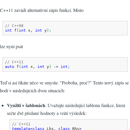
C++11 zavádí alternativní zápis funkcí. Místo
// C++98
int
 f
(
int
 x, 
int
 y
)
;
lze nyní psát
// C++11
auto
 f
(
int
 x, 
int
 y
)
-
>
int
;
Teď si asi říkáte něco ve smyslu: "Proboha, proč?" Tento nový zápis se
hodí v následujících dvou situacích:
Využití v šablonách
. Uvažujte následující šablonu funkce, která
sečte dvě předané hodnoty a vrátí výsledek:
// C++11
template
<
class
 Lhs, 
class
 Rhs
>