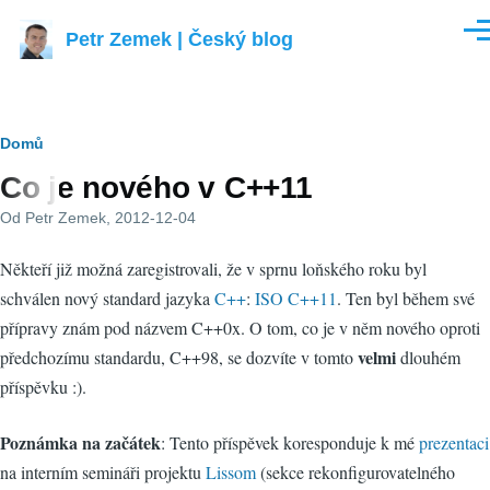
Přejít k hlavnímu obsahu
Petr Zemek | Český blog
Men
Drobečková
Domů
Co je nového v C++11
navigace
Od
Petr Zemek
, 2012-12-04
Někteří již možná zaregistrovali, že v sprnu loňského roku byl
schválen nový standard jazyka
C++
:
ISO C++11
. Ten byl během své
přípravy znám pod názvem C++0x. O tom, co je v něm nového oproti
velmi
předchozímu standardu, C++98, se dozvíte v tomto
dlouhém
příspěvku :).
Poznámka na začátek
: Tento příspěvek koresponduje k mé
prezentaci
na interním semináři projektu
Lissom
(sekce rekonfigurovatelného