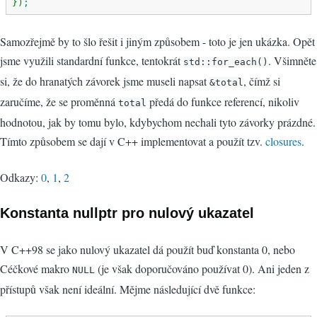
}
)
;
Samozřejmě by to šlo řešit i jiným způsobem - toto je jen ukázka. Opět
jsme využili standardní funkce, tentokrát
. Všimněte
std::for_each()
si, že do hranatých závorek jsme museli napsat
, čímž si
&total
zaručíme, že se proměnná
předá do funkce referencí, nikoliv
total
hodnotou, jak by tomu bylo, kdybychom nechali tyto závorky prázdné.
Tímto způsobem se dají v C++ implementovat a použít tzv.
closures
.
Odkazy:
0
,
1
,
2
Konstanta nullptr pro nulový ukazatel
V C++98 se jako nulový ukazatel dá použít buď konstanta 0, nebo
Céčkové makro
(je však doporučováno používat 0). Ani jeden z
NULL
přístupů však není ideální. Mějme následující dvě funkce: