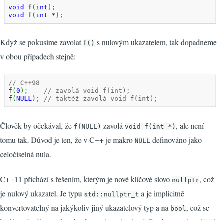
void
 f
(
int
)
;
void
 f
(
int
*
)
;
Když se pokusíme zavolat
s nulovým ukazatelem, tak dopadneme
f()
v obou případech stejně:
// C++98
f
(
0
)
;
// zavolá void f(int);
f
(
NULL
)
;
// taktéž zavolá void f(int);
Člověk by očekával, že
zavolá
, ale není
f(NULL)
void f(int *)
tomu tak. Důvod je ten, že v C++ je makro
definováno jako
NULL
celočíselná nula.
C++11 přichází s řešením, kterým je nové klíčové slovo
, což
nullptr
je nulový ukazatel. Je typu
a je implicitně
std::nullptr_t
konvertovatelný na jakýkoliv jiný ukazatelový typ a na
, což se
bool