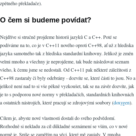
zpětného překladače).
O čem si budeme povídat?
Nejdříve si stručně projdeme historii jazyků C a C++. Poté se
podíváme na to, co je v C++11 nového oproti C++98, ať už z hlediska
jazyka samotného tak z hlediska standardní knihovny. Jelikož je změn
velmi mnoho a všechny je neprojdeme, tak bude následovat seznam
všeho, k čemu jsme se nedostali. Od C++11 pak některé záležitosti z
C++98 zastaraly či byly odebrány - dozvíte se, které části to jsou. No a
jelikož není nad to si vše pěkně vyzkoušet, tak se na závěr dozvíte, jak
je to s podporou nové normy v překladačích, standardních knihovnách
a ostatních nástrojích, které pracují se zdrojovými soubory (
doxygen
).
Cílem je, abyste nové vlastnosti dostali do svého podvědomí.
Rozhodně si nekladu za cíl důkladné seznámení se vším, co v nové
normě je. Spíše se zaměřím na věci, které mě zaujaly. V mnoha