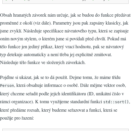
Obsah hranatých závorek nám určuje, jak se budou do funkce předávat
proměnné z okolí (viz dále). Parametry jsou pak zapsány klasicky, jak
jsme zvyklí. Následuje specifikace návratového typu, která se zapisuje
oním novým stylem, o kterém jsme si povídali před chvílí. Pokud má
tělo funkce jen jediný příkaz, který vrací hodnotu, pak se návratový
typ detekuje automaticky a není třeba jej explicitně zmiňovat.
Následuje tělo funkce ve složených závorkách.
Pojďme si ukázat, jak se to dá použít. Dejme tomu, že máme třídu
, která obsahuje informace o osobě. Dále mějme vektor osob,
Person
který chceme seřadit podle jejich identifikátoru (ID, unikátní číslo v
rámci organizace). K tomu využijeme standardní funkci
,
std::sort()
které předáme rozsah, který budeme seřazovat a funkci, která se
použije pro řazení: