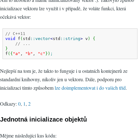
inicializace vektoru lze využít i v případě, že voláte funkci, která
očekává vektor:
// C++11
void
 f
(
std
::
vector
<
std
::
string
>
 v
)
{
// ...
}
f
(
{
"a"
, 
"b"
, 
"c"
}
)
;
Nejlepší na tom je, že takto to funguje i u ostatních kontejnerů ze
standardní knihovny, nikoliv jen u vektoru. Dále, podporu pro
inicializaci tímto způsobem
lze doimplementovat i do vašich tříd
.
Odkazy:
0
,
1
,
2
Jednotná inicializace objektů
Mějme následující kus kódu: