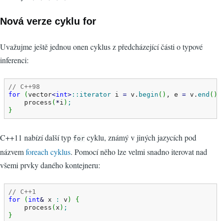
Nová verze cyklu for
Uvažujme ještě jednou onen cyklus z předcházející části o typové
inferenci:
// C++98
for
(
vector
<
int
>
::
iterator
 i 
=
 v.
begin
(
)
, e 
=
 v.
end
(
)
    process
(
*
i
)
;
}
C++11 nabízí další typ
cyklu, známý v jiných jazycích pod
for
názvem
foreach cyklus
. Pomocí něho lze velmi snadno iterovat nad
všemi prvky daného kontejneru:
// C++1
for
(
int
&
 x 
:
 v
)
{
    process
(
x
)
;
}