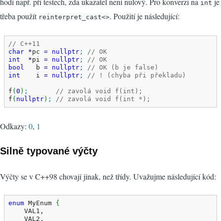
hodí např. při testech, zda ukazatel není nulový. Pro konverzi na
je
int
třeba použít
. Použití je následující:
reinterpret_cast<>
// C++11
char
*
pc 
=
nullptr
;
// OK
int
*
pi 
=
nullptr
;
// OK
bool
   b 
=
nullptr
;
// OK (b je false)
int
    i 
=
nullptr
;
// ! (chyba při překladu)
f
(
0
)
;
// zavolá void f(int);
f
(
nullptr
)
;
// zavolá void f(int *);
Odkazy:
0
,
1
Silně typované výčty
Výčty se v C++98 chovají jinak, než třídy. Uvažujme následující kód:
enum
 MyEnum 
{
    VAL1,

    VAL2,
