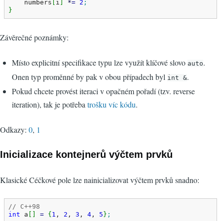
    numbers
[
i
]
*
=
2
;
}
Závěrečné poznámky:
Místo explicitní specifikace typu lze využít klíčové slovo
.
auto
Onen typ proměnné by pak v obou případech byl
.
int &
Pokud chcete provést iteraci v opačném pořadí (tzv. reverse
iteration), tak je potřeba
trošku víc kódu
.
Odkazy:
0
,
1
Inicializace kontejnerů výčtem prvků
Klasické Céčkové pole lze nainicializovat výčtem prvků snadno:
// C++98
int
 a
[
]
=
{
1
, 
2
, 
3
, 
4
, 
5
}
;