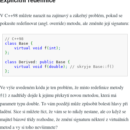
Explicitní redefinice
V C++98 můžete narazit na zajímavý a zákeřný problém, pokud se
pokusíte redefinovat (angl. override) metodu, ale změníte její signaturu:
// C++98
class
 Base 
{
virtual
void
 f
(
int
)
;
}
;
class
 Derived
:
public
 Base 
{
virtual
void
 f
(
double
)
;
// skryje Base::f()
}
;
Ve výše uvedeném kódu je ten problém, že místo redefinice metody
z nadtřídy dojde k jejímu překrytí novou metodou, která má
f()
parametr typu double. To vám později může způsobit bolesti hlavy při
ladění. Sice si můžete říct, že vám se to nikdy nestane, ale co když se
majitel bázové třídy rozhodne, že změní signaturu některé z virtuálních
metod a vy si toho nevšimnete?