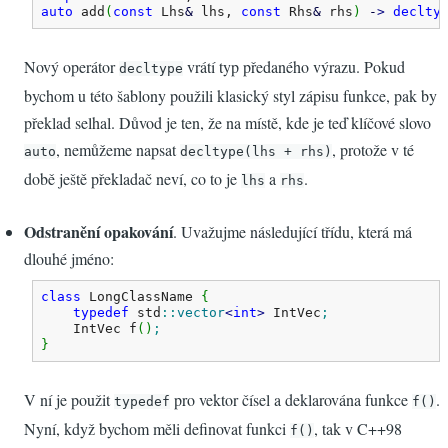
auto
 add
(
const
 Lhs
&
 lhs, 
const
 Rhs
&
 rhs
)
-
>
declty
Nový operátor
vrátí typ předaného výrazu. Pokud
decltype
bychom u této šablony použili klasický styl zápisu funkce, pak by
překlad selhal. Důvod je ten, že na místě, kde je teď klíčové slovo
, nemůžeme napsat
, protože v té
auto
decltype(lhs + rhs)
době ještě překladač neví, co to je
a
.
lhs
rhs
Odstranění opakování
. Uvažujme následující třídu, která má
dlouhé jméno:
class
 LongClassName 
{
typedef
 std
::
vector
<
int
>
 IntVec
;
    IntVec f
(
)
;
}
V ní je použit
pro vektor čísel a deklarována funkce
.
typedef
f()
Nyní, když bychom měli definovat funkci
, tak v C++98
f()