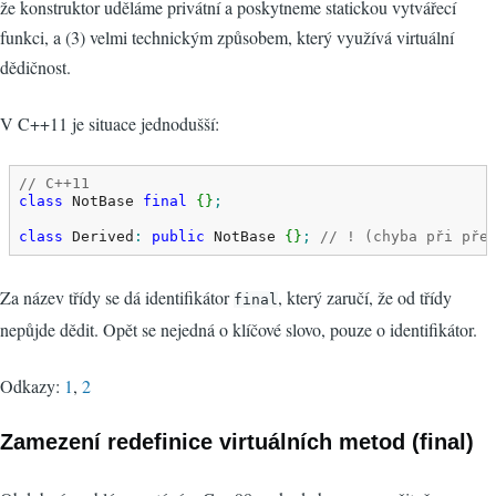
že konstruktor uděláme privátní a poskytneme statickou vytvářecí
funkci, a (3) velmi technickým způsobem, který využívá virtuální
dědičnost.
V C++11 je situace jednodušší:
// C++11
class
 NotBase 
final
{
}
;
class
 Derived
:
public
 NotBase 
{
}
;
// ! (chyba při pře
Za název třídy se dá identifikátor
, který zaručí, že od třídy
final
nepůjde dědit. Opět se nejedná o klíčové slovo, pouze o identifikátor.
Odkazy:
1
,
2
Zamezení redefinice virtuálních metod (final)