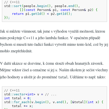
// C++11
std
::
sort
(
people.
begin
(
)
, people.
end
(
)
,

[
]
(
const
 Person
&
 p1, 
const
 Person
&
 p2
)
{
return
 p1.
getId
(
)
<
 p2.
getId
(
)
;
}
)
;
Jak si můžete všimnout, tak jsme s výhodou využili možnosti, kterou
nám poskytuje C++11 a jeho lambda funkce. V opačném případě
bychom si museli tuto řadící funkci vytvořit mimo tento kód, což by jej
mohlo znepřehlednit.
V další ukázce se dozvíme, k čemu slouží obsah hranatých závorek.
Mějme vektor čísel a označme si jej
. Naším úkolem je sečíst všechny
v
jeho hodnoty a uložit je do proměnné
. Uděláme to např. takto:
total
// C++11
std
::
vector
<
int
>
 v 
=
// ...
int
 total 
=
0
;
std
::
for_each
(
v.
begin
(
)
, v.
end
(
)
, 
[
&
total
]
(
int
 x
)
{
    total 
+
=
 x
;