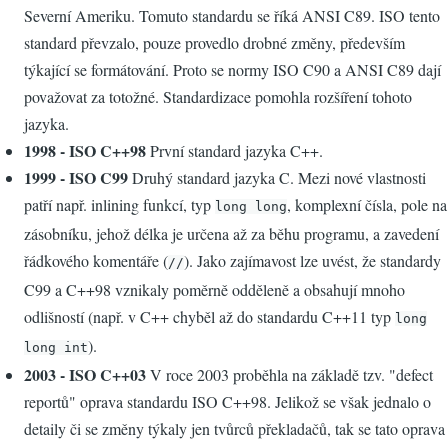
Severní Ameriku. Tomuto standardu se říká ANSI C89. ISO tento
standard převzalo, pouze provedlo drobné změny, především
týkající se formátování. Proto se normy ISO C90 a ANSI C89 dají
považovat za totožné. Standardizace pomohla rozšíření tohoto
jazyka.
1998 - ISO C++98
První standard jazyka C++.
1999 - ISO C99
Druhý standard jazyka C. Mezi nové vlastnosti
patří např. inlining funkcí, typ
, komplexní čísla, pole na
long long
zásobníku, jehož délka je určena až za běhu programu, a zavedení
řádkového komentáře (
). Jako zajímavost lze uvést, že standardy
//
C99 a C++98 vznikaly poměrně odděleně a obsahují mnoho
odlišností (např. v C++ chyběl až do standardu C++11 typ
long
).
long int
2003 - ISO C++03
V roce 2003 proběhla na základě tzv. "defect
reportů" oprava standardu ISO C++98. Jelikož se však jednalo o
detaily či se změny týkaly jen tvůrců překladačů, tak se tato oprava