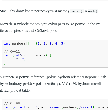
Stačí, aby daný kontejner poskytoval metody
a
.
begin()
end()
Mezi další výhody tohoto typu cyklu patří to, že pomocí něho lze
iterovat i přes klasická Céčková pole:
int
 numbers
[
]
=
{
1
, 
2
, 
3
, 
4
, 
5
}
;
// C++11
for
(
int
&
 x 
:
 numbers
)
{
    x 
*
=
2
;
}
Všimněte si použití reference (pokud bychom referenci nepoužili, tak
by se hodnoty prvků v poli nezměnily). V C++98 bychom museli
iteraci provést takto:
// C++98
for
(
size_t
 i 
=
0
, e 
=
sizeof
(
numbers
)
/
sizeof
(
numbers