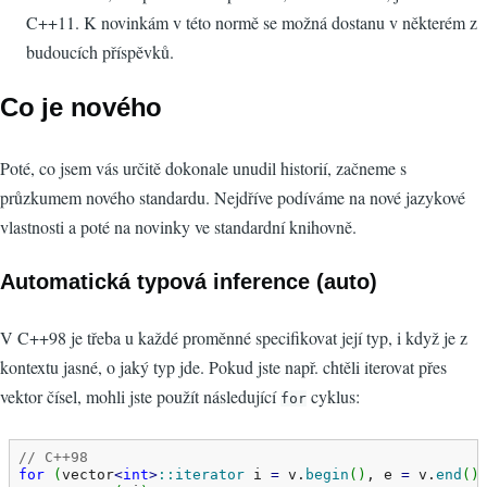
C++11. K novinkám v této normě se možná dostanu v některém z
budoucích příspěvků.
Co je nového
Poté, co jsem vás určitě dokonale unudil historií, začneme s
průzkumem nového standardu. Nejdříve podíváme na nové jazykové
vlastnosti a poté na novinky ve standardní knihovně.
Automatická typová inference (auto)
V C++98 je třeba u každé proměnné specifikovat její typ, i když je z
kontextu jasné, o jaký typ jde. Pokud jste např. chtěli iterovat přes
vektor čísel, mohli jste použít následující
cyklus:
for
// C++98
for
(
vector
<
int
>
::
iterator
 i 
=
 v.
begin
(
)
, e 
=
 v.
end
(
)