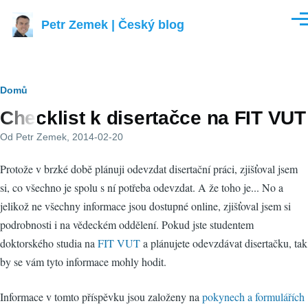
Přejít k hlavnímu obsahu
Petr Zemek | Český blog
Men
Drobečková
Domů
Checklist k disertačce na FIT VUT
navigace
Od
Petr Zemek
, 2014-02-20
Protože v brzké době plánuji odevzdat disertační práci, zjišťoval jsem
si, co všechno je spolu s ní potřeba odevzdat. A že toho je... No a
jelikož ne všechny informace jsou dostupné online, zjišťoval jsem si
podrobnosti i na vědeckém oddělení. Pokud jste studentem
doktorského studia na
FIT VUT
a plánujete odevzdávat disertačku, tak
by se vám tyto informace mohly hodit.
Informace v tomto příspěvku jsou založeny na
pokynech a formulářích