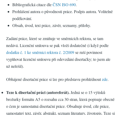
Bibliografická citace dle
ČSN ISO 690
.
Prohlášení autora o původnosti práce. Podpis autora. Volitelně
poděkování.
Obsah, úvod, text práce, závěr, seznamy, přílohy.
Zadání práce, které se zmiňuje ve směrnicích rektora, se tam
nedává. Licenční smlouva se pak vloží dodatečně (i když podle
dodatku č. 1 ke směrnici rektora č. 2/2009
se ruší povinnost
vyplňovat licenční smlouvu při odevzdání disertačky; to jsem ale
už neřešil).
Obhájené disertační práce si lze pro představu prohlédnout
zde
.
Teze k disertační práci (autoreferát).
Jedná se o 15 výtisků
brožurky formátu A5 o rozsahu cca 30 stran, která popisuje obecně
o čem je samostatná disertační práce. Obsahuje úvod, cíle práce,
samostatný text, závěr, abstrakt, seznam literatury, životopis. Teze si