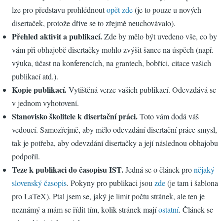
lze pro představu prohlédnout
opět zde
(je to pouze u nových
disertaček, protože dříve se to zřejmě neuchovávalo).
Přehled aktivit a publikací.
Zde by mělo být uvedeno vše, co by
vám při obhajobě disertačky mohlo zvýšit šance na úspěch (např.
výuka, účast na konferencích, na grantech, bobříci, citace vašich
publikací atd.).
Kopie publikací.
Vytištěná verze vašich publikací. Odevzdává se
v jednom vyhotovení.
Stanovisko školitele k disertační práci.
Toto vám dodá váš
vedoucí. Samozřejmě, aby mělo odevzdání disertační práce smysl,
tak je potřeba, aby odevzdání disertačky a její následnou obhajobu
podpořil.
Teze k publikaci do časopisu IST.
Jedná se o článek pro
nějaký
slovenský časopis
. Pokyny pro publikaci jsou
zde
(je tam i šablona
pro LaTeX). Ptal jsem se, jaký je limit počtu stránek, ale ten je
neznámý a mám se řídit tím, kolik stránek mají
ostatní
. Článek se