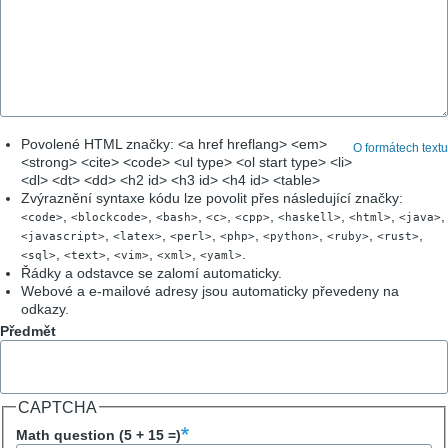
Povolené HTML značky: <a href hreflang> <em>
O formátech textu
<strong> <cite> <code> <ul type> <ol start type> <li>
<dl> <dt> <dd> <h2 id> <h3 id> <h4 id> <table>
Zvýraznění syntaxe kódu lze povolit přes následující značky:
,
,
,
,
,
,
,
,
<code>
<blockcode>
<bash>
<c>
<cpp>
<haskell>
<html>
<java>
,
,
,
,
,
,
,
<javascript>
<latex>
<perl>
<php>
<python>
<ruby>
<rust>
,
,
,
,
.
<sql>
<text>
<vim>
<xml>
<yaml>
Řádky a odstavce se zalomí automaticky.
Webové a e-mailové adresy jsou automaticky převedeny na
odkazy.
Předmět
CAPTCHA
Math question (5 + 15 =)