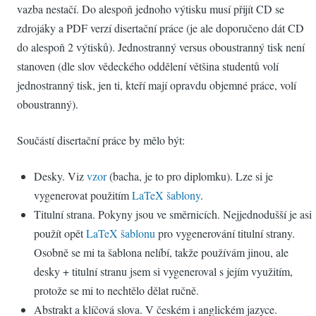
vazba nestačí. Do alespoň jednoho výtisku musí přijít CD se
zdrojáky a PDF verzí disertační práce (je ale doporučeno dát CD
do alespoň 2 výtisků). Jednostranný versus oboustranný tisk není
stanoven (dle slov vědeckého oddělení většina studentů volí
jednostranný tisk, jen ti, kteří mají opravdu objemné práce, volí
oboustranný).
Součástí disertační práce by mělo být:
Desky. Viz
vzor
(bacha, je to pro diplomku). Lze si je
vygenerovat použitím
LaTeX šablony
.
Titulní strana. Pokyny jsou ve směrnicích. Nejjednodušší je asi
použít opět
LaTeX šablonu
pro vygenerování titulní strany.
Osobně se mi ta šablona nelíbí, takže používám jinou, ale
desky + titulní stranu jsem si vygeneroval s jejím využitím,
protože se mi to nechtělo dělat ručně.
Abstrakt a klíčová slova. V českém i anglickém jazyce.