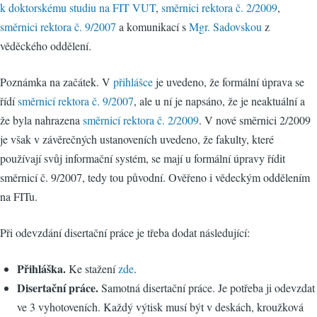
k doktorskému studiu na FIT VUT
,
směrnici rektora č. 2/2009
,
směrnici rektora č. 9/2007
a komunikací s
Mgr. Sadovskou
z
věděckého oddělení.
Poznámka na začátek. V
přihlášce
je uvedeno, že formální úprava se
řídí
směrnicí rektora č. 9/2007
, ale u ní je napsáno, že je neaktuální a
že byla nahrazena
směrnicí rektora č. 2/2009
. V nové směrnici 2/2009
je však v závěrečných ustanoveních uvedeno, že fakulty, které
používají svůj informační systém, se mají u formální úpravy řídit
směrnicí č. 9/2007, tedy tou původní. Ověřeno i vědeckým oddělením
na FITu.
Při odevzdání disertační práce je třeba dodat následující:
Přihláška.
Ke stažení
zde
.
Disertační práce.
Samotná disertační práce. Je potřeba ji odevzdat
ve 3 vyhotoveních. Každý výtisk musí být v deskách, kroužková