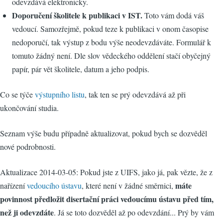
odevzdává elektronicky.
Doporučení školitele k publikaci v IST.
Toto vám dodá váš
vedoucí. Samozřejmě, pokud teze k publikaci v onom časopise
nedoporučí, tak výstup z bodu výše neodevzdáváte. Formulář k
tomuto žádný není. Dle slov vědeckého oddělení stačí obyčejný
papír, pár vět školitele, datum a jeho podpis.
Co se týče
výstupního listu
, tak ten se prý odevzdává až při
ukončování studia.
Seznam výše budu případně aktualizovat, pokud bych se dozvěděl
nové podrobnosti.
Aktualizace 2014-03-05: Pokud jste z UIFS, jako já, pak vězte, že z
máte
nařízení
vedoucího ústavu
, které není v žádné směrnici,
povinnost předložit disertační práci vedoucímu ústavu před tím,
než ji odevzdáte
. Já se toto dozvěděl až po odevzdání... Prý by vám