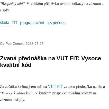
"Bezpečný kód"
. V krátkém příspěvku uvádím odkazy na záznam a
slajdy.
škola
FIT
programování
bezpečnost
Od
Petr Zemek
, 2023-07-28
Zvaná přednáška na VUT FIT: Vysoce
kvalitní kód
Za začátku května jsem měl na
VUT FIT
zvanou přednášku na téma
"Vysoce kvalitní kód"
. V krátkém příspěvku uvádím odkazy na
záznam a slajdy.