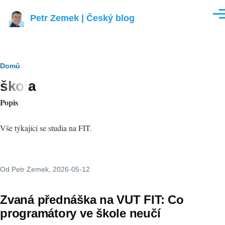
Přejít k hlavnímu obsahu
Petr Zemek | Český blog
Men
Drobečková
Domů
škola
navigace
Popis
Vše týkající se studia na FIT.
Od
Petr Zemek
, 2026-05-12
Zvaná přednáška na VUT FIT: Co
programátory ve škole neučí