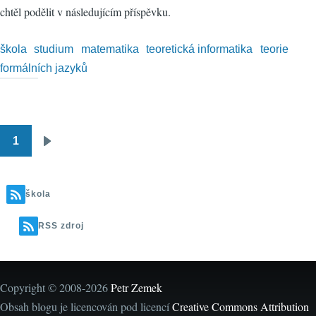
chtěl podělit v následujícím příspěvku.
škola
studium
matematika
teoretická informatika
teorie
formálních jazyků
1
Pagination
Následující
stránka
škola
RSS zdroj
Copyright © 2008-2026
Petr Zemek
Obsah blogu je licencován pod licencí
Creative Commons Attribution