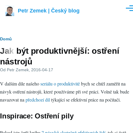
Přejít k hlavnímu obsahu
Petr Zemek | Český blog
Men
Drobečková
Domů
Jak být produktivnější: ostření
navigace
nástrojů
Od
Petr Zemek
, 2016-04-17
V dalším díle našeho
seriálu o produktivitě
bych se chtěl zaměřit na
návyk ostření nástrojů, které používáme při své práci. Volně tak bude
navazovat na
předchozí díl
týkající se efektivní práce na počítači.
Inspirace: Ostření pily
Pokud jste četli knihu
7 návyků skutečně efektivních lidí
, tak si jistě