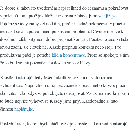
Je dobré si takováto uvědomění zapsat ihned do seznamu a pokračovat
v práci. O tom, proč je důležité to dostat z hlavy jsem
zde již psal
.
Pojďme se tedy zamyslet nad tím, proč následně pokračovat v práci a
nesnažit se o nápravu ihned po zjištění problému. Důvodem je, že k
dosáhnutí efektivity není dobré přepínat kontext. Počítač to sice zvládá
levou zadní, ale člověk ne. Každé přepnutí kontextu něco stojí. Pro
produktivní práci je potřeba
klid a koncentrace
. Proto se spokojte s tím,
že to budete mít poznačené a dostanete to z hlavy.
K ostření nástrojů, tedy řešení úkolů ze seznamu, si doporučuji
vyhradit čas. Např. chvíli ráno než začnete s prací, nebo když s prací
skončíte, nebo když se potřebujete odreagovat. Záleží na vás, kdy vám
to bude nejvíce vyhovovat. Každý jsme jiný. Každopádně si tuto
činnost
naplánujte
.
Poslední rada, kterou bych chtěl uvést je, abyste nad ostřením nástrojů