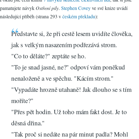
pamatujete návyk
Ostření pily
.
Stephen Covey
ve své knize uvádí
následující příběh (strana 293 v
českém překladu
):
Představte si, že při cestě lesem uvidíte člověka,
jak s velkým nasazením podřezává strom.
"Co to děláte?" zeptáte se ho.
"To je snad jasné, ne?" odpoví vám poněkud
nenaloženě a ve spěchu. "Kácím strom."
"Vypadáte hrozně utahaně! Jak dlouho se s tím
moříte?"
"Přes pět hodin. Už toho mám fakt dost. Je to
děsná dřina."
"Tak proč si nedáte na pár minut padla? Mohl