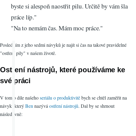
byste si alespoň naostřit pilu. Určitě by vám šla
práce líp."
"Na to nemám čas. Mám moc práce."
Posledním z jeho sedmi návyků je najít si čas na takové pravidelné
"ostření pily" v našem životě.
Ostření nástrojů, které používáme ke
své práci
V tomto díle našeho
seriálu o produktivitě
bych se chtěl zaměřit na
návyk, který
Ben
nazývá
ostření nástrojů
. Dal by se shrnout
následovně: