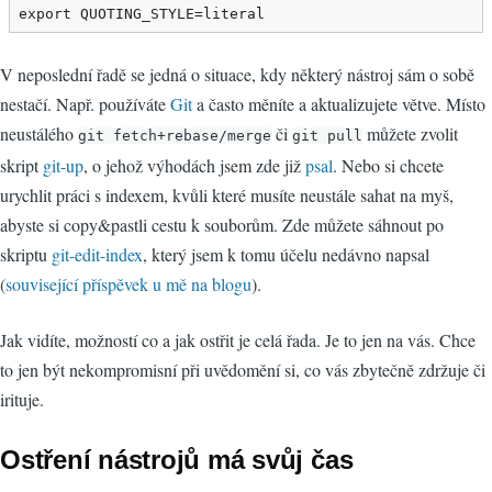
export QUOTING_STYLE=literal
V neposlední řadě se jedná o situace, kdy některý nástroj sám o sobě
nestačí. Např. používáte
Git
a často měníte a aktualizujete větve. Místo
neustálého
či
můžete zvolit
git fetch+rebase/merge
git pull
skript
git-up
, o jehož výhodách jsem zde již
psal
. Nebo si chcete
urychlit práci s indexem, kvůli které musíte neustále sahat na myš,
abyste si copy&pastli cestu k souborům. Zde můžete sáhnout po
skriptu
git-edit-index
, který jsem k tomu účelu nedávno napsal
(
související příspěvek u mě na blogu
).
Jak vidíte, možností co a jak ostřit je celá řada. Je to jen na vás. Chce
to jen být nekompromisní při uvědomění si, co vás zbytečně zdržuje či
irituje.
Ostření nástrojů má svůj čas