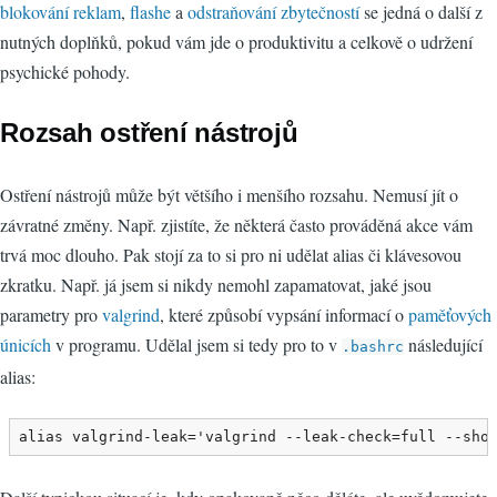
blokování reklam
,
flashe
a
odstraňování zbytečností
se jedná o další z
nutných doplňků, pokud vám jde o produktivitu a celkově o udržení
psychické pohody.
Rozsah ostření nástrojů
Ostření nástrojů může být většího i menšího rozsahu. Nemusí jít o
závratné změny. Např. zjistíte, že některá často prováděná akce vám
trvá moc dlouho. Pak stojí za to si pro ni udělat alias či klávesovou
zkratku. Např. já jsem si nikdy nemohl zapamatovat, jaké jsou
parametry pro
valgrind
, které způsobí vypsání informací o
paměťových
únicích
v programu. Udělal jsem si tedy pro to v
následující
.bashrc
alias:
alias valgrind-leak='valgrind --leak-check=full --sho