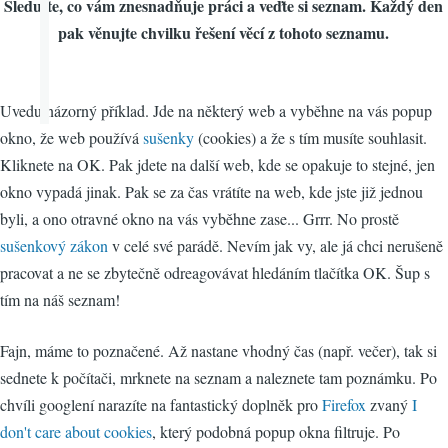
Sledujte, co vám znesnadňuje práci a veďte si seznam. Každý den
pak věnujte chvilku řešení věcí z tohoto seznamu.
Uvedu názorný příklad. Jde na některý web a vyběhne na vás popup
okno, že web používá
sušenky
(cookies) a že s tím musíte souhlasit.
Kliknete na OK. Pak jdete na další web, kde se opakuje to stejné, jen
okno vypadá jinak. Pak se za čas vrátíte na web, kde jste již jednou
byli, a ono otravné okno na vás vyběhne zase... Grrr. No prostě
sušenkový zákon
v celé své parádě. Nevím jak vy, ale já chci nerušeně
pracovat a ne se zbytečně odreagovávat hledáním tlačítka OK. Šup s
tím na náš seznam!
Fajn, máme to poznačené. Až nastane vhodný čas (např. večer), tak si
sednete k počítači, mrknete na seznam a naleznete tam poznámku. Po
chvíli googlení narazíte na fantastický doplněk pro
Firefox
zvaný
I
don't care about cookies
, který podobná popup okna filtruje. Po