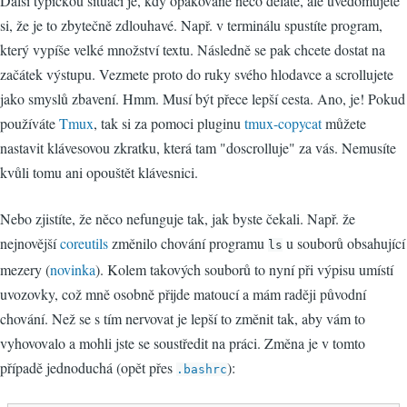
Další typickou situací je, kdy opakovaně něco děláte, ale uvědomujete
si, že je to zbytečně zdlouhavé. Např. v terminálu spustíte program,
který vypíše velké množství textu. Následně se pak chcete dostat na
začátek výstupu. Vezmete proto do ruky svého hlodavce a scrollujete
jako smyslů zbavení. Hmm. Musí být přece lepší cesta. Ano, je! Pokud
používáte
Tmux
, tak si za pomoci pluginu
tmux-copycat
můžete
nastavit klávesovou zkratku, která tam "doscrolluje" za vás. Nemusíte
kvůli tomu ani opouštět klávesnici.
Nebo zjistíte, že něco nefunguje tak, jak byste čekali. Např. že
nejnovější
coreutils
změnilo chování programu
u souborů obsahující
ls
mezery (
novinka
). Kolem takových souborů to nyní při výpisu umístí
uvozovky, což mně osobně přijde matoucí a mám raději původní
chování. Než se s tím nervovat je lepší to změnit tak, aby vám to
vyhovovalo a mohli jste se soustředit na práci. Změna je v tomto
případě jednoduchá (opět přes
):
.bashrc