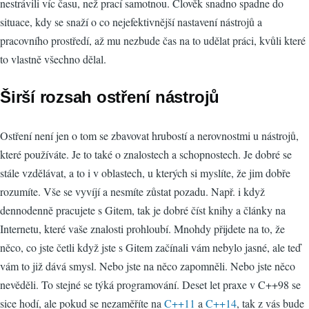
nestrávili víc času, než prací samotnou. Člověk snadno spadne do
situace, kdy se snaží o co nejefektivnější nastavení nástrojů a
pracovního prostředí, až mu nezbude čas na to udělat práci, kvůli které
to vlastně všechno dělal.
Širší rozsah ostření nástrojů
Ostření není jen o tom se zbavovat hrubostí a nerovnostmi u nástrojů,
které používáte. Je to také o znalostech a schopnostech. Je dobré se
stále vzdělávat, a to i v oblastech, u kterých si myslíte, že jim dobře
rozumíte. Vše se vyvíjí a nesmíte zůstat pozadu. Např. i když
dennodenně pracujete s Gitem, tak je dobré číst knihy a články na
Internetu, které vaše znalosti prohloubí. Mnohdy přijdete na to, že
něco, co jste četli když jste s Gitem začínali vám nebylo jasné, ale teď
vám to již dává smysl. Nebo jste na něco zapomněli. Nebo jste něco
nevěděli. To stejné se týká programování. Deset let praxe v C++98 se
sice hodí, ale pokud se nezaměříte na
C++11
a
C++14
, tak z vás bude