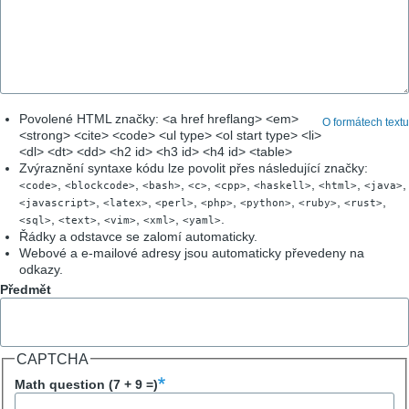
Povolené HTML značky: <a href hreflang> <em>
O formátech textu
<strong> <cite> <code> <ul type> <ol start type> <li>
<dl> <dt> <dd> <h2 id> <h3 id> <h4 id> <table>
Zvýraznění syntaxe kódu lze povolit přes následující značky:
,
,
,
,
,
,
,
,
<code>
<blockcode>
<bash>
<c>
<cpp>
<haskell>
<html>
<java>
,
,
,
,
,
,
,
<javascript>
<latex>
<perl>
<php>
<python>
<ruby>
<rust>
,
,
,
,
.
<sql>
<text>
<vim>
<xml>
<yaml>
Řádky a odstavce se zalomí automaticky.
Webové a e-mailové adresy jsou automaticky převedeny na
odkazy.
Předmět
CAPTCHA
Math question (7 + 9 =)