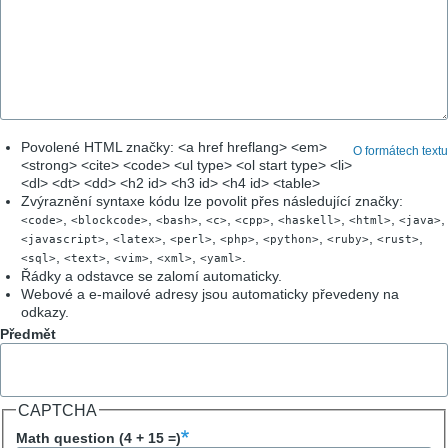
Povolené HTML značky: <a href hreflang> <em>
O formátech textu
<strong> <cite> <code> <ul type> <ol start type> <li>
<dl> <dt> <dd> <h2 id> <h3 id> <h4 id> <table>
Zvýraznění syntaxe kódu lze povolit přes následující značky:
,
,
,
,
,
,
,
,
<code>
<blockcode>
<bash>
<c>
<cpp>
<haskell>
<html>
<java>
,
,
,
,
,
,
,
<javascript>
<latex>
<perl>
<php>
<python>
<ruby>
<rust>
,
,
,
,
.
<sql>
<text>
<vim>
<xml>
<yaml>
Řádky a odstavce se zalomí automaticky.
Webové a e-mailové adresy jsou automaticky převedeny na
odkazy.
Předmět
CAPTCHA
Math question (4 + 15 =)