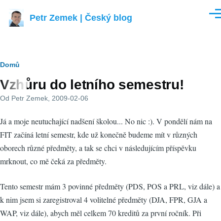
Přejít k hlavnímu obsahu
Petr Zemek | Český blog
Men
Drobečková
Domů
Vzhůru do letního semestru!
navigace
Od
Petr Zemek
, 2009-02-06
Já a moje neutuchající nadšení školou... No nic :). V pondělí nám na
FIT začíná letní semestr, kde už konečně budeme mít v různých
oborech různé předměty, a tak se chci v následujícím příspěvku
mrknout, co mě čeká za předměty.
Tento semestr mám 3 povinné předměty (PDS, POS a PRL, viz dále) a
k nim jsem si zaregistroval 4 volitelné předměty (DJA, FPR, GJA a
WAP, viz dále), abych měl celkem 70 kreditů za první ročník. Při