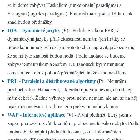
se budeme zabývat Haskellem (funkcionální paradigma) a
Prologem (logické paradigma). Předmět má zapsáno 14 lidí, tak
snad budou přednášky.
DJA - Dynamické jazyky
(V)
- Podobně jako u FPR, s
dynamickými jazyky příliš zkušeností nemám (jen hrátky se
Squeakem minulý semestr) a proto to chci napravit, protože vím,
že se mi tyto znalosti budou hodit. Podle anotace se budeme
zabývat Smalltalkem a Selfem. Dr. Janoušek byl v minulém
semestru celkem v pohodě přednášející, takže snad nezklame.
PRL - Paralelní a distribuované algoritmy
(P)
- Neutrální
předmět s doc. Hanáčkem, u kterého opravdu nevím, co od něj
mám čekat :). Žádné výhrady proti němu nemám, ale ani se na něj
nijak moc netěším. Uvidíme, zda překvapí, nebo zklame.
WAP - Internetové aplikace
(V)
- První předmět, který jsem si
zapsal především kvůli kreditům, protože nic lepšího nebylo. Podle
anotace bude náplní předmětu to samé, co v Informačních
systémech (IIS) ve třetím semestru, takže nic moc. O vývoj