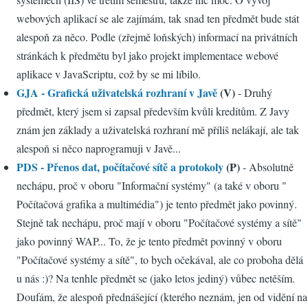
webových aplikací se ale zajímám, tak snad ten předmět bude stát
alespoň za něco. Podle (zřejmě loňských) informací na privátních
stránkách k předmětu byl jako projekt implementace webové
aplikace v JavaScriptu, což by se mi líbilo.
GJA - Grafická uživatelská rozhraní v Javě
(V)
- Druhý
předmět, který jsem si zapsal především kvůli kreditům. Z Javy
znám jen základy a uživatelská rozhraní mě příliš nelákají, ale tak
alespoň si něco naprogramuji v Javě...
PDS - Přenos dat, počítačové sítě a protokoly
(P)
- Absolutně
nechápu, proč v oboru "Informační systémy" (a také v oboru "
Počítačová grafika a multimédia") je tento předmět jako povinný.
Stejně tak nechápu, proč mají v oboru "Počítačové systémy a sítě"
jako povinný WAP... To, že je tento předmět povinný v oboru
"Počítačové systémy a sítě", to bych očekával, ale co proboha dělá
u nás :)? Na tenhle předmět se (jako letos jediný) vůbec netěším.
Doufám, že alespoň přednášející (kterého neznám, jen od vidění na