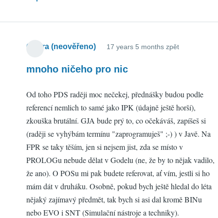
Ondra (neověřeno)
17 years 5 months zpět
mnoho ničeho pro nic
Od toho PDS raději moc nečekej, přednášky budou podle
referencí nemlich to samé jako IPK (údajně ještě horší),
zkouška brutální. GJA bude prý to, co očekáváš, zapíšeš si
(raději se vyhýbám termínu "zaprogramuješ" ;-) ) v Javě. Na
FPR se taky těším, jen si nejsem jist, zda se místo v
PROLOGu nebude dělat v Godelu (ne, že by to nějak vadilo,
že ano). O POSu mi pak budete referovat, ať vím, jestli si ho
mám dát v druháku. Osobně, pokud bych ještě hledal do léta
nějaký zajímavý předmět, tak bych si asi dal kromě BINu
nebo EVO i SNT (Simulační nástroje a techniky).