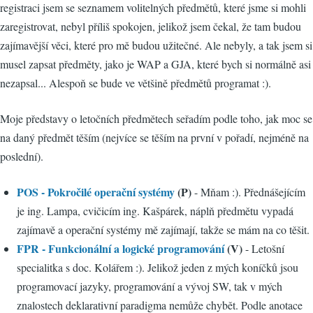
registraci jsem se seznamem volitelných předmětů, které jsme si mohli
zaregistrovat, nebyl příliš spokojen, jelikož jsem čekal, že tam budou
zajímavější věci, které pro mě budou užitečné. Ale nebyly, a tak jsem si
musel zapsat předměty, jako je WAP a GJA, které bych si normálně asi
nezapsal... Alespoň se bude ve většině předmětů programat :).
Moje představy o letočních předmětech seřadím podle toho, jak moc se
na daný předmět těším (nejvíce se těším na první v pořadí, nejméně na
poslední).
POS - Pokročilé operační systémy
(P)
- Mňam :). Přednášejícím
je ing. Lampa, cvičicím ing. Kašpárek, náplň předmětu vypadá
zajímavě a operační systémy mě zajímají, takže se mám na co těšit.
FPR - Funkcionální a logické programování
(V)
- Letošní
specialitka s doc. Kolářem :). Jelikož jeden z mých koníčků jsou
programovací jazyky, programování a vývoj SW, tak v mých
znalostech deklarativní paradigma nemůže chybět. Podle anotace