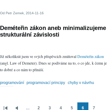
Od
Petr Zemek
, 2014-11-16
Deméteřin zákon aneb minimalizujeme
strukturální závislosti
Již několikrát jsem ve svých příspěvcích zmiňoval
Deméteřin zákon
(angl. Law of Demeter). Dnes se podíváme na to, o co jde, k čemu je
to dobré a co nám to přináší.
programování
programovací principy
chyby v návrhu
…
2
3
4
5
6
7