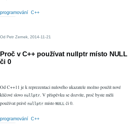
programování
C++
Od
Petr Zemek
, 2014-11-21
Proč v C++ používat nullptr místo NULL
či 0
Od C++11 je k reprezentaci nulového ukazatele možno použít nové
klíčové slovo
. V příspěvku se dozvíte, proč byste měli
nullptr
používat právě
místo
či 0.
nullptr
NULL
programování
C++