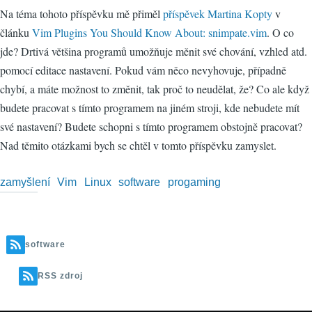
Na téma tohoto příspěvku mě přiměl
příspěvek
Martina Kopty
v
článku
Vim Plugins You Should Know About: snimpate.vim
. O co
jde? Drtivá většina programů umožňuje měnit své chování, vzhled atd.
pomocí editace nastavení. Pokud vám něco nevyhovuje, případně
chybí, a máte možnost to změnit, tak proč to neudělat, že? Co ale když
budete pracovat s tímto programem na jiném stroji, kde nebudete mít
své nastavení? Budete schopni s tímto programem obstojně pracovat?
Nad těmito otázkami bych se chtěl v tomto příspěvku zamyslet.
zamyšlení
Vim
Linux
software
progaming
software
RSS zdroj