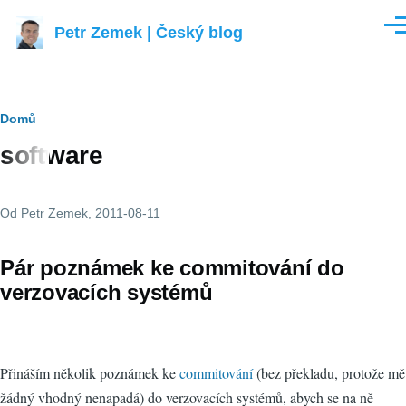
Přejít k hlavnímu obsahu
Petr Zemek | Český blog
Men
Drobečková
Domů
software
navigace
Od
Petr Zemek
, 2011-08-11
Pár poznámek ke commitování do
verzovacích systémů
Přináším několik poznámek ke
commitování
(bez překladu, protože mě
žádný vhodný nenapadá) do verzovacích systémů, abych se na ně