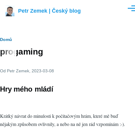
Přejít k hlavnímu obsahu
Petr Zemek | Český blog
Men
Drobečková
Domů
progaming
navigace
Od
Petr Zemek
, 2023-03-08
Hry mého mládí
Krátký návrat do minulosti k počítačovým hrám, které mě buď
nějakým způsobem ovlivnily, a nebo na ně jen rád vzpomínám :-).