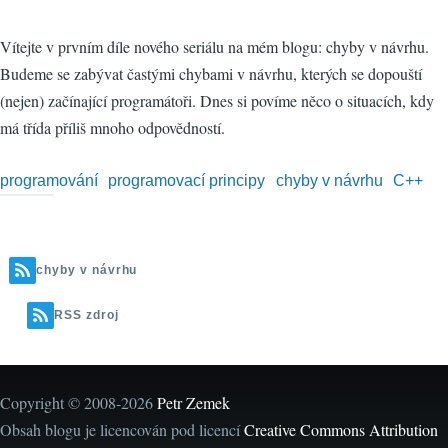
Vítejte v prvním díle nového seriálu na mém blogu: chyby v návrhu.
Budeme se zabývat častými chybami v návrhu, kterých se dopouští
(nejen) začínající programátoři. Dnes si povíme něco o situacích, kdy
má třída příliš mnoho odpovědností.
programování
programovací principy
chyby v návrhu
C++
chyby v návrhu
RSS zdroj
Copyright © 2008-2026
Petr Zemek
Obsah blogu je licencován pod licencí
Creative Commons Attribution