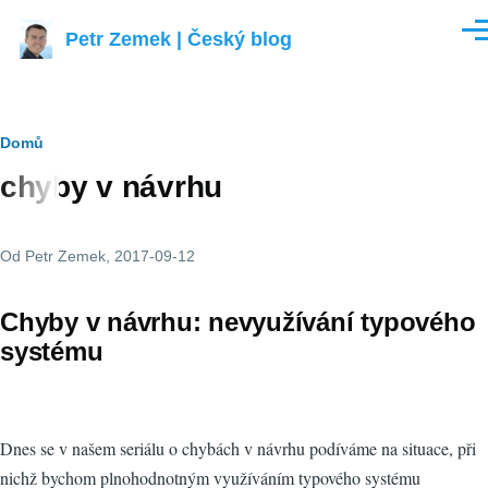
Přejít k hlavnímu obsahu
Petr Zemek | Český blog
Men
Drobečková
Domů
chyby v návrhu
navigace
Od
Petr Zemek
, 2017-09-12
Chyby v návrhu: nevyužívání typového
systému
Dnes se v našem seriálu o chybách v návrhu podíváme na situace, při
nichž bychom plnohodnotným využíváním typového systému