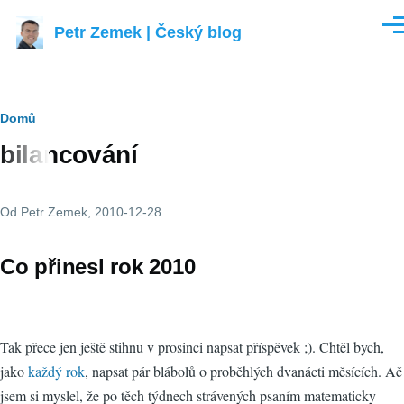
Přejít k hlavnímu obsahu
Petr Zemek | Český blog
Men
Drobečková
Domů
bilancování
navigace
Od
Petr Zemek
, 2010-12-28
Co přinesl rok 2010
Tak přece jen ještě stihnu v prosinci napsat příspěvek ;). Chtěl bych,
jako
každý rok
, napsat pár blábolů o proběhlých dvanácti měsících. Ač
jsem si myslel, že po těch týdnech strávených psaním matematicky