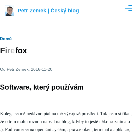
Přejít k hlavnímu obsahu
Petr Zemek | Český blog
Men
Drobečková
Domů
Firefox
navigace
Od
Petr Zemek
, 2016-11-20
Software, který používám
Kolega se mě nedávno ptal na mé vývojové prostředí. Tak jsem si říkal,
že o tom mohu rovnou napsat na blog, kdyby to ještě někoho zajímalo
:). Podíváme se na operační systém, správce oken, terminál a aplikace,