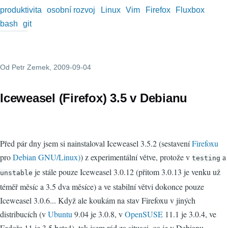
produktivita
osobní rozvoj
Linux
Vim
Firefox
Fluxbox
bash
git
Od
Petr Zemek
, 2009-09-04
Iceweasel (Firefox) 3.5 v Debianu
Před pár dny jsem si nainstaloval Iceweasel 3.5.2 (sestavení
Firefoxu
pro
Debian GNU/Linux)
) z experimentální větve, protože v
a
testing
je stále pouze Iceweasel 3.0.12 (přitom 3.0.13 je venku už
unstable
téměř měsíc a 3.5 dva měsíce) a ve stabilní větvi dokonce pouze
Iceweasel 3.0.6... Když ale koukám na stav Firefoxu v jiných
distribucích (v
Ubuntu
9.04 je 3.0.8, v
OpenSUSE
11.1 je 3.0.4, ve
Fedoře 11 je 3.5.beta4), tak jsem rád za situaci, co je v Debianu