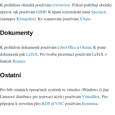
K prohlížení obrázků používám
Gwenview
. Pokud potřebuji obrázky
upravit, tak používám
GIMP
. K típání screenshotů mám
Spectacle
(nástupce
KSnapshot
). Ke scannování používám
XSane
.
Dokumenty
K prohlížení dokumentů používám
LibreOffice
a
Okular
. K psaní
dokumentů pak
LaTeX
. Pro tvorbu prezentací používám LaTeX +
balíček
Beamer
.
Ostatní
Pro běh ostatních operačních systémů ve virtuálce (Windows či jiné
Linuxové distribuce pro testovací účely) používám
VirtualBox
. Pro
připojení k serverům přes
RDP
či
VNC
používám
Remmina
.