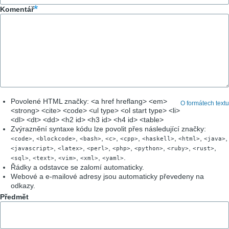
Komentář
Povolené HTML značky: <a href hreflang> <em>
O formátech textu
<strong> <cite> <code> <ul type> <ol start type> <li>
<dl> <dt> <dd> <h2 id> <h3 id> <h4 id> <table>
Zvýraznění syntaxe kódu lze povolit přes následující značky:
,
,
,
,
,
,
,
,
<code>
<blockcode>
<bash>
<c>
<cpp>
<haskell>
<html>
<java>
,
,
,
,
,
,
,
<javascript>
<latex>
<perl>
<php>
<python>
<ruby>
<rust>
,
,
,
,
.
<sql>
<text>
<vim>
<xml>
<yaml>
Řádky a odstavce se zalomí automaticky.
Webové a e-mailové adresy jsou automaticky převedeny na
odkazy.
Předmět