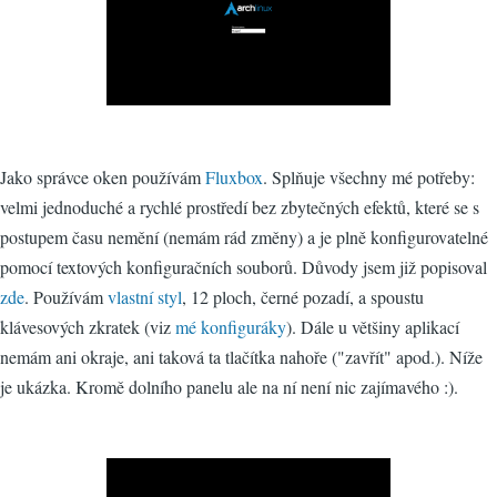
Jako správce oken používám
Fluxbox
. Splňuje všechny mé potřeby:
velmi jednoduché a rychlé prostředí bez zbytečných efektů, které se s
postupem času nemění (nemám rád změny) a je plně konfigurovatelné
pomocí textových konfiguračních souborů. Důvody jsem již popisoval
zde
. Používám
vlastní styl
, 12 ploch, černé pozadí, a spoustu
klávesových zkratek (viz
mé konfiguráky
). Dále u většiny aplikací
nemám ani okraje, ani taková ta tlačítka nahoře ("zavřít" apod.). Níže
je ukázka. Kromě dolního panelu ale na ní není nic zajímavého :).