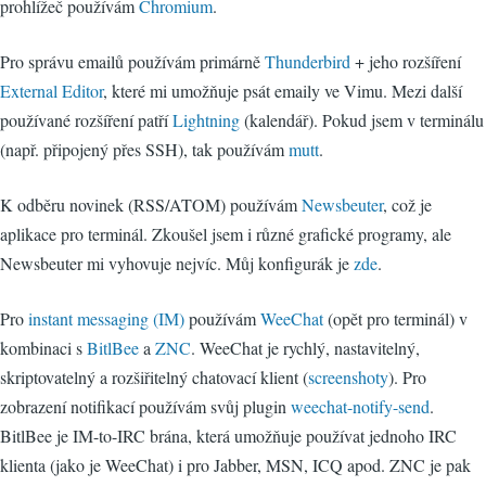
prohlížeč používám
Chromium
.
Pro správu emailů používám primárně
Thunderbird
+ jeho rozšíření
External Editor
, které mi umožňuje psát emaily ve Vimu. Mezi další
používané rozšíření patří
Lightning
(kalendář). Pokud jsem v terminálu
(např. připojený přes SSH), tak používám
mutt
.
K odběru novinek (RSS/ATOM) používám
Newsbeuter
, což je
aplikace pro terminál. Zkoušel jsem i různé grafické programy, ale
Newsbeuter mi vyhovuje nejvíc. Můj konfigurák je
zde
.
Pro
instant messaging (IM)
používám
WeeChat
(opět pro terminál) v
kombinaci s
BitlBee
a
ZNC
. WeeChat je rychlý, nastavitelný,
skriptovatelný a rozšiřitelný chatovací klient (
screenshoty
). Pro
zobrazení notifikací používám svůj plugin
weechat-notify-send
.
BitlBee je IM-to-IRC brána, která umožňuje používat jednoho IRC
klienta (jako je WeeChat) i pro Jabber, MSN, ICQ apod. ZNC je pak