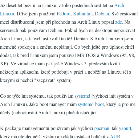
Již deset let běžím na Linuxu, z toho posledních šest let na
Arch
Linuxu
. Dříve jsem používal
Fedoru
,
Kubuntu
a
Debian
. Své cestování
mezi distribucemi jsem při přechodu na Arch Linux popsal
zde
. Na
serverech pak používám Debian. Pokud bych na desktopu nepoužíval
Arch Linux, tak bych asi zvolil taktéž Debian. S Arch Linuxem jsem
nicméně spokojen a změnu neplánuji. Co bych ještě pro úplnost chtěl
dodat, tak před Linuxem jsem používal MS-DOS a Windows (95, 98,
XP). Ve virtuálce mám pak ještě Windows 7, především kvůli
některým aplikacím, které potřebuji v práci a neběží na Linuxu (či s
kterými si nechci "zacpávat" systém).
Co se týče init systému, tak používám
systemd
(výchozí init systém v
Arch Linuxu). Jako boot manager mám
systemd-boot
, který je pro mé
účely (nabootování Arch Linuxu) plně dostačující.
K package managementu používám jak výchozí
pacman
, tak
yaourt
,
který má přehlednější výstup a zvládá instalaci balíčků z
AUR