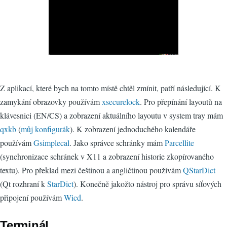
Z aplikací, které bych na tomto místě chtěl zmínit, patří následující. K
zamykání obrazovky používám
xsecurelock
. Pro přepínání layoutů na
klávesnici (EN/CS) a zobrazení aktuálního layoutu v system tray mám
qxkb
(
můj konfigurák
). K zobrazení jednoduchého kalendáře
používám
Gsimplecal
. Jako správce schránky mám
Parcellite
(synchronizace schránek v X11 a zobrazení historie zkopírovaného
textu). Pro překlad mezi češtinou a angličtinou používám
QStarDict
(Qt rozhraní k
StarDict
). Konečně jakožto nástroj pro správu síťových
připojení používám
Wicd
.
Terminál