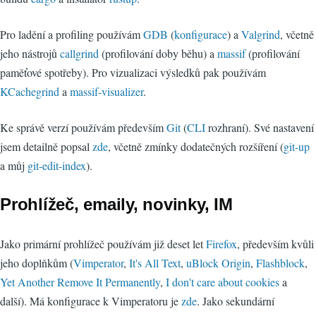
Pro ladění a profiling používám
GDB
(
konfigurace
) a
Valgrind
, včetně
jeho nástrojů
callgrind
(profilování doby běhu) a
massif
(profilování
paměťové spotřeby). Pro vizualizaci výsledků pak používám
KCachegrind
a
massif-visualizer
.
Ke správě verzí používám především
Git
(
CLI
rozhraní). Své nastavení
jsem detailně popsal
zde
, včetně zmínky dodatečných rozšíření (
git-up
a můj
git-edit-index
).
Prohlížeč, emaily, novinky, IM
Jako primární prohlížeč používám již deset let
Firefox
, především kvůli
jeho doplňkům (
Vimperator
,
It's All Text
,
uBlock Origin
,
Flashblock
,
Yet Another Remove It Permanently
,
I don't care about cookies
a
další). Má konfigurace k Vimperatoru je
zde
. Jako sekundární