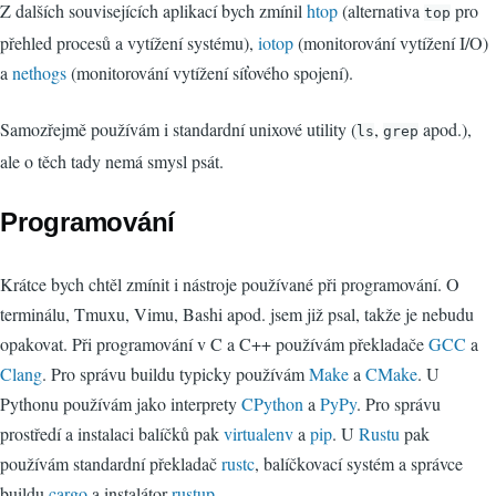
Z dalších souvisejících aplikací bych zmínil
htop
(alternativa
pro
top
přehled procesů a vytížení systému),
iotop
(monitorování vytížení I/O)
a
nethogs
(monitorování vytížení síťového spojení).
Samozřejmě používám i standardní unixové utility (
,
apod.),
ls
grep
ale o těch tady nemá smysl psát.
Programování
Krátce bych chtěl zmínit i nástroje používané při programování. O
terminálu, Tmuxu, Vimu, Bashi apod. jsem již psal, takže je nebudu
opakovat. Při programování v C a C++ používám překladače
GCC
a
Clang
. Pro správu buildu typicky používám
Make
a
CMake
. U
Pythonu používám jako interprety
CPython
a
PyPy
. Pro správu
prostředí a instalaci balíčků pak
virtualenv
a
pip
. U
Rustu
pak
používám standardní překladač
rustc
, balíčkovací systém a správce
buildu
cargo
a instalátor
rustup
.