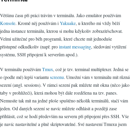
Většinu času při práci trávím v terminálu. Jako emulátor používám
Konsole
. Kromě něj používám i
Yakuake
, u kterého mi vždy běží
jedna instance terminálu, kterou si mohu kdykoliv zobrazit/schovat.
Velmi užitečné pro běh programů, které chcete mít jednoduše
přístupné odkudkoliv (např. pro
instant messaging
, sledování vytížení
systému, SSH připojení k serverům apod.).
V terminálu používám
Tmux
, což je tzv. terminal multiplexer. Jedná se
o (podle mě) lepší variantu
screenu
. Umožní vám v terminálu mít různá
sezení (angl. sessions). V rámci sezení pak můžete mít okna (něco jako
taby v prohlížeči), která mohou být dále rozdělena na tzv. panes.
Nemusíte tak mít na jedné ploše spuštěno několik terminálů, stačí vám
jeden. Od daných sezení se navíc můžete odhlásit a později zase
přihlásit, což se hodí především na serveru při připojení přes SSH. Vše
je navíc nastavitelné a plně skriptovatelné. Své nastavení Tmuxu jsem