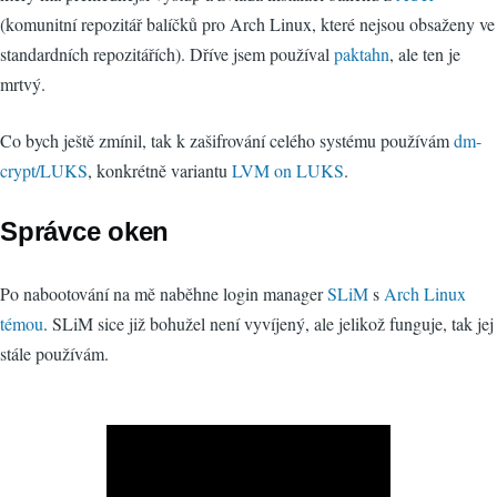
(komunitní repozitář balíčků pro Arch Linux, které nejsou obsaženy ve
standardních repozitářích). Dříve jsem používal
paktahn
, ale ten je
mrtvý.
Co bych ještě zmínil, tak k zašifrování celého systému používám
dm-
crypt/LUKS
, konkrétně variantu
LVM on LUKS
.
Správce oken
Po nabootování na mě naběhne login manager
SLiM
s
Arch Linux
témou
. SLiM sice již bohužel není vyvíjený, ale jelikož funguje, tak jej
stále používám.