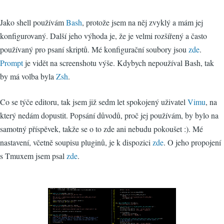
Jako shell používám
Bash
, protože jsem na něj zvyklý a mám jej
konfigurovaný. Další jeho výhoda je, že je velmi rozšířený a často
používaný pro psaní skriptů. Mé konfigurační soubory jsou
zde
.
Prompt
je vidět na screenshotu výše. Kdybych nepoužíval Bash, tak
by má volba byla
Zsh
.
Co se týče editoru, tak jsem již sedm let spokojený uživatel
Vimu
, na
který nedám dopustit. Popsání důvodů, proč jej používám, by bylo na
samotný příspěvek, takže se o to zde ani nebudu pokoušet :). Mé
nastavení, včetně soupisu pluginů, je k dispozici
zde
. O jeho propojení
s Tmuxem jsem psal
zde
.