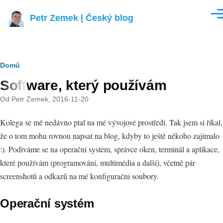
Přejít k hlavnímu obsahu
Petr Zemek | Český blog
Men
Drobečková
Domů
Software, který používám
navigace
Od
Petr Zemek
, 2016-11-20
Kolega se mě nedávno ptal na mé vývojové prostředí. Tak jsem si říkal,
že o tom mohu rovnou napsat na blog, kdyby to ještě někoho zajímalo
:). Podíváme se na operační systém, správce oken, terminál a aplikace,
které používám (programování, multimédia a další), včetně pár
screenshotů a odkazů na mé konfigurační soubory.
Operační systém