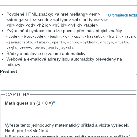
Povolené HTML značky: <a href hreflang> <em>
O formátech textu
<strong> <cite> <code> <ul type> <ol start type> <li>
<dl> <dt> <dd> <h2 id> <h3 id> <h4 id> <table>
Zvýraznění syntaxe kódu lze povolit přes následující značky:
,
,
,
,
,
,
,
,
<code>
<blockcode>
<bash>
<c>
<cpp>
<haskell>
<html>
<java>
,
,
,
,
,
,
,
<javascript>
<latex>
<perl>
<php>
<python>
<ruby>
<rust>
,
,
,
,
.
<sql>
<text>
<vim>
<xml>
<yaml>
Řádky a odstavce se zalomí automaticky.
Webové a e-mailové adresy jsou automaticky převedeny na
odkazy.
Předmět
CAPTCHA
Math question (1 + 0 =)
Vyřešte tento jednoduchý matematický příklad a vložte výsledek.
Např. pro 1+3 vložte 4.