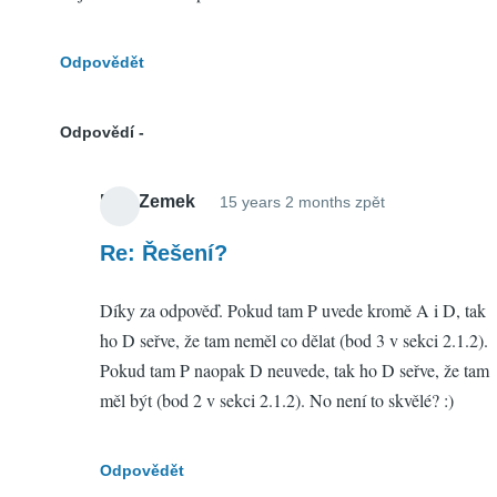
Odpovědět
Odpovědí
Petr Zemek
15 years 2 months zpět
In
reply
Re: Řešení?
to
Díky za odpověď. Pokud tam P uvede kromě A i D, tak
Řešení?
ho D seřve, že tam neměl co dělat (bod 3 v sekci 2.1.2).
by
Pokud tam P naopak D neuvede, tak ho D seřve, že tam
Libor
měl být (bod 2 v sekci 2.1.2). No není to skvělé? :)
(neověřeno)
Odpovědět