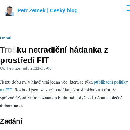
Přejít k hlavnímu obsahu
Petr Zemek | Český blog
Men
Drobečková
Domů
Trošku netradiční hádanka z
navigace
prostředí FIT
Od
Petr Zemek
, 2011-05-06
Jistou dobu mi v hlavě vrtá jedna věc, která se týká
publikační politiky
na FIT
. Rozhodl jsem se z toho udělat jakousi hádanku s tím, že
správné řešení zatím neznám, a budu rád, když se k němu společně
dobereme :).
Zadání