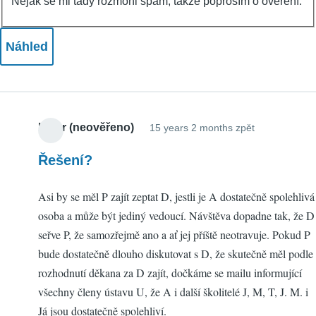
Nějak se mi tady rozmohl spam, takže poprosím o ověření.
Libor (neověřeno)
15 years 2 months zpět
Řešení?
Asi by se měl P zajít zeptat D, jestli je A dostatečně spolehlivá
osoba a může být jediný vedoucí. Návštěva dopadne tak, že D
seřve P, že samozřejmě ano a ať jej příště neotravuje. Pokud P
bude dostatečně dlouho diskutovat s D, že skutečně měl podle
rozhodnutí děkana za D zajít, dočkáme se mailu informující
všechny členy ústavu U, že A i další školitelé J, M, T, J. M. i
Já jsou dostatečně spolehliví.