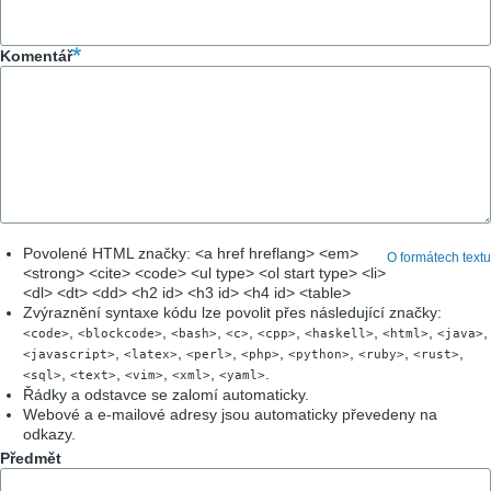
Komentář
Povolené HTML značky: <a href hreflang> <em>
O formátech textu
<strong> <cite> <code> <ul type> <ol start type> <li>
<dl> <dt> <dd> <h2 id> <h3 id> <h4 id> <table>
Zvýraznění syntaxe kódu lze povolit přes následující značky:
,
,
,
,
,
,
,
,
<code>
<blockcode>
<bash>
<c>
<cpp>
<haskell>
<html>
<java>
,
,
,
,
,
,
,
<javascript>
<latex>
<perl>
<php>
<python>
<ruby>
<rust>
,
,
,
,
.
<sql>
<text>
<vim>
<xml>
<yaml>
Řádky a odstavce se zalomí automaticky.
Webové a e-mailové adresy jsou automaticky převedeny na
odkazy.
Předmět