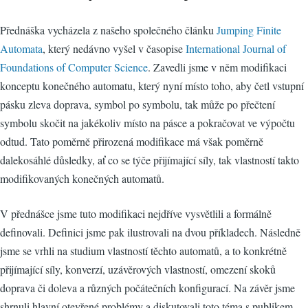
Přednáška vycházela z našeho společného článku
Jumping Finite
Automata
, který nedávno vyšel v časopise
International Journal of
Foundations of Computer Science
. Zavedli jsme v něm modifikaci
konceptu konečného automatu, který nyní místo toho, aby četl vstupní
pásku zleva doprava, symbol po symbolu, tak může po přečtení
symbolu skočit na jakékoliv místo na pásce a pokračovat ve výpočtu
odtud. Tato poměrně přirozená modifikace má však poměrně
dalekosáhlé důsledky, ať co se týče přijímající síly, tak vlastností takto
modifikovaných konečných automatů.
V přednášce jsme tuto modifikaci nejdříve vysvětlili a formálně
definovali. Definici jsme pak ilustrovali na dvou příkladech. Následně
jsme se vrhli na studium vlastností těchto automatů, a to konkrétně
přijímající síly, konverzí, uzávěrových vlastností, omezení skoků
doprava či doleva a různých počátečních konfigurací. Na závěr jsme
shrnuli hlavní otevřené problémy a diskutovali toto téma s publikem.