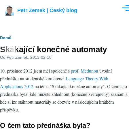
Přejít k hlavnímu obsahu
Petr Zemek | Český blog
Men
Drobečková
Domů
Skákající konečné automaty
navigace
Od
Petr Zemek
, 2013-02-10
10. prosince 2012 jsem měl společně s
prof. Medunou
úvodní
přednášku na studentské konferenci
Language Theory With
Applications 2012
na téma "Skákající konečné automaty". O čem tato
přednáška byla, kde můžete zhlédnout (konečně zveřejněný) záznam a
kde si lze stáhnout materiály se dozvíte v následujícím krátkém
příspěvku.
O čem tato přednáška byla?