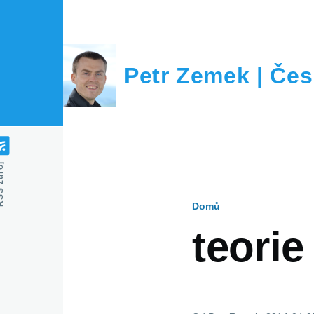
Přejít k hlavnímu obsahu
Petr Zemek | Čes
zdroj
Domů
Drobečko
teorie
navigace