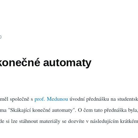
0
 konečné automaty
 měl společně s
prof. Medunou
úvodní přednášku na students
ma "Skákající konečné automaty". O čem tato přednáška byla
e si lze stáhnout materiály se dozvíte v následujícím krátké