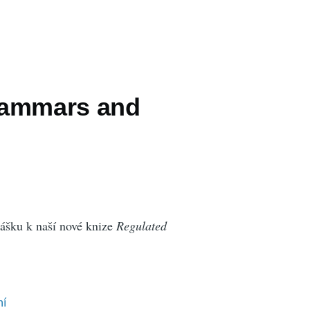
rammars and
ášku k naší nové knize
Regulated
ní