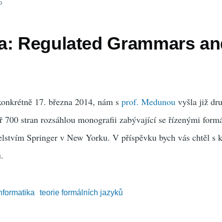
5
a: Regulated Grammars a
konkrétně 17. března 2014, nám s
prof. Medunou
vyšla již dru
ř 700 stran rozsáhlou monografii zabývající se řízenými for
lstvím Springer v New Yorku. V příspěvku bych vás chtěl s k
u.
informatika
teorie formálních jazyků