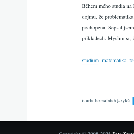
Během mého studia na FI
dojmu, že problematika
pochopena. Sepsal jsem 
příkladech. Myslím si, 
studium
matematika
te
teorie formálních jazyků
Copyright © 2008-2026
Petr Zem