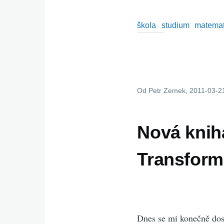
škola
studium
matemat
Od
Petr Zemek
, 2011-03-2
Nová knih
Transform
Dnes se mi konečně dos