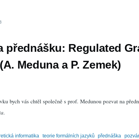
8
a přednášku: Regulated G
(A. Meduna a P. Zemek)
vku bych vás chtěl společně s prof. Medunou pozvat na předn
ta
.
retická informatika
teorie formálních jazyků
přednáška
pozvá