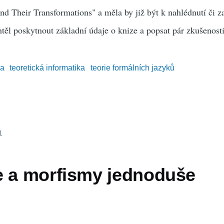
 Their Transformations" a měla by již být k nahlédnutí či z
těl poskytnout základní údaje o knize a popsat pár zkušeností 
ka
teoretická informatika
teorie formálních jazyků
1
e a morfismy jednoduše