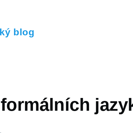
ký blog
vá
 formálních jazy