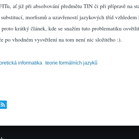
Tu, ať již při absolvování předmětu TIN či při přípravě na s
 substitucí, morfismů a uzavřeností jazykových tříd vzhledem
proto krátký článek, kde se snažím tuto problematiku osvětli
že po vhodném vysvětlení na tom není nic složitého :).
oretická informatika
teorie formálních jazyků
ek