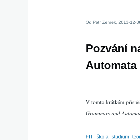
Od
Petr Zemek
, 2013-12-0
Pozvání n
Automata 
V tomto krátkém příspě
Grammars and Automa
FIT
škola
studium
teo