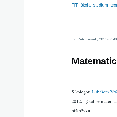
FIT
škola
studium
teo
Od
Petr Zemek
, 2013-01-0
Matematick
S kolegou
Lukášem Vr
2012. Týkal se matemati
příspěvku.