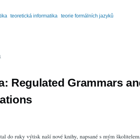
ika
teoretická informatika
teorie formálních jazyků
1
a: Regulated Grammars an
ations
tal do ruky výtisk naší nové knihy, napsané s mým školitele