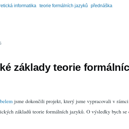
retická informatika
teorie formálních jazyků
přednáška
6
é základy teorie formální
ábelem
jsme dokončili projekt, který jsme vypracovali v rámc
ckých základů teorie formálních jazyků. O výsledky bych se c