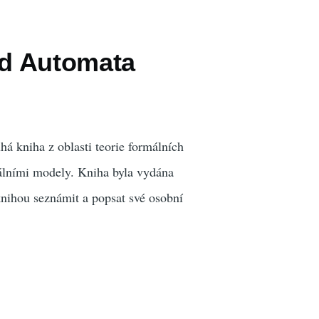
nd Automata
há kniha z oblasti teorie formálních
málními modely. Kniha byla vydána
nihou seznámit a popsat své osobní