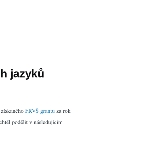
ch jazyků
i získaného
FRVŠ grantu
za rok
htěl podělit v následujícím