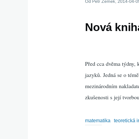
Od
Petr Zemek
, 2014-04-0
Nová knih
Před cca dvěma týdny, 
jazyků. Jedná se o témě
mezinárodním nakladate
zkušenosti s její tvorbo
matematika
teoretická 