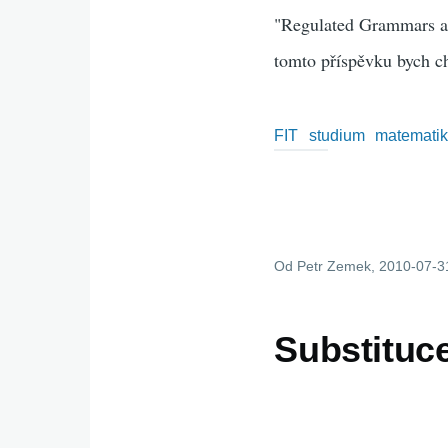
"Regulated Grammars and
tomto příspěvku bych ch
FIT
studium
matemati
Od
Petr Zemek
, 2010-07-3
Substituc