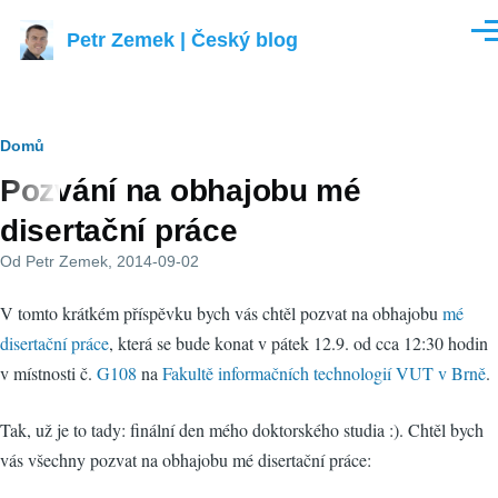
Přejít k hlavnímu obsahu
Petr Zemek | Český blog
Men
Drobečková
Domů
Pozvání na obhajobu mé
navigace
disertační práce
Od
Petr Zemek
, 2014-09-02
V tomto krátkém příspěvku bych vás chtěl pozvat na obhajobu
mé
disertační práce
, která se bude konat v pátek 12.9. od cca 12:30 hodin
v místnosti č.
G108
na
Fakultě informačních technologií VUT v Brně
.
Tak, už je to tady: finální den mého doktorského studia :). Chtěl bych
vás všechny pozvat na obhajobu mé disertační práce: