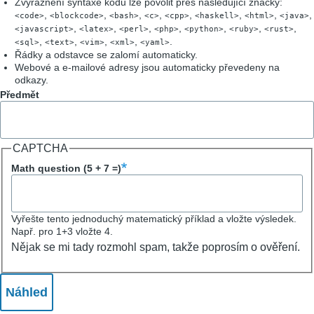
Zvýraznění syntaxe kódu lze povolit přes následující značky:
,
,
,
,
,
,
,
,
<code>
<blockcode>
<bash>
<c>
<cpp>
<haskell>
<html>
<java>
,
,
,
,
,
,
,
<javascript>
<latex>
<perl>
<php>
<python>
<ruby>
<rust>
,
,
,
,
.
<sql>
<text>
<vim>
<xml>
<yaml>
Řádky a odstavce se zalomí automaticky.
Webové a e-mailové adresy jsou automaticky převedeny na
odkazy.
Předmět
CAPTCHA
Math question (5 + 7 =)
Vyřešte tento jednoduchý matematický příklad a vložte výsledek.
Např. pro 1+3 vložte 4.
Nějak se mi tady rozmohl spam, takže poprosím o ověření.