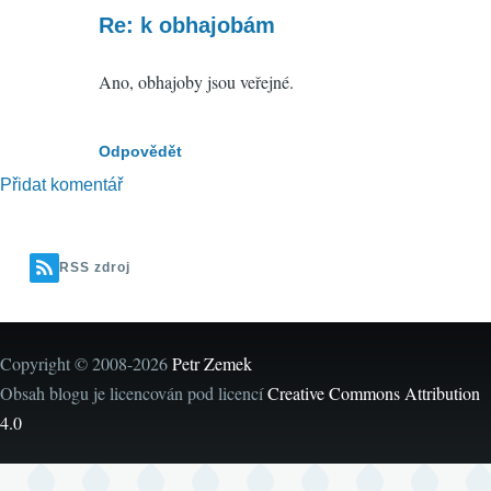
reply
Re: k obhajobám
to
Ano, obhajoby jsou veřejné.
k
obhajobám
by
Odpovědět
tastyfish
Přidat komentář
(neověřeno)
RSS zdroj
Copyright © 2008-2026
Petr Zemek
Obsah blogu je licencován pod licencí
Creative Commons Attribution
4.0