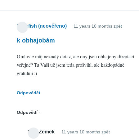
tastyfish (neověřeno)
11 years 10 months zpět
k obhajobám
Omluvte můj neznalý dotaz, ale ony jsou obhajoby dizertací
veřejné? Tu Vaši už jsem teda prošvihl, ale každopádně
gratuluji :)
Odpovědět
Odpovědí
Petr Zemek
11 years 10 months zpět
In