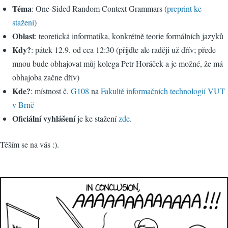
Téma
: One-Sided Random Context Grammars (
preprint ke
stažení
)
Oblast
: teoretická informatika, konkrétně teorie formálních jazyků
Kdy?
: pátek 12.9. od cca 12:30 (přijďte ale raději už dřív; přede
mnou bude obhajovat můj kolega Petr Horáček a je možné, že má
obhajoba začne dřív)
Kde?
: místnost č.
G108
na
Fakultě informačních technologií VUT
v Brně
Oficiální vyhlášení
je ke stažení
zde
.
Těším se na vás :).