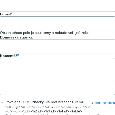
E-mail
Obsah tohoto pole je soukromý a nebude veřejně zobrazen.
Domovská stránka
Komentář
Povolené HTML značky: <a href hreflang> <em>
O formátech textu
<strong> <cite> <code> <ul type> <ol start type> <li>
<dl> <dt> <dd> <h2 id> <h3 id> <h4 id> <table>