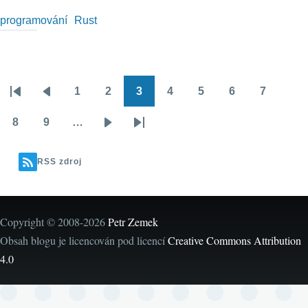
programování
Rust
1
2
3
4
5
6
7
Pagination
First
Předchozí
Stránka
Stránka
Stránka
Stránka
Stránka
Stránka
Stránka
page
stránka
8
9
…
Stránka
Stránka
Následující
Poslední
stránka
stránka
RSS zdroj
Copyright © 2008-2026
Petr Zemek
Obsah blogu je licencován pod licencí
Creative Commons Attribution
4.0