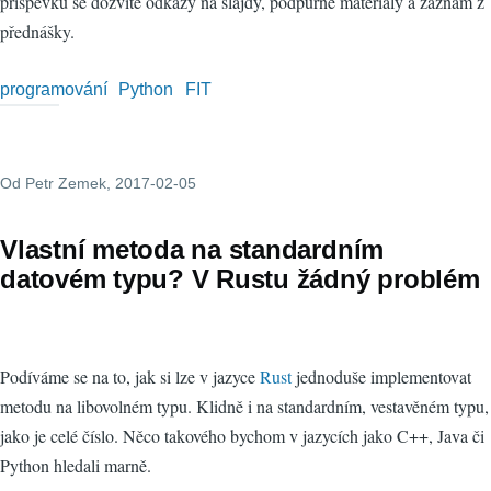
příspěvku se dozvíte odkazy na slajdy, podpůrné materiály a záznam z
přednášky.
programování
Python
FIT
Od
Petr Zemek
, 2017-02-05
Vlastní metoda na standardním
datovém typu? V Rustu žádný problém
Podíváme se na to, jak si lze v jazyce
Rust
jednoduše implementovat
metodu na libovolném typu. Klidně i na standardním, vestavěném typu,
jako je celé číslo. Něco takového bychom v jazycích jako C++, Java či
Python hledali marně.