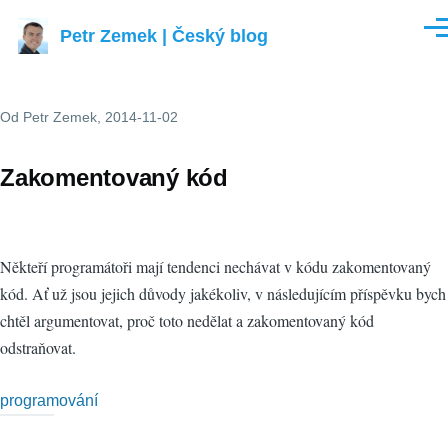
Přejít k hlavnímu obsahu
Petr Zemek | Český blog
Men
Od
Petr Zemek
, 2014-11-02
Zakomentovaný kód
Někteří programátoři mají tendenci nechávat v kódu zakomentovaný
kód. Ať už jsou jejich důvody jakékoliv, v následujícím příspěvku bych
chtěl argumentovat, proč toto nedělat a zakomentovaný kód
odstraňovat.
programování