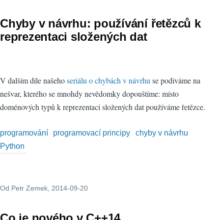
Chyby v návrhu: používání řetězců k
reprezentaci složených dat
V dalším díle našeho
seriálu o chybách v návrhu
se podíváme na
nešvar, kterého se mnohdy nevědomky dopouštíme: místo
doménových typů k reprezentaci složených dat používáme řetězce.
programování
programovací principy
chyby v návrhu
Python
Od
Petr Zemek
, 2014-09-20
Co je nového v C++14