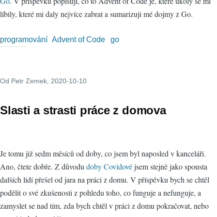
Go
. V příspěvku popisuji, co to Advent of Code je, které úkoly se mi
líbily, které mi daly nejvíce zabrat a sumarizuji mé dojmy z Go.
programování
Advent of Code
go
Od
Petr Zemek
, 2020-10-10
Slasti a strasti práce z domova
Je tomu již sedm měsíců od doby, co jsem byl naposled v kanceláři.
Ano, čtete dobře. Z důvodu
doby Covidové
jsem stejně jako spousta
dalších lidí přešel od jara na práci z domu. V příspěvku bych se chtěl
podělit o své zkušenosti z pohledu toho, co funguje a nefunguje, a
zamyslet se nad tím, zda bych chtěl v práci z domu pokračovat, nebo