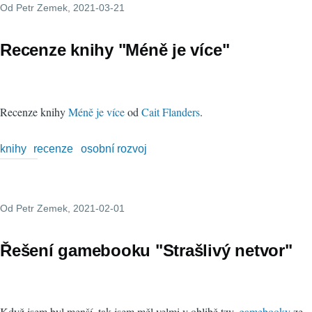
Od
Petr Zemek
, 2021-03-21
Recenze knihy "Méně je více"
Recenze knihy
Méně je více
od
Cait Flanders
.
knihy
recenze
osobní rozvoj
Od
Petr Zemek
, 2021-02-01
Řešení gamebooku "Strašlivý netvor"
Když jsem byl menší, tak jsem měl velmi v oblibě tzv.
gamebooky
ze