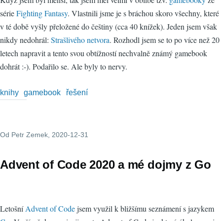
série
Fighting Fantasy
. Vlastnili jsme je s bráchou skoro všechny, které
v té době vyšly přeložené do češtiny (cca 40 knížek). Jeden jsem však
nikdy nedohrál:
Strašlivého netvora
. Rozhodl jsem se to po více než 20
letech napravit a tento svou obtížností nechvalně známý gamebook
dohrát :-). Podařilo se. Ale byly to nervy.
knihy
gamebook
řešení
Od
Petr Zemek
, 2020-12-31
Advent of Code 2020 a mé dojmy z Go
Letošní
Advent of Code
jsem využil k bližšímu seznámení s jazykem