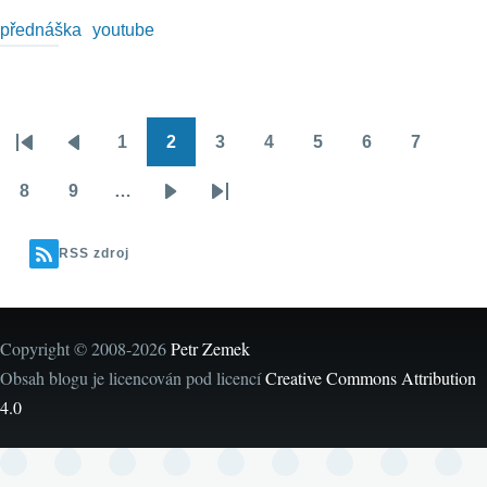
přednáška
youtube
1
2
3
4
5
6
7
Pagination
First
Předchozí
Stránka
Stránka
Stránka
Stránka
Stránka
Stránka
Stránka
page
stránka
8
9
…
Stránka
Stránka
Následující
Poslední
stránka
stránka
RSS zdroj
Copyright © 2008-2026
Petr Zemek
Obsah blogu je licencován pod licencí
Creative Commons Attribution
4.0