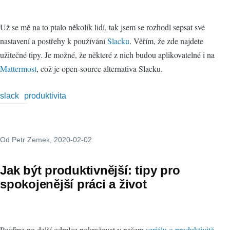
Už se mě na to ptalo několik lidí, tak jsem se rozhodl sepsat své
nastavení a postřehy k používání
Slacku
. Věřím, že zde najdete
užitečné tipy. Je možné, že některé z nich budou aplikovatelné i na
Mattermost
, což je open-source alternativa Slacku.
slack
produktivita
Od
Petr Zemek
, 2020-02-02
Jak být produktivnější: tipy pro
spokojenější práci a život
Pojďme po delší odmlce pokračovat v našem
seriálu o produktivitě
.