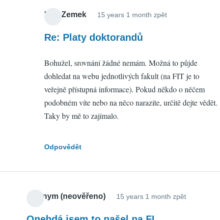
Petr Zemek
15 years 1 month zpět
In
reply
Re: Platy doktorandů
to
Bohužel, srovnání žádné nemám. Možná to půjde
Platy
dohledat na webu jednotlivých fakult (na FIT je to
doktorandů
veřejně přístupná informace). Pokud někdo o něčem
by
podobném víte nebo na něco narazíte, určitě dejte vědět.
Karel
Taky by mě to zajímalo.
Martin
(neověřeno)
Odpovědět
Anonym (neověřeno)
15 years 1 month zpět
Onehdá jsem to našel na FI