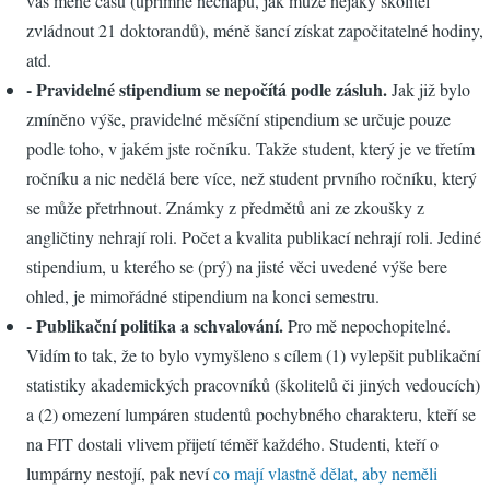
vás méně času (upřímně nechápu, jak může nějaký školitel
zvládnout 21 doktorandů), méně šancí získat započitatelné hodiny,
atd.
- Pravidelné stipendium se nepočítá podle zásluh.
Jak již bylo
zmíněno výše, pravidelné měsíční stipendium se určuje pouze
podle toho, v jakém jste ročníku. Takže student, který je ve třetím
ročníku a nic nedělá bere více, než student prvního ročníku, který
se může přetrhnout. Známky z předmětů ani ze zkoušky z
angličtiny nehrají roli. Počet a kvalita publikací nehrají roli. Jediné
stipendium, u kterého se (prý) na jisté věci uvedené výše bere
ohled, je mimořádné stipendium na konci semestru.
- Publikační politika a schvalování.
Pro mě nepochopitelné.
Vidím to tak, že to bylo vymyšleno s cílem (1) vylepšit publikační
statistiky akademických pracovníků (školitelů či jiných vedoucích)
a (2) omezení lumpáren studentů pochybného charakteru, kteří se
na FIT dostali vlivem přijetí téměř každého. Studenti, kteří o
lumpárny nestojí, pak neví
co mají vlastně dělat, aby neměli