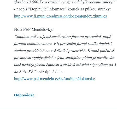
zhruba 13.500 Kč a existují výrazné odchylky oběma směry."
- nadpis "Doplňující informace" kousek za půlkou stránky:
http://www.fi.muni.cz/admission/doctoral/index.xhtml.cs
No a PEF Mendelovky:
"Studium může být uskutečňováno formou prezenční, popř.
formou kombinovanou. Při prezenční formě studia dochází
student pravidelně na své školící pracoviště. Kromě plnění si
povinností vyplývajících z jeho studijního plánu je pověřován
také pedagogickou činností a získává měsíční stipendium od 5
do 8 tis. Kč."
- viz úplně dole:
http://www.pef.mendelu.cz/cz/studium/doktorske
Odpovědět