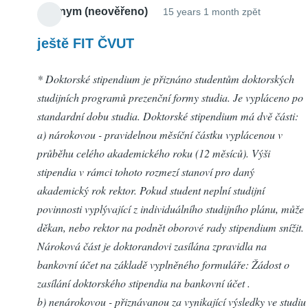
Anonym (neověřeno)
15 years 1 month zpět
ještě FIT ČVUT
* Doktorské stipendium je přiznáno studentům doktorských
studijních programů prezenční formy studia. Je vypláceno po
standardní dobu studia. Doktorské stipendium má dvě části:
a) nárokovou - pravidelnou měsíční částku vyplácenou v
průběhu celého akademického roku (12 měsíců). Výši
stipendia v rámci tohoto rozmezí stanoví pro daný
akademický rok rektor. Pokud student neplní studijní
povinnosti vyplývající z individuálního studijního plánu, může
děkan, nebo rektor na podnět oborové rady stipendium snížit.
Nároková část je doktorandovi zasílána zpravidla na
bankovní účet na základě vyplněného formuláře: Žádost o
zasílání doktorského stipendia na bankovní účet .
b) nenárokovou - přiznávanou za vynikající výsledky ve studiu