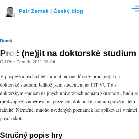
Přejít k hlavnímu obsahu
Petr Zemek | Český blog
Men
Drobečková
Domů
Proč (ne)jít na doktorské studium
navigace
Od
Petr Zemek
, 2011-06-04
V příspěvku bych chtěl shrnout možné důvody proč (ne)jít na
doktorské studium. Jelikož jsem studentem na FIT VUT a s
doktorským studiem na jiných univerzitách nemám zkušenosti, budu se
(překvapivě) zaměřovat na prezenční doktorské studium právě na této
fakultě. Nicméně, mnoho uvedených poznámek lze aplikovat i v rámci
jiných škol.
Stručný popis hry