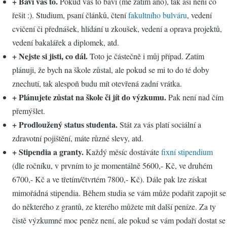
+ Baví vás to.
Pokud vás to baví (mě zatím ano), tak asi není co
řešit :). Studium, psaní článků, čtení
fakultního bulváru
, vedení
cvičení či přednášek, hlídání u zkoušek, vedení a oprava projektů,
vedení bakalářek a diplomek, atd.
+ Nejste si jisti, co dál.
Toto je částečně i můj případ. Zatím
plánuji, že bych na škole zůstal, ale pokud se mi to do té doby
znechutí, tak alespoň budu mít otevřená zadní vrátka.
+ Plánujete zůstat na škole či jít do výzkumu.
Pak není nad čím
přemýšlet.
+ Prodloužený status studenta.
Stát za vás platí sociální a
zdravotní pojištění, máte různé slevy, atd.
+ Stipendia a granty.
Každý měsíc dostáváte
fixní stipendium
(dle ročníku, v prvním to je momentálně 5600,- Kč, ve druhém
6700,- Kč a ve třetím/čtvrtém 7800,- Kč). Dále pak lze získat
mimořádná stipendia. Během studia se vám může podařit zapojit se
do některého z grantů, ze kterého můžete mít další peníze. Za ty
čistě výzkumné moc peněz není, ale pokud se vám podaří dostat se