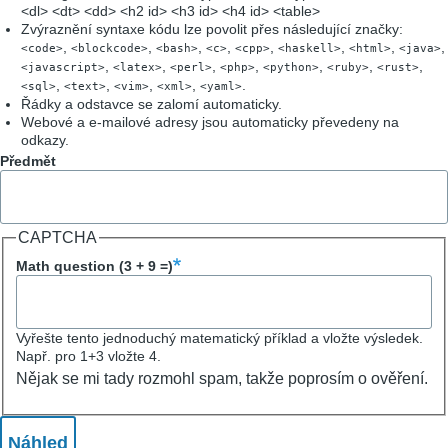
<dl> <dt> <dd> <h2 id> <h3 id> <h4 id> <table>
Zvýraznění syntaxe kódu lze povolit přes následující značky:
,
,
,
,
,
,
,
,
<code>
<blockcode>
<bash>
<c>
<cpp>
<haskell>
<html>
<java>
,
,
,
,
,
,
,
<javascript>
<latex>
<perl>
<php>
<python>
<ruby>
<rust>
,
,
,
,
.
<sql>
<text>
<vim>
<xml>
<yaml>
Řádky a odstavce se zalomí automaticky.
Webové a e-mailové adresy jsou automaticky převedeny na
odkazy.
Předmět
CAPTCHA
Math question (3 + 9 =)
Vyřešte tento jednoduchý matematický příklad a vložte výsledek.
Např. pro 1+3 vložte 4.
Nějak se mi tady rozmohl spam, takže poprosím o ověření.