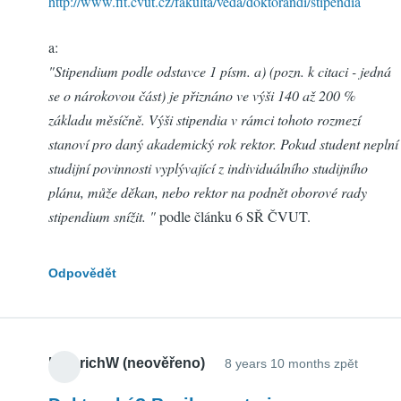
http://www.fit.cvut.cz/fakulta/veda/doktorandi/stipendia
a:
"Stipendium podle odstavce 1 písm. a) (pozn. k citaci - jedná
se o nárokovou část) je přiznáno ve výši 140 až 200 %
základu měsíčně. Výši stipendia v rámci tohoto rozmezí
stanoví pro daný akademický rok rektor. Pokud student neplní
studijní povinnosti vyplývající z individuálního studijního
plánu, může děkan, nebo rektor na podnět oborové rady
stipendium snížit. "
podle článku 6 SŘ ČVUT.
Odpovědět
HeinrichW (neověřeno)
8 years 10 months zpět