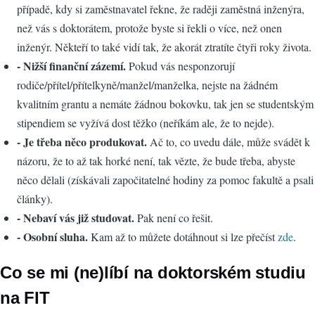
případě, kdy si zaměstnavatel řekne, že raději zaměstná inženýra,
než vás s doktorátem, protože byste si řekli o více, než onen
inženýr. Někteří to také vidí tak, že akorát ztratíte čtyři roky života.
- Nižší finanční zázemí.
Pokud vás nesponzorují
rodiče/přítel/přítelkyně/manžel/manželka, nejste na žádném
kvalitním grantu a nemáte žádnou bokovku, tak jen se studentským
stipendiem se vyžívá dost těžko (neříkám ale, že to nejde).
- Je třeba něco produkovat.
Ač to, co uvedu dále, může svádět k
názoru, že to až tak horké není, tak vězte, že bude třeba, abyste
něco dělali (získávali započitatelné hodiny za pomoc fakultě a psali
články).
- Nebaví vás již studovat.
Pak není co řešit.
- Osobní sluha.
Kam až to můžete dotáhnout si lze přečíst
zde
.
Co se mi (ne)líbí na doktorském studiu
na FIT