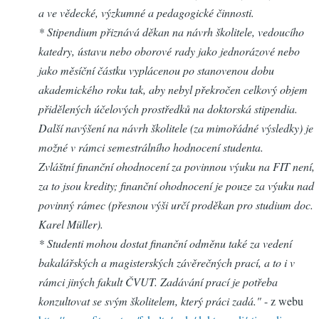
a ve vědecké, výzkumné a pedagogické činnosti.
* Stipendium přiznává děkan na návrh školitele, vedoucího
katedry, ústavu nebo oborové rady jako jednorázové nebo
jako měsíční částku vyplácenou po stanovenou dobu
akademického roku tak, aby nebyl překročen celkový objem
přidělených účelových prostředků na doktorská stipendia.
Další navýšení na návrh školitele (za mimořádné výsledky) je
možné v rámci semestrálního hodnocení studenta.
Zvláštní finanční ohodnocení za povinnou výuku na FIT není,
za to jsou kredity; finanční ohodnocení je pouze za výuku nad
povinný rámec (přesnou výši určí proděkan pro studium doc.
Karel Müller).
* Studenti mohou dostat finanční odměnu také za vedení
bakalářských a magisterských závěrečných prací, a to i v
rámci jiných fakult ČVUT. Zadávání prací je potřeba
konzultovat se svým školitelem, který práci zadá."
- z webu