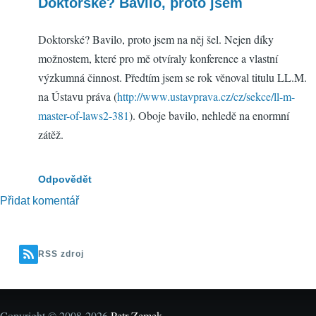
Doktorské? Bavilo, proto jsem
Doktorské? Bavilo, proto jsem na něj šel. Nejen díky
možnostem, které pro mě otvíraly konference a vlastní
výzkumná činnost. Předtím jsem se rok věnoval titulu LL.M.
na Ústavu práva (
http://www.ustavprava.cz/cz/sekce/ll-m-
master-of-laws2-381
). Oboje bavilo, nehledě na enormní
zátěž.
Odpovědět
Přidat komentář
RSS zdroj
Copyright © 2008-2026
Petr Zemek