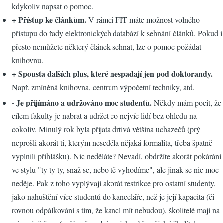
kdykoliv napsat o pomoc.
+ Přístup ke článkům.
V rámci FIT máte možnost volného
přístupu do řady elektronických databází k sehnání článků. Pokud i
přesto nemůžete některý článek sehnat, lze o pomoc požádat
knihovnu.
+ Spousta dalších plus, které nespadají jen pod doktorandy.
Např. zmíněná knihovna, centrum výpočetní techniky, atd.
- Je přijímáno a udržováno moc studentů.
Někdy mám pocit, že
cílem fakulty je nabrat a udržet co nejvíc lidí bez ohledu na
cokoliv. Minulý rok byla přijata drtivá většina uchazečů (prý
neprošli akorát ti, kterým neseděla nějaká formalita, třeba špatně
vyplnili přihlášku). Nic neděláte? Nevadí, obdržíte akorát pokárání
ve stylu "ty ty ty, snaž se, nebo tě vyhodíme", ale jinak se nic moc
neděje. Pak z toho vyplývají akorát restrikce pro ostatní studenty,
jako nahuštění více studentů do kanceláře, než je její kapacita (či
rovnou odpálkování s tím, že kancl mít nebudou), školitelé mají na