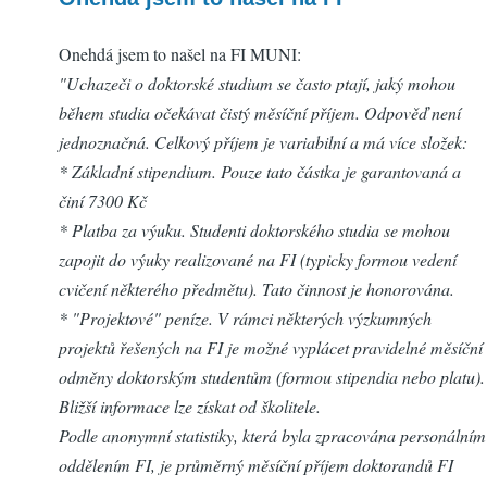
Onehdá jsem to našel na FI MUNI:
"Uchazeči o doktorské studium se často ptají, jaký mohou
během studia očekávat čistý měsíční příjem. Odpověď není
jednoznačná. Celkový příjem je variabilní a má více složek:
* Základní stipendium. Pouze tato částka je garantovaná a
činí 7300 Kč
* Platba za výuku. Studenti doktorského studia se mohou
zapojit do výuky realizované na FI (typicky formou vedení
cvičení některého předmětu). Tato činnost je honorována.
* "Projektové" peníze. V rámci některých výzkumných
projektů řešených na FI je možné vyplácet pravidelné měsíční
odměny doktorským studentům (formou stipendia nebo platu).
Bližší informace lze získat od školitele.
Podle anonymní statistiky, která byla zpracována personálním
oddělením FI, je průměrný měsíční příjem doktorandů FI