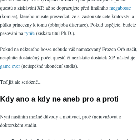
questů a získávání XP, až se dopracujete před finálního
megabosse
(komise), kterého musíte přesvědčit, že si zasloužíte celé království a
půlku princezny k tomu (obhajoba disertace). Pokud uspějete, budete
pasováni na
rytíře
(získáte titul Ph.D.).
Pokud na některého bosse nebude váš namaxovaný Frozen Orb stačit,
nesplníte dostatečný počet questů či nezískáte dostatek XP, následuje
game over
(neúspěšné ukončení studia).
Teď již ale seriózně...
Kdy ano a kdy ne aneb pro a proti
Nyní nastíním možné důvody a motivaci, proč (ne)uvažovat o
doktorském studiu.