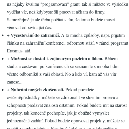
na nějaký kvalitní "programovací" grant, tak si můžete ve výsledku
vydělat víc, než kdybyste šli pracovat někam do firmy.
Samozřejmě je ale třeba počítat s tím, že tomu budete muset
věnovat odpovídající čas.
+ Vycestování do zahraničí.
A to mnoha způsoby, např. přijetím
článku na zahraniční konferenci, odbornou stáží, v rámci programu
Erasmus, atd.
+ Možnost se dostat k zajímavým pozicím a lidem.
Během
studia a cestování po konferencích se seznámíte s mnoha lidmi,
včetně odborníků z vaší oblasti. No a kdo ví, kam až vás vítr
zanese...
+ Nabrání nových zkušeností.
Pokud povedete
cvičení/přednášky, můžete se zdokonalit ve slovním projevu a
schopnosti předávat znalosti ostatním. Pokud budete mít na starost
projekty, tak konečně pochopíte, jak je obtížné vymyslet
jednoznačné zadání. Pokud budete opravovat projekty, můžete se
poučit z chyb ostatních. Psaním článků se zase zdokonalíte v