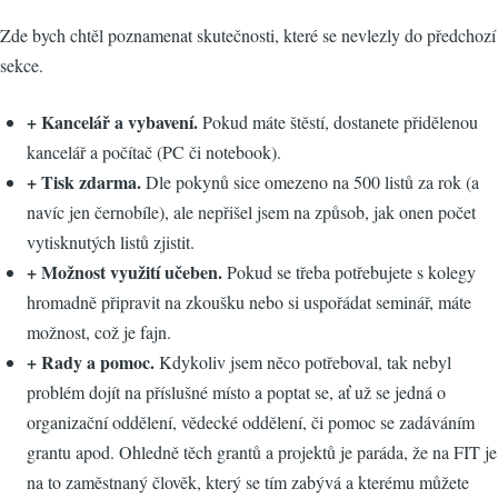
Zde bych chtěl poznamenat skutečnosti, které se nevlezly do předchozí
sekce.
+ Kancelář a vybavení.
Pokud máte štěstí, dostanete přidělenou
kancelář a počítač (PC či notebook).
+ Tisk zdarma.
Dle pokynů sice omezeno na 500 listů za rok (a
navíc jen černobíle), ale nepřišel jsem na způsob, jak onen počet
vytisknutých listů zjistit.
+ Možnost využití učeben.
Pokud se třeba potřebujete s kolegy
hromadně připravit na zkoušku nebo si uspořádat seminář, máte
možnost, což je fajn.
+ Rady a pomoc.
Kdykoliv jsem něco potřeboval, tak nebyl
problém dojít na příslušné místo a poptat se, ať už se jedná o
organizační oddělení, vědecké oddělení, či pomoc se zadáváním
grantu apod. Ohledně těch grantů a projektů je paráda, že na FIT je
na to zaměstnaný člověk, který se tím zabývá a kterému můžete