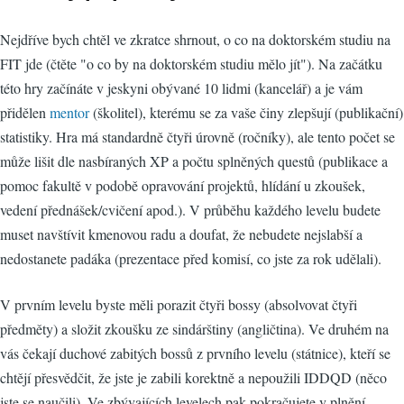
Nejdříve bych chtěl ve zkratce shrnout, o co na doktorském studiu na
FIT jde (čtěte "o co by na doktorském studiu mělo jít"). Na začátku
této hry začínáte v jeskyni obývané 10 lidmi (kancelář) a je vám
přidělen
mentor
(školitel), kterému se za vaše činy zlepšují (publikační)
statistiky. Hra má standardně čtyři úrovně (ročníky), ale tento počet se
může lišit dle nasbíraných XP a počtu splněných questů (publikace a
pomoc fakultě v podobě opravování projektů, hlídání u zkoušek,
vedení přednášek/cvičení apod.). V průběhu každého levelu budete
muset navštívit kmenovou radu a doufat, že nebudete nejslabší a
nedostanete padáka (prezentace před komisí, co jste za rok udělali).
V prvním levelu byste měli porazit čtyři bossy (absolvovat čtyři
předměty) a složit zkoušku ze sindárštiny (angličtina). Ve druhém na
vás čekají duchové zabitých bossů z prvního levelu (státnice), kteří se
chtějí přesvědčit, že jste je zabili korektně a nepoužili IDDQD (něco
jste se naučili). Ve zbývajících levelech pak pokračujete v plnění