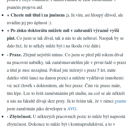
psaném projevu atd.
+ Chcete mít titul i za jménem ;).
Já vím, asi hloupý důvod, ale
uvádím jej pro úplnost :).
+ Po zisku doktorátu můžete mít v zahraničí výrazně vyšší
plat.
Co jsem se tak díval, tak u nás to ale nehrozí. Naopak by se
dalo říct, že to někdy může být i na škodu (viz dále).
- Praxe.
Zřejmě největší mínus. Co jsem se před půl rokem díval
na pracovní nabídky, tak zaměstnavatelům jde v první řadě o praxi
a titul je moc nezajímá. Pokud jste inženýr s praxí 5 let, máte
daleko větší šanci na danou pozici a můžete vydělávat (mnohem)
víc než člověk s doktorátem, ale bez praxe. Čím víc praxe máte,
tím lépe. Lze to řešit zaměstnáním při studiu, na což se ale někteří
u nás na fakultě dívají skrz prsty. Já to řeším tak, že v rámci
grantu
jsem zaměstnán jako developer u
AVG
.
- Zbytečnost.
U některých pracovních pozic to může být naprostá
zbytečnost. Dokonce to může být i kontraproduktivní, a to v