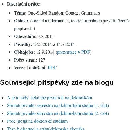
Disertační práce:
Téma:
One-Sided Random Context Grammars
Oblast:
teoretická informatika, teorie formálních jazyků, řízené
přepisování
Odevzdání:
3.3.2014
Posudky:
27.5.2014 a 14.7.2014
Obhajoba:
12.9.2014 (
prezentace v PDF
)
Počet stran:
127
Verze ke stažení:
PDF
Související příspěvky zde na blogu
A je to tady: čeká mě první rok na doktorském
Shrnutí prvního semestru na doktorském studiu (1. část)
Shrnutí prvního semestru na doktorském studiu (2. část)
Proč (ne)jít na doktorské studium
Teze k disertaci a státní doktorská zkouška