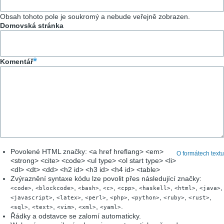
Obsah tohoto pole je soukromý a nebude veřejně zobrazen.
Domovská stránka
Komentář
Povolené HTML značky: <a href hreflang> <em>
O formátech textu
<strong> <cite> <code> <ul type> <ol start type> <li>
<dl> <dt> <dd> <h2 id> <h3 id> <h4 id> <table>
Zvýraznění syntaxe kódu lze povolit přes následující značky:
,
,
,
,
,
,
,
,
<code>
<blockcode>
<bash>
<c>
<cpp>
<haskell>
<html>
<java>
,
,
,
,
,
,
,
<javascript>
<latex>
<perl>
<php>
<python>
<ruby>
<rust>
,
,
,
,
.
<sql>
<text>
<vim>
<xml>
<yaml>
Řádky a odstavce se zalomí automaticky.