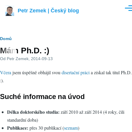
Přejít k hlavnímu obsahu
Petr Zemek | Český blog
Men
Drobečková
Domů
Mám Ph.D. :)
navigace
Od
Petr Zemek
, 2014-09-13
Včera
jsem úspěšně obhájil svou
disertační práci
a získal tak titul Ph.D.
:).
Suché informace na úvod
Délka doktorského studia:
září 2010 až září 2014 (4 roky, čili
standardní doba)
Publikace:
přes 30 publikací (
seznam
)