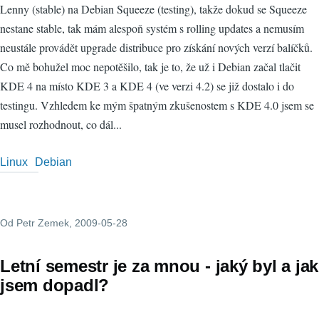
Lenny (stable) na Debian Squeeze (testing), takže dokud se Squeeze
nestane stable, tak mám alespoň systém s rolling updates a nemusím
neustále provádět upgrade distribuce pro získání nových verzí balíčků.
Co mě bohužel moc nepotěšilo, tak je to, že už i Debian začal tlačit
KDE 4 na místo KDE 3 a KDE 4 (ve verzi 4.2) se již dostalo i do
testingu. Vzhledem ke mým špatným zkušenostem s KDE 4.0 jsem se
musel rozhodnout, co dál...
Linux
Debian
Od
Petr Zemek
, 2009-05-28
Letní semestr je za mnou - jaký byl a jak
jsem dopadl?