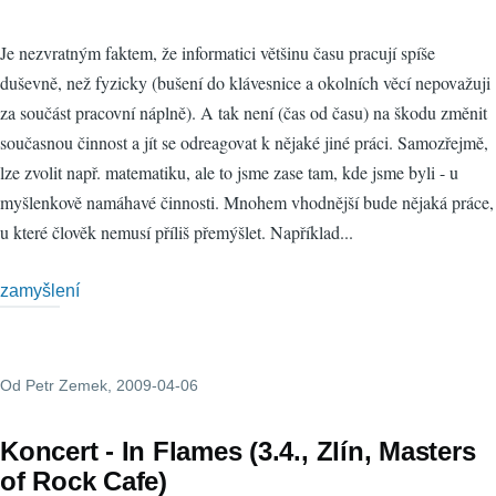
Je nezvratným faktem, že informatici většinu času pracují spíše
duševně, než fyzicky (bušení do klávesnice a okolních věcí nepovažuji
za součást pracovní náplně). A tak není (čas od času) na škodu změnit
současnou činnost a jít se odreagovat k nějaké jiné práci. Samozřejmě,
lze zvolit např. matematiku, ale to jsme zase tam, kde jsme byli - u
myšlenkově namáhavé činnosti. Mnohem vhodnější bude nějaká práce,
u které člověk nemusí příliš přemýšlet. Například...
zamyšlení
Od
Petr Zemek
, 2009-04-06
Koncert - In Flames (3.4., Zlín, Masters
of Rock Cafe)