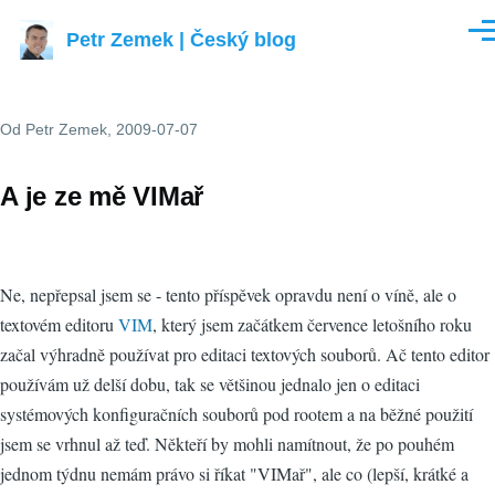
Přejít k hlavnímu obsahu
Petr Zemek | Český blog
Men
Od
Petr Zemek
, 2009-07-07
A je ze mě VIMař
Ne, nepřepsal jsem se - tento příspěvek opravdu není o víně, ale o
textovém editoru
VIM
, který jsem začátkem července letošního roku
začal výhradně používat pro editaci textových souborů. Ač tento editor
používám už delší dobu, tak se většinou jednalo jen o editaci
systémových konfiguračních souborů pod rootem a na běžné použití
jsem se vrhnul až teď. Někteří by mohli namítnout, že po pouhém
jednom týdnu nemám právo si říkat "VIMař", ale co (lepší, krátké a