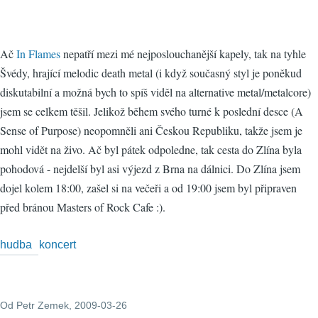
Ač
In Flames
nepatří mezi mé nejposlouchanější kapely, tak na tyhle
Švédy, hrající melodic death metal (i když současný styl je poněkud
diskutabilní a možná bych to spíš viděl na alternative metal/metalcore)
jsem se celkem těšil. Jelikož během svého turné k poslední desce (A
Sense of Purpose) neopomněli ani Českou Republiku, takže jsem je
mohl vidět na živo. Ač byl pátek odpoledne, tak cesta do Zlína byla
pohodová - nejdelší byl asi výjezd z Brna na dálnici. Do Zlína jsem
dojel kolem 18:00, zašel si na večeři a od 19:00 jsem byl připraven
před bránou Masters of Rock Cafe :).
hudba
koncert
Od
Petr Zemek
, 2009-03-26