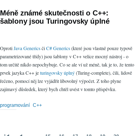
Méně známé skutečnosti o C++:
šablony jsou Turingovsky úplné
Oproti
Java Generics
či
C# Generics
(které jsou vlastně pouze typově
parametrizované třídy) jsou šablony v C++ velice mocný nástroj - o
tom určitě nikdo nepochybuje. Co se ale ví už méně, tak je to, že tento
prvek jazyka C++ je
turingovsky úplný
(Turing-complete), čili, lidově
řečeno, pomocí něj lze vyjádřit libovolný výpočet. Z toho plyne
zajímavý důsledek, který bych chtěl uvést v tomto příspěvku.
programování
C++