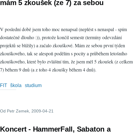
mám 5 zkoušek (ze 7) za sebou
V poslední době jsem toho moc nenapsal (neplést s nenaspal - spím
dostatečně dlouho :)), protože končil semestr (termíny odevzdání
projektů se blížily) a začalo zkouškové. Mám ze sebou první týden
zkouškového, tak se alespoň podělím s pocity a průběhem letošního
zkouškového, které bylo zvláštní tím, že jsem měl 5 zkoušek (z celkem
7) během 9 dnů (a z toho 4 zkoušky během 4 dnů).
FIT
škola
studium
Od
Petr Zemek
, 2009-04-21
Koncert - HammerFall, Sabaton a