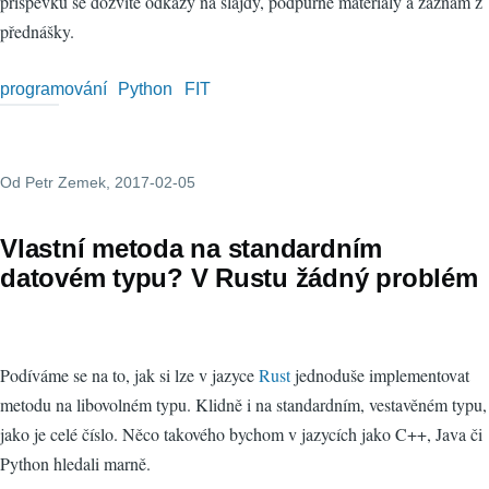
příspěvku se dozvíte odkazy na slajdy, podpůrné materiály a záznam z
přednášky.
programování
Python
FIT
Od
Petr Zemek
, 2017-02-05
Vlastní metoda na standardním
datovém typu? V Rustu žádný problém
Podíváme se na to, jak si lze v jazyce
Rust
jednoduše implementovat
metodu na libovolném typu. Klidně i na standardním, vestavěném typu,
jako je celé číslo. Něco takového bychom v jazycích jako C++, Java či
Python hledali marně.