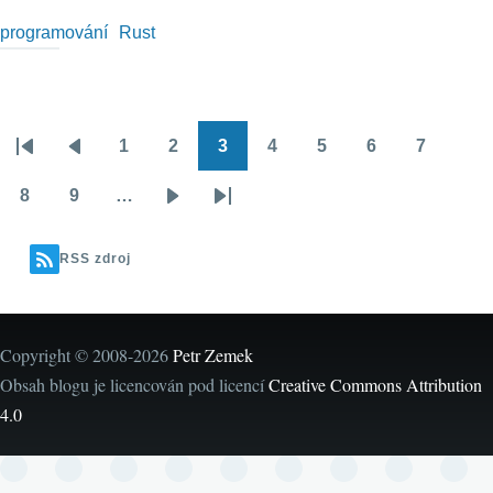
programování
Rust
1
2
3
4
5
6
7
Pagination
First
Předchozí
Stránka
Stránka
Stránka
Stránka
Stránka
Stránka
Stránka
page
stránka
8
9
…
Stránka
Stránka
Následující
Poslední
stránka
stránka
RSS zdroj
Copyright © 2008-2026
Petr Zemek
Obsah blogu je licencován pod licencí
Creative Commons Attribution
4.0