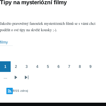
Tipy na mysteriózní filmy
Jakožto pravověrný fanoušek mysteriózních filmů se s vámi chci
podělit o své tipy na skvělé kousky ;-).
filmy
1
2
3
4
5
6
7
8
9
Pagination
Stránka
Stránka
Stránka
Stránka
Stránka
Stránka
Stránka
Stránka
Stránka
…
Následující
Poslední
stránka
stránka
RSS zdroj