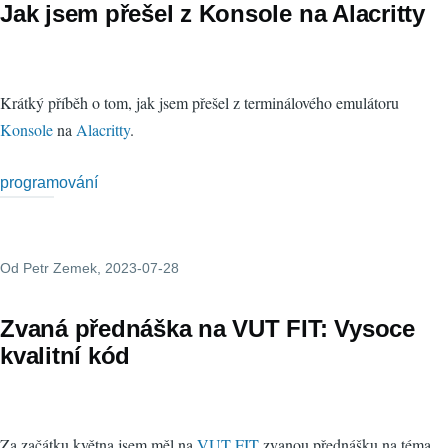
Jak jsem přešel z Konsole na Alacritty
Krátký příběh o tom, jak jsem přešel z terminálového emulátoru
Konsole
na
Alacritty
.
programování
Od
Petr Zemek
, 2023-07-28
Zvaná přednáška na VUT FIT: Vysoce
kvalitní kód
Za začátku května jsem měl na
VUT FIT
zvanou přednášku na téma