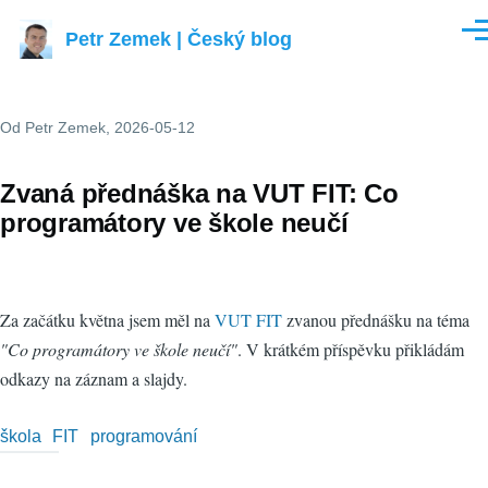
Přejít k hlavnímu obsahu
Petr Zemek | Český blog
Men
Od
Petr Zemek
, 2026-05-12
Zvaná přednáška na VUT FIT: Co
programátory ve škole neučí
Za začátku května jsem měl na
VUT FIT
zvanou přednášku na téma
"Co programátory ve škole neučí"
. V krátkém příspěvku přikládám
odkazy na záznam a slajdy.
škola
FIT
programování