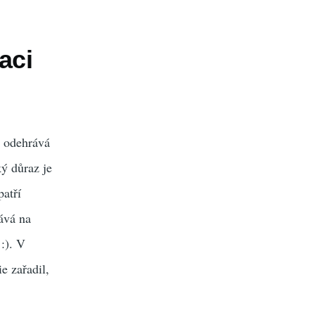
aci
e odehrává
ký důraz je
patří
ává na
:). V
e zařadil,