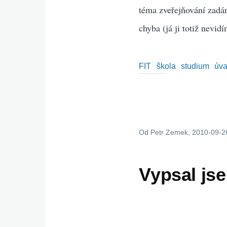
téma zveřejňování zadán
chyba (já ji totiž nevidí
FIT
škola
studium
úv
Od
Petr Zemek
, 2010-09-2
Vypsal js