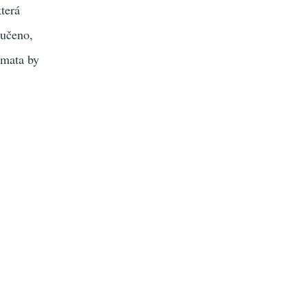
terá
ručeno,
émata by