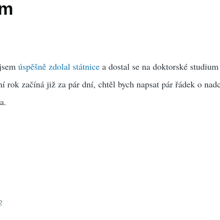
ém
 jsem
úspěšně zdolal státnice
a dostal se na doktorské studiu
ní rok začíná již za pár dní, chtěl bych napsat pár řádek o na
a.
2