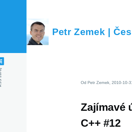
Přejít k hlavnímu obsahu
Petr Zemek | Čes
zdroj
Od
Petr Zemek
, 2010-10-3
Zajímavé 
C++ #12