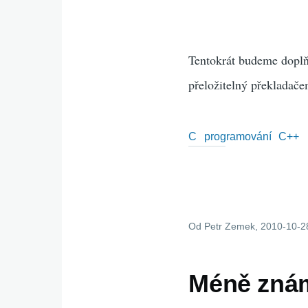
Tentokrát budeme doplň
přeložitelný překladač
C
programování
C++
Od
Petr Zemek
, 2010-10-2
Méně znám