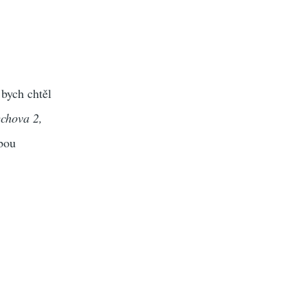
 bych chtěl
chova 2,
ebou