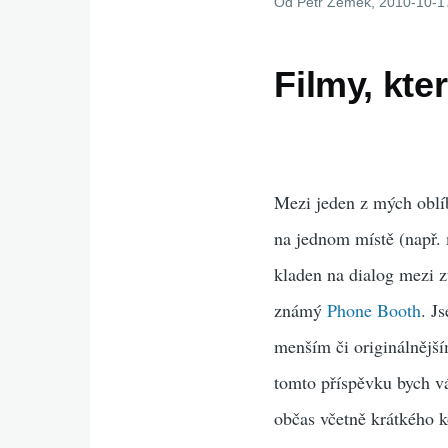
Od
Petr Zemek
, 2010-10-1
Filmy, kte
Mezi jeden z mých oblíb
na jednom místě (např. m
kladen na dialog mezi z
známý
Phone Booth
. J
menším či originálnější
tomto příspěvku bych vá
občas včetně krátkého 