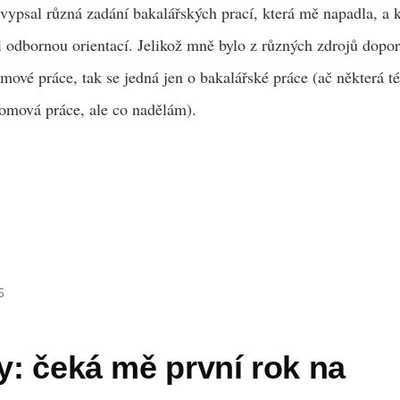
ypsal různá zadání bakalářských prací, která mě napadla, a k
 odbornou orientací. Jelikož mně bylo z různých zdrojů dopo
mové práce, tak se jedná jen o bakalářské práce (ač některá t
lomová práce, ale co nadělám).
5
dy: čeká mě první rok na