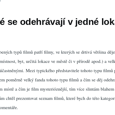
7
ré se odehrávají v jedné lok
ených typů filmů patří filmy, ve kterých se drtivá většina děj
ístnost, byt, určitá lokace ve městě či v přírodě apod.) a vel
účastněnými. Mezi typického představitele tohoto typu filmů 
sem poměrně velký fanda tohoto typu filmů a čím se děj odehr
m místě a čím je film mysterióznější, tím více slintám blahem 
m chtěl prezentovat seznam filmů, které bych do této kategori
komentáře.