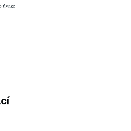
o úvaze
cí