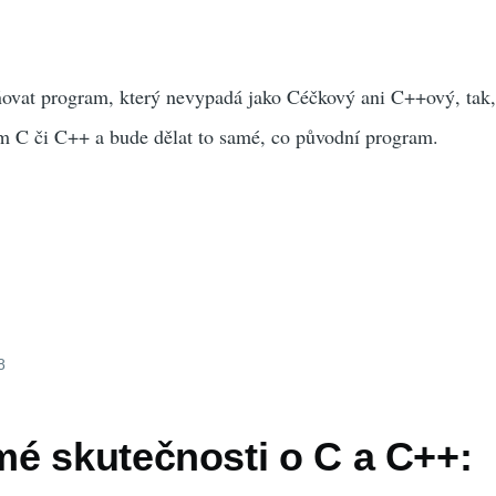
ovat program, který nevypadá jako Céčkový ani C++ový, tak,
em C či C++ a bude dělat to samé, co původní program.
8
é skutečnosti o C a C++: