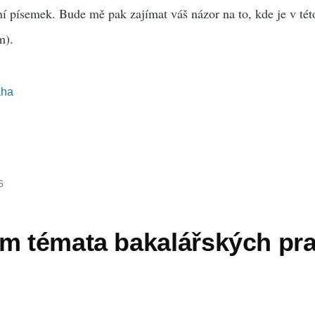
í písemek. Bude mě pak zajímat váš názor na to, kde je v tét
m).
aha
6
em témata bakalářských pra