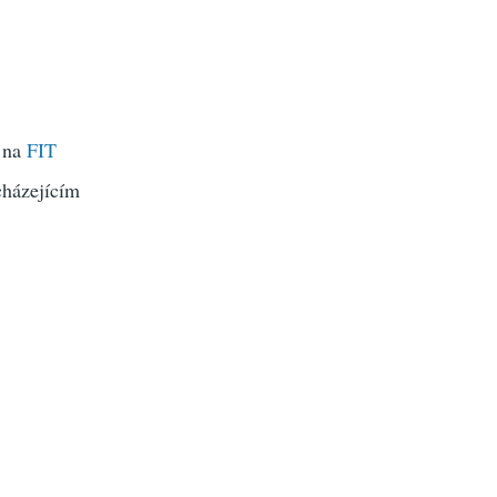
m na
FIT
dcházejícím