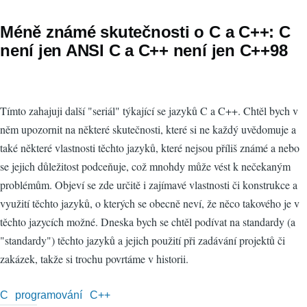
Méně známé skutečnosti o C a C++: C
není jen ANSI C a C++ není jen C++98
Tímto zahajuji další "seriál" týkající se jazyků C a C++. Chtěl bych v
něm upozornit na některé skutečnosti, které si ne každý uvědomuje a
také některé vlastnosti těchto jazyků, které nejsou příliš známé a nebo
se jejich důležitost podceňuje, což mnohdy může vést k nečekaným
problémům. Objeví se zde určitě i zajímavé vlastnosti či konstrukce a
využití těchto jazyků, o kterých se obecně neví, že něco takového je v
těchto jazycích možné. Dneska bych se chtěl podívat na standardy (a
"standardy") těchto jazyků a jejich použití při zadávání projektů či
zakázek, takže si trochu povrtáme v historii.
C
programování
C++