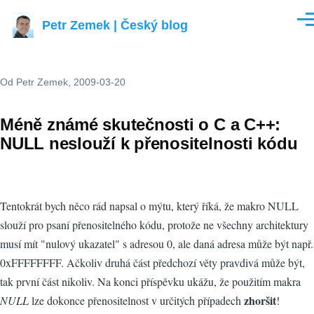
Přejít k hlavnímu obsahu
Petr Zemek | Český blog
Men
Od
Petr Zemek
, 2009-03-20
Méně známé skutečnosti o C a C++:
NULL neslouží k přenositelnosti kódu
Tentokrát bych něco rád napsal o mýtu, který říká, že makro NULL
slouží pro psaní přenositelného kódu, protože ne všechny architektury
musí mít "nulový ukazatel" s adresou 0, ale daná adresa může být např.
0xFFFFFFFF. Ačkoliv druhá část předchozí věty pravdivá může být,
tak první část nikoliv. Na konci příspěvku ukážu, že použitím makra
zhoršit
NULL
lze dokonce přenositelnost v určitých případech
!