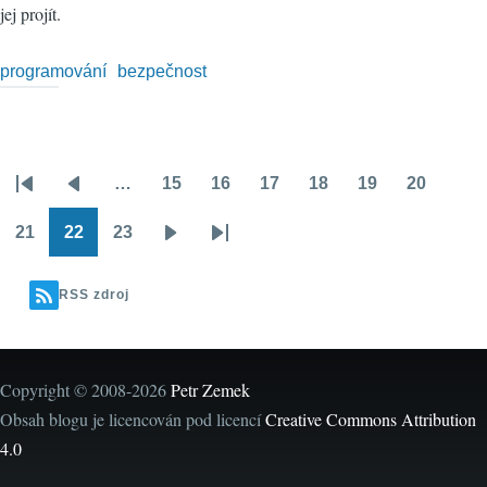
jej projít.
programování
bezpečnost
…
15
16
17
18
19
20
Pagination
First
Předchozí
Stránka
Stránka
Stránka
Stránka
Stránka
Stránka
page
stránka
21
22
23
Stránka
Stránka
Stránka
Následující
Poslední
stránka
stránka
RSS zdroj
Copyright © 2008-2026
Petr Zemek
Obsah blogu je licencován pod licencí
Creative Commons Attribution
4.0